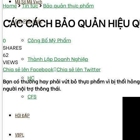
Mã Số Mã Vạch
Home
Tin tức
Bảo quản thực phẩm
CÁC CÁCH BẢO QUẢN HIỆU Q
Giấy Phép Khác
Công Bố Mỹ Phẩm
0
SHARES
62
Thành Lập Doanh Nghiệp
VIEWS
Chia sẻ lên Facebook
Chia sẻ lên Twitter
HC
Bạn có thường hay phải vứt bỏ thực phẩm vì bị thối hỏn
người nội trợ thông thái.
CFS
HỎI ĐÁP
VBPL