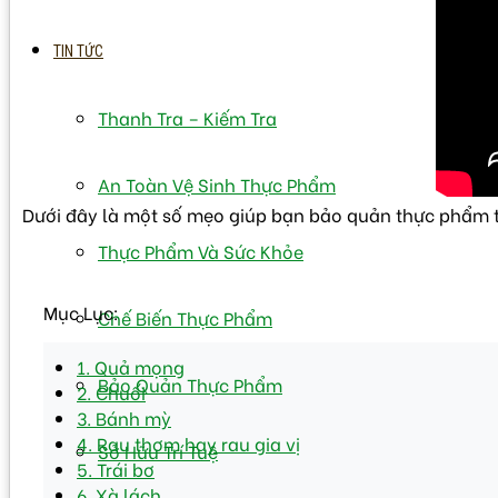
TIN TỨC
Thanh Tra – Kiếm Tra
An Toàn Vệ Sinh Thực Phẩm
Dưới đây là một số mẹo giúp bạn bảo quản thực phẩm t
Thực Phẩm Và Sức Khỏe
Mục Lục:
Chế Biến Thực Phẩm
1. Quả mọng
Bảo Quản Thực Phẩm
2. Chuối
3. Bánh mỳ
4. Rau thơm hay rau gia vị
Sở Hữu Trí Tuệ
5. Trái bơ
6. Xà lách