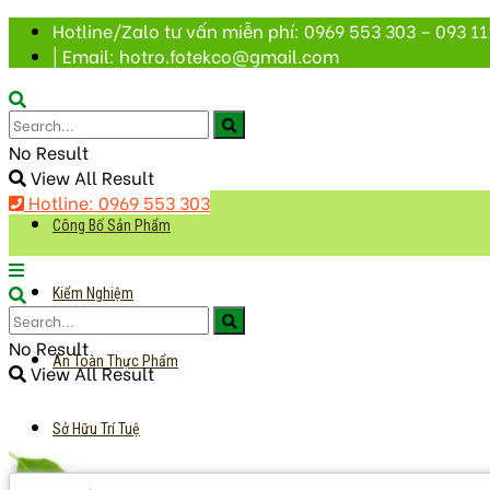
Hotline/Zalo tư vấn miễn phí: 0969 553 303 – 093 11
| Email: hotro.fotekco@gmail.com
No Result
View All Result
Hotline: 0969 553 303
Công Bố Sản Phẩm
Kiểm Nghiệm
No Result
An Toàn Thực Phẩm
View All Result
Sở Hữu Trí Tuệ