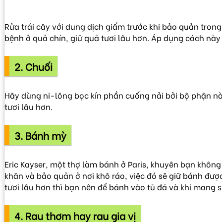
Rửa trái cây với dung dịch giấm trước khi bảo quản tron
bệnh ở quả chín, giữ quả tươi lâu hơn. Áp dụng cách này
2. Chuối
Hãy dùng ni-lông bọc kín phần cuống nải bởi bộ phận này
tươi lâu hơn.
3. Bánh mỳ
Eric Kayser, một thợ làm bánh ở Paris, khuyên bạn không
khăn và bảo quản ở nơi khô ráo, việc đó sẽ giữ bánh đư
tươi lâu hơn thì bạn nên để bánh vào tủ đá và khi mang s
4. Rau thơm hay rau gia vị