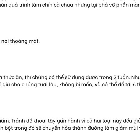
 ngăn quá trình làm chín cà chua nhưng lại phá vỡ phần mà
 nơi thoáng mát.
ứa thức ăn, thì chúng có thể sử dụng được trong 2 tuần. N
ẽ giữ cho chúng tươi lâu, không bị mốc, và có thể để tới 6 
 mầm. Tránh để khoai tây gần hành vì cả hai loại này đều g
inh bột trong đó sẽ chuyển hóa thành đường làm giảm mùi v