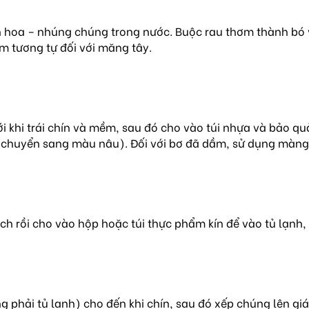
 hoa – nhúng chúng trong nước. Buộc rau thơm thành bó v
àm tương tự đối với măng tây.
i khi trái chín và mềm, sau đó cho vào túi nhựa và bảo quả
ị chuyển sang màu nâu). Đối với bơ đã dầm, sử dụng màng 
h rồi cho vào hộp hoặc túi thực phẩm kín để vào tủ lạnh, 
 phải tủ lạnh) cho đến khi chín, sau đó xếp chúng lên giá