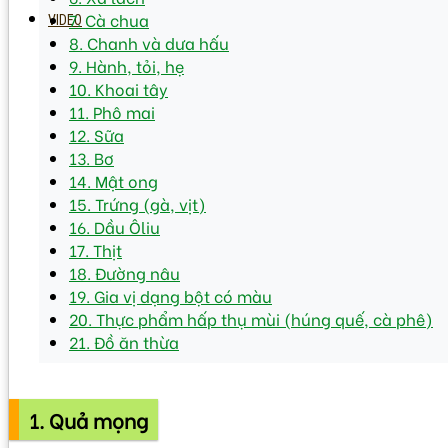
7. Cà chua
VIDEO
8. Chanh và dưa hấu
9. Hành, tỏi, hẹ
10. Khoai tây
11. Phô mai
12. Sữa
13. Bơ
14. Mật ong
15. Trứng (gà, vịt)
16. Dầu Ôliu
17. Thịt
18. Đường nâu
19. Gia vị dạng bột có màu
20. Thực phẩm hấp thụ mùi (húng quế, cà phê)
21. Đồ ăn thừa
1. Quả mọng