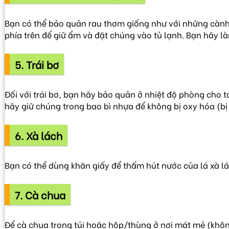
Bạn có thể bảo quản rau thơm giống như với những cành
phía trên để giữ ẩm và đặt chúng vào tủ lạnh. Bạn hãy l
5. Trái bơ
Đối với trái bơ, bạn hãy bảo quản ở nhiệt độ phòng cho tớ
hãy giữ chúng trong bao bì nhựa để không bị oxy hóa (b
6. Xà lách
Bạn có thể dùng khăn giấy để thấm hút nước của lá xà lác
7. Cà chua
Để cà chua trong túi hoặc hộp/thùng ở nơi mát mẻ (không