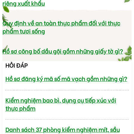
riêng xuất khẩu
Quy định về an toàn thực phẩm đối với thực
phẩm tươi sống
Hồ sơ công bố dầu gội gồm những giấy tờ gì?
HỎI ĐÁP
Hồ sơ đăng ký mã số mã vạch gồm những gì?
Kiểm nghiệm bao bì, dụng cụ tiếp xúc với
thực phẩm
Danh sách 37 phòng kiểm nghiệm mít, sầu