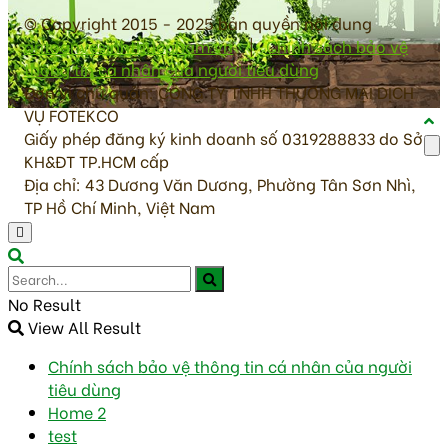
© Copyright 2015 - 2025 bản quyền nội dung
antoanvesinhthucpham.vn
|
Chính sách bảo vệ
thông tin cá nhân của người tiêu dùng
Đơn vị chủ quản: CÔNG TY TNHH THƯƠNG MẠI DỊCH
VỤ FOTEKCO
Giấy phép đăng ký kinh doanh số 0319288833 do Sở
KH&ĐT TP.HCM cấp
Địa chỉ: 43 Dương Văn Dương, Phường Tân Sơn Nhì,
TP Hồ Chí Minh, Việt Nam
No Result
View All Result
Chính sách bảo vệ thông tin cá nhân của người
tiêu dùng
Home 2
test