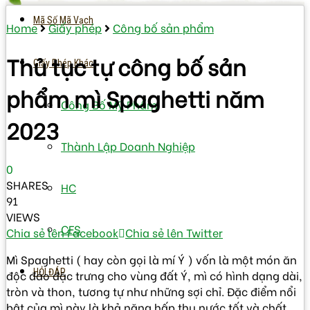
Mã Số Mã Vạch
Home
Giấy phép
Công bố sản phẩm
Thủ tục tự công bố sản
Giấy Phép Khác
phẩm mì Spaghetti năm
Công Bố Mỹ Phẩm
2023
Thành Lập Doanh Nghiệp
0
SHARES
HC
91
VIEWS
CFS
Chia sẻ lên Facebook
Chia sẻ lên Twitter
Mì Spaghetti ( hay còn gọi là mí Ý ) vốn là một món ăn
HỎI ĐÁP
độc đáo đặc trưng cho vùng đất Ý, mì có hình dạng dài,
tròn và thon, tương tự như những sợi chỉ. Đặc điểm nổi
bật của mì này là khả năng hấp thụ nước tốt và chất