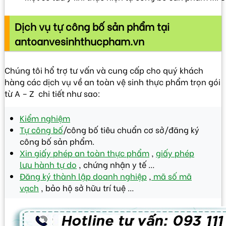
Dịch vụ tự công bố sản phẩm tại
antoanvesinhthucpham.vn
Chúng tôi hổ trợ tư vấn và cung cấp cho quý khách
hàng các dịch vụ về an toàn vệ sinh thực phẩm trọn gói
từ A – Z chi tiết như sao:
Kiểm nghiệm
Tự công bố
/công bố tiêu chuẩn cơ sở/đăng ký
công bố sản phẩm.
Xin giấy phép an toàn thực phẩm
,
giấy phép
lưu hành tự do
, chứng nhận y tế …
Đăng ký thành lập doanh nghiệp
,
mã số mã
vạch
, bảo hộ sở hữu trí tuệ …