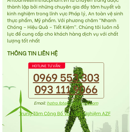
thành lập bởi những chuyên gia đầy tâm huyết và
kinh nghiệm trong lĩnh vực Pháp lý, An toàn vệ sinh
thực phẩm, Mỹ phẩm. Với phương châm “Nhanh
Chóng – Hiệu Quả – Tiết Kiệm”. Chúng tôi luôn nỗ
lực để cung cấp cho khách hàng dịch vụ với chất
lượng tốt nhất
THÔNG TIN LIÊN HỆ
HOTLINE TƯ VẤN:
0969 553 303
093 111 9066
Email:
hotro.fotekco@gmail.com
Trung Tâm Công Bố Và Kiểm Nghiệm AZF