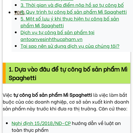
3. Thời gian và địa điểm nộp hồ sơ tự công bố
4. Quy trình tự công bố sản phẩm Mì Spaghetti
VIDEO
5. Một số lưu ý khi thực hiện tự công bố sản
phẩm Mì Spaghetti
Dịch vụ tự công bố sản phẩm tại
antoanvesinhthucpham.vn
Tại sao nên sử dụng dịch vụ của chúng tôi?
1. Dựa vào đâu để tự công bố sản phẩm Mì
Spaghetti
Việc
tự công bố sản phẩm Mì Spaghetti
là việc làm bắt
buộc của các doanh nghiệp, cơ sở sản xuất kinh doanh
sản phẩm này trước khi đưa ra thị trường. Căn cứ theo:
Nghị định 15/2018/NĐ-CP
hướng dẫn về luật an
toàn thực phẩm