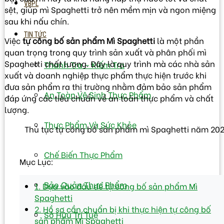
VBPL
sệt, giúp mì Spaghetti trở nên mềm mịn và ngon miệng
sau khi nấu chín.
TIN TỨC
Việc
tự công bố sản phẩm Mì Spaghetti
là một phần
quan trọng trong quy trình sản xuất và phân phối mì
Spaghetti chất lượng. Đây là quy trình mà các nhà sản
Thanh Tra – Kiếm Tra
xuất và doanh nghiệp thực phẩm thực hiện trước khi
đưa sản phẩm ra thị trường nhằm đảm bảo sản phẩm
An Toàn Vệ Sinh Thực Phẩm
đáp ứng các tiêu chuẩn về an toàn thực phẩm và chất
lượng.
Thực Phẩm Và Sức Khỏe
Thủ tục tự công bố sản phẩm mì Spaghetti năm 20
Chế Biến Thực Phẩm
Mục Lục:
Bảo Quản Thực Phẩm
1. Dựa vào đâu để tự công bố sản phẩm Mì
Spaghetti
2. Hồ sơ cần chuẩn bị khi thực hiện tự công bố
Sở Hữu Trí Tuệ
sản phẩm Mì Spaghetti