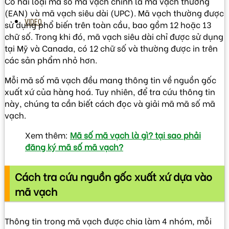
Có hai loại mã số mã vạch chính là mã vạch thường
(EAN) và mã vạch siêu dài (UPC). Mã vạch thường được
VIDEO
sử dụng phổ biến trên toàn cầu, bao gồm 12 hoặc 13
chữ số. Trong khi đó, mã vạch siêu dài chỉ được sử dụng
tại Mỹ và Canada, có 12 chữ số và thường được in trên
các sản phẩm nhỏ hơn.
Mỗi mã số mã vạch đều mang thông tin về nguồn gốc
xuất xứ của hàng hoá. Tuy nhiên, để tra cứu thông tin
này, chúng ta cần biết cách đọc và giải mã mã số mã
vạch.
Xem thêm:
Mã số mã vạch là gì? tại sao phải
đăng ký mã số mã vạch?
Cách tra cứu nguồn gốc xuất xứ dựa vào
mã vạch
Thông tin trong mã vạch được chia làm 4 nhóm, mỗi