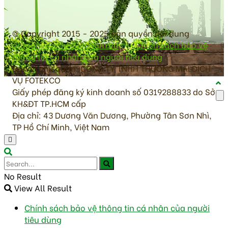
© Copyright 2015 - 2025 bản quyền nội dung
antoanvesinhthucpham.vn
|
Chính sách bảo vệ
thông tin cá nhân của người tiêu dùng
Đơn vị chủ quản: CÔNG TY TNHH THƯƠNG MẠI DỊCH
VỤ FOTEKCO
Giấy phép đăng ký kinh doanh số 0319288833 do Sở
KH&ĐT TP.HCM cấp
Địa chỉ: 43 Dương Văn Dương, Phường Tân Sơn Nhì,
TP Hồ Chí Minh, Việt Nam
No Result
View All Result
Chính sách bảo vệ thông tin cá nhân của người
tiêu dùng