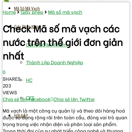
Mã Số Mã Vạch
Home
Giấy phép
Mã số mã vạch
Check Mã số mã vạch các
Giấy Phép Khác
nước trên thế giới đơn giản
Công Bố Mỹ Phẩm
nhất
Thành Lập Doanh Nghiệp
0
SHARES
HC
203
VIEWS
CFS
Chia sẻ lên Facebook
Chia sẻ lên Twitter
Mã vạch là một công cụ quản lý và theo dõi hàng hoá
HỎI ĐÁP
được sử dụng rộng rãi trên toàn cầu, đóng vai trò quan
trọng trong việc nhận diện và phân loại sản phẩm.
Trong thời đại của sự phát triển công nghệ và thương