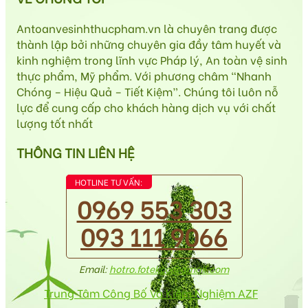
Antoanvesinhthucpham.vn là chuyên trang được
thành lập bởi những chuyên gia đầy tâm huyết và
kinh nghiệm trong lĩnh vực Pháp lý, An toàn vệ sinh
thực phẩm, Mỹ phẩm. Với phương châm “Nhanh
Chóng – Hiệu Quả – Tiết Kiệm”. Chúng tôi luôn nỗ
lực để cung cấp cho khách hàng dịch vụ với chất
lượng tốt nhất
THÔNG TIN LIÊN HỆ
HOTLINE TƯ VẤN:
0969 553 303
093 111 9066
Email:
hotro.fotekco@gmail.com
Trung Tâm Công Bố Và Kiểm Nghiệm AZF