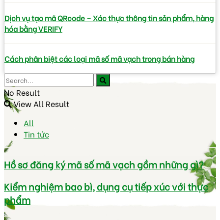
Dịch vụ tạo mã QRcode – Xác thực thông tin sản phẩm, hàng
hóa bằng VERIFY
Cách phân biệt các loại mã số mã vạch trong bán hàng
No Result
View All Result
All
Tin tức
Hồ sơ đăng ký mã số mã vạch gồm những gì?
Kiểm nghiệm bao bì, dụng cụ tiếp xúc với thực
phẩm