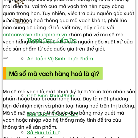
VBPL
mại điện tử, vai trò của mã vạch trở nên ngày càng
quan trọng hơn. Tuy nhiên, việc tra cứu nguồn gốc xuất
xứ của hàng hoá thông qua mã vạch không phải lúc
TIN TỨC
nào cũng dễ dàng. Ở bài viết này, hãy cũng với
antoanvesinhthucpham.vn
khám phá về mã số mã
Thanh Tra – Kiếm Tra
vạch hàng hoá và cách tra cứu nguồn gốc xuất xứ của
các sản phẩm từ các quốc gia trên thế giới.
An Toàn Vệ Sinh Thực Phẩm
Mã số mã vạch hàng hoá là gì?
Thực Phẩm Và Sức Khỏe
Mã số mã vạch là một chuỗi ký tự được in trên nhãn sản
Chế Biến Thực Phẩm
phẩm hoặc bao bì của hàng hoá. Đây là một phương
tiện để nhận diện và phân loại hàng hoá trên thị trường.
Mã số mã vạch có thể được đọc bằng máy quét mã
Bảo Quản Thực Phẩm
vạch hoặc nhập vào hệ thống máy tính để tra cứu
thông tin về sản phẩm.
Sở Hữu Trí Tuệ