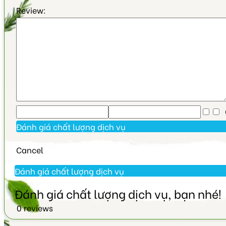
Review:
C
Cancel
0 reviews