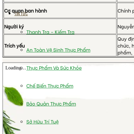
Cơ quan ban hành
Chính 
TIN TỨC
Người ký
Nguyễn
Thanh Tra – Kiếm Tra
Quy địn
Trích yếu
chức, 
An Toàn Vệ Sinh Thực Phẩm
phẩm, 
Thực Phẩm Và Sức Khỏe
Chế Biến Thực Phẩm
Bảo Quản Thực Phẩm
Sở Hữu Trí Tuệ