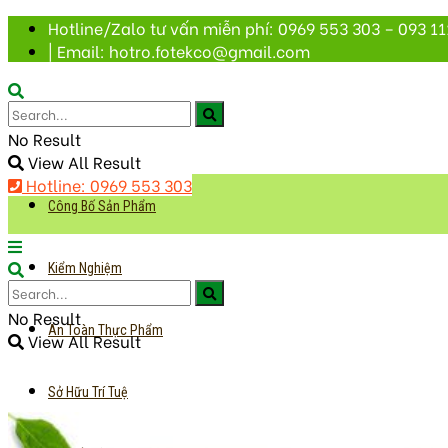
Hotline/Zalo tư vấn miễn phí: 0969 553 303 – 093 11
| Email: hotro.fotekco@gmail.com
No Result
View All Result
Hotline: 0969 553 303
Công Bố Sản Phẩm
Kiểm Nghiệm
No Result
An Toàn Thực Phẩm
View All Result
Sở Hữu Trí Tuệ