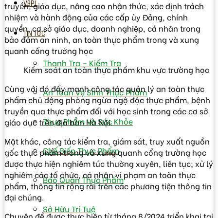
VBPL
truyền, giáo dục, nâng cao nhận thức, xác định trách
nhiệm và hành động của các cấp ủy Đảng, chính
quyền, cơ sở giáo dục, doanh nghiệp, cá nhân trong
TIN TỨC
bảo đảm an ninh, an toàn thực phẩm trong và xung
quanh cổng trường học
Thanh Tra – Kiếm Tra
Kiểm soát an toàn thực phẩm khu vực trường học
Cùng với đó đẩy mạnh công tác quản lý an toàn thực
An Toàn Vệ Sinh Thực Phẩm
phẩm chủ động phòng ngừa ngộ độc thực phẩm, bệnh
truyền qua thực phẩm đối với học sinh trong các cơ sở
Thực Phẩm Và Sức Khỏe
giáo dục trên địa bàn Hà Nội.
Mặt khác, công tác kiểm tra, giám sát, truy xuất nguồn
Chế Biến Thực Phẩm
gốc thực phẩm trong và xung quanh cổng trường học
được thực hiện nghiêm túc thường xuyên, liên tục; xử lý
nghiêm các tổ chức, cá nhân vi phạm an toàn thực
Bảo Quản Thực Phẩm
phẩm, thông tin rộng rãi trên các phương tiện thông tin
đại chúng.
Sở Hữu Trí Tuệ
Chuyên đề được thực hiện từ tháng 8/2024 triển khai tại