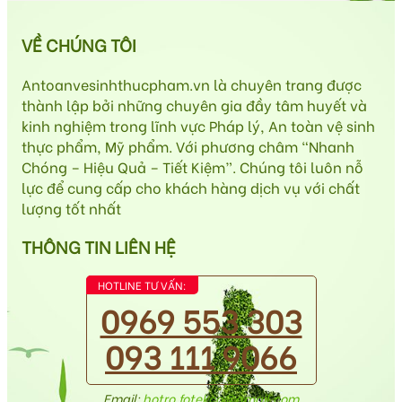
VỀ CHÚNG TÔI
Antoanvesinhthucpham.vn là chuyên trang được
thành lập bởi những chuyên gia đầy tâm huyết và
kinh nghiệm trong lĩnh vực Pháp lý, An toàn vệ sinh
thực phẩm, Mỹ phẩm. Với phương châm “Nhanh
Chóng – Hiệu Quả – Tiết Kiệm”. Chúng tôi luôn nỗ
lực để cung cấp cho khách hàng dịch vụ với chất
lượng tốt nhất
THÔNG TIN LIÊN HỆ
HOTLINE TƯ VẤN:
0969 553 303
093 111 9066
Email:
hotro.fotekco@gmail.com