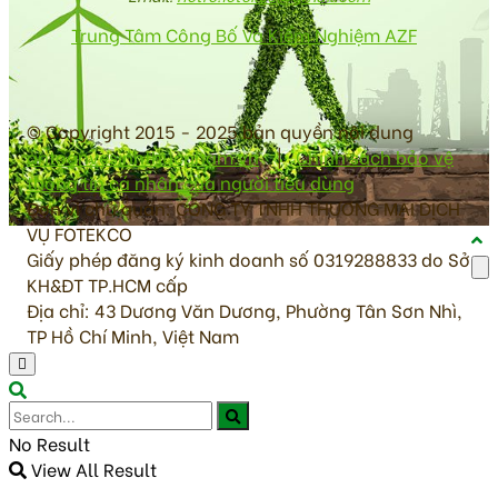
Trung Tâm Công Bố Và Kiểm Nghiệm AZF
© Copyright 2015 - 2025 bản quyền nội dung
antoanvesinhthucpham.vn
|
Chính sách bảo vệ
thông tin cá nhân của người tiêu dùng
Đơn vị chủ quản: CÔNG TY TNHH THƯƠNG MẠI DỊCH
VỤ FOTEKCO
Giấy phép đăng ký kinh doanh số 0319288833 do Sở
KH&ĐT TP.HCM cấp
Địa chỉ: 43 Dương Văn Dương, Phường Tân Sơn Nhì,
TP Hồ Chí Minh, Việt Nam
No Result
View All Result