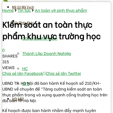
Mã Số Mã Vạch
Home
Tin tức
An toàn vệ sinh thực phẩm
Kiểm soát an toàn thực
Giấy Phép Khác
phẩm khu vực trường học
Công Bố Mỹ Phẩm
0
Thành Lập Doanh Nghiệp
SHARES
315
VIEWS
HC
Chia sẻ lên Facebook
Chia sẻ lên Twitter
UBND TP. Hà Nội đã ban hành Kế hoạch số 210/KH-
CFS
UBND về chuyên đề “Tăng cường kiểm soát an toàn
thực phẩm trong và xung quanh cổng trường học trên
HỎI ĐÁP
địa bàn TP Hà Nội
Kế hoạch được ban hành nhằm đẩy mạnh tuyên