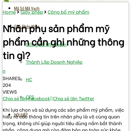
Mã Số Mã Vạch
Home
Giấy phép
Công bố mỹ phẩm
Nhãn phụ sản phẩm mỹ
Giấy Phép Khác
phẩm cần ghi những thông
Công Bố Mỹ Phẩm
tin gì?
Thành Lập Doanh Nghiệp
0
SHARES
HC
204
VIEWS
CFS
Chia sẻ lên Facebook
Chia sẻ lên Twitter
Khi lựa chọn và sử dụng các sản phẩm mỹ phẩm, việc
HỎI ĐÁP
hiểu rõ các thông tin trên nhãn phụ là vô cùng quan
trọng, không chỉ giúp người tiêu dùng nắm bắt thành
phần, công dụng mà còn đảm bảo an toàn sức khỏe.