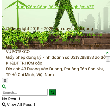
Trung Tâm Công Bố Và Kiểm Nghiệm AZF
© Copyright 2015 - 2025 bản quyền nội dung
antoanvesinhthucpham.vn
|
Chính sách bảo vệ
thông tin cá nhân của người tiêu dùng
Đơn vị chủ quản: CÔNG TY TNHH THƯƠNG MẠI DỊCH
VỤ FOTEKCO
Giấy phép đăng ký kinh doanh số 0319288833 do Sở
KH&ĐT TP.HCM cấp
Địa chỉ: 43 Dương Văn Dương, Phường Tân Sơn Nhì,
TP Hồ Chí Minh, Việt Nam
No Result
View All Result