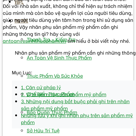
VBPL
Đối với nhà sản xuất, không chỉ thể hiện sự trách nhiệm
của mình mà còn bảo vệ quyền lợi của người tiêu dùng,
giúp người tiêu dùng yên tâm hơn trong khi sử dụng sản
TIN TỨC
phẩm, Vậy nhãn phụ sản phẩm mỹ phẩm cần ghi
những thông tin gì? hãy cùng với
Thanh Tra – Kiếm Tra
antoanvesinhthucpham.vn
tìm hiểu ở bài viết này nhé.
Nhãn phụ sản phẩm mỹ phẩm cần ghi những thông t
An Toàn Vệ Sinh Thực Phẩm
Mục Lục:
Thực Phẩm Và Sức Khỏe
1. Căn cứ pháp lý
Chế Biến Thực Phẩm
2. Vị trí ghi nhãn sản phẩm mỹ phẩm
3. Những nội dung bắt buộc phải ghi trên nhãn
sản phẩm mỹ phẩm
Bảo Quản Thực Phẩm
Những lưu ý khi ghi nhãn phụ trên sản phẩm mỹ
phẩm
Sở Hữu Trí Tuệ