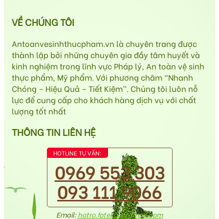
VỀ CHÚNG TÔI
Antoanvesinhthucpham.vn là chuyên trang được
thành lập bởi những chuyên gia đầy tâm huyết và
kinh nghiệm trong lĩnh vực Pháp lý, An toàn vệ sinh
thực phẩm, Mỹ phẩm. Với phương châm “Nhanh
Chóng – Hiệu Quả – Tiết Kiệm”. Chúng tôi luôn nỗ
lực để cung cấp cho khách hàng dịch vụ với chất
lượng tốt nhất
THÔNG TIN LIÊN HỆ
HOTLINE TƯ VẤN:
0969 553 303
093 111 9066
Email:
hotro.fotekco@gmail.com