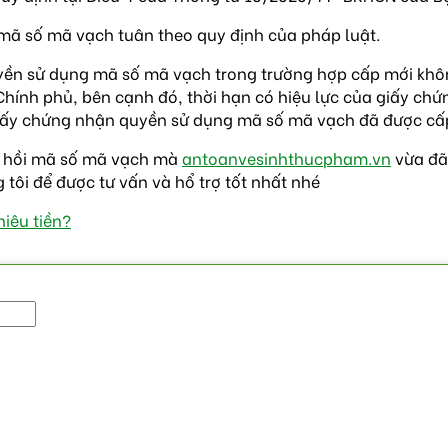
 mã số mã vạch tuân theo quy định của pháp luật.
quyền sử dụng mã số mã vạch trong trường hợp cấp mới kh
Chính phủ, bên cạnh đó, thời hạn có hiệu lực của giấy c
a giấy chứng nhận quyền sử dụng mã số mã vạch đã được cấ
hu hồi mã số mã vạch mà
antoanvesinhthucpham.vn
vừa đã
tôi để được tư vấn và hổ trợ tốt nhất nhé
iêu tiền?