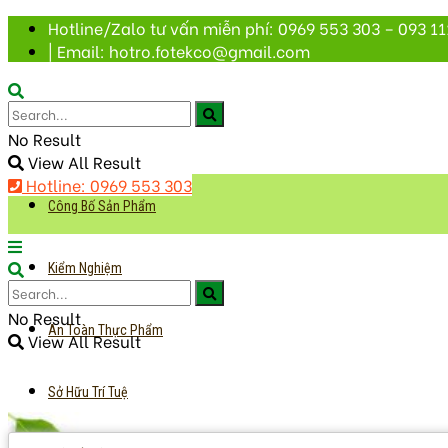
Hotline/Zalo tư vấn miễn phí: 0969 553 303 – 093 11
| Email: hotro.fotekco@gmail.com
No Result
View All Result
Hotline: 0969 553 303
Công Bố Sản Phẩm
Kiểm Nghiệm
No Result
An Toàn Thực Phẩm
View All Result
Sở Hữu Trí Tuệ