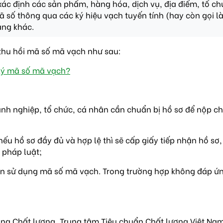
ác định các sản phẩm, hàng hóa, dịch vụ, địa điểm, tổ ch
 mã số thông qua các ký hiệu vạch tuyến tính (hay còn gọi
ạng khác.
thu hồi mã số mã vạch như sau:
 ký mã số mã vạch?
anh nghiệp, tổ chức, cá nhân cần chuẩn bị hồ sơ để nộp c
u hồ sơ đầy đủ và hợp lệ thì sẽ cấp giấy tiếp nhận hồ sơ,
 pháp luật;
n sử dụng mã số mã vạch. Trong trường hợp không đáp ứng 
ường Chất lượng, Trung tâm Tiêu chuẩn Chất lượng Việt Na