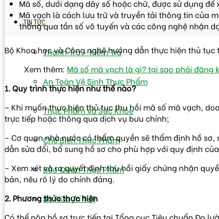
Mã số, dưới dạng dãy số hoặc chữ, được sử dụng để x
Mã vạch là cách lưu trữ và truyền tải thông tin của
TIN TỨC
thông qua tần số vô tuyến và các công nghệ nhận d
Bộ Khoa học và Công nghệ hướng dẫn thực hiện thủ tục 
Thanh Tra – Kiếm Tra
Xem thêm:
Mã số mã vạch là gì? tại sao phải đăng
An Toàn Vệ Sinh Thực Phẩm
1. Quy trình thực hiện như thế nào?
– Khi muốn thực hiện thủ tục thu hồi mã số mã vạch, do
Thực Phẩm Và Sức Khỏe
trực tiếp hoặc thông qua dịch vụ bưu chính;
– Cơ quan nhà nước có thẩm quyền sẽ thẩm định hồ sơ, nế
Chế Biến Thực Phẩm
dẫn sửa đổi, bổ sung hồ sơ cho phù hợp với quy định của
– Xem xét và ra quyết định thu hồi giấy chứng nhận quyề
Bảo Quản Thực Phẩm
bản, nêu rõ lý do chính đáng.
2. Phương thức thực hiện
Sở Hữu Trí Tuệ
Có thể nộp hồ sơ trực tiếp tại Tổng cục Tiêu chuẩn Đo l