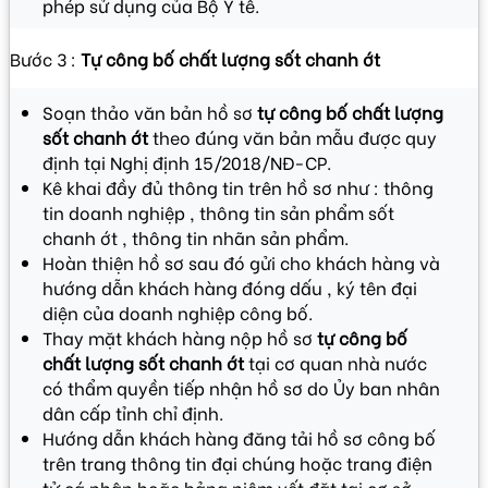
phép sử dụng của Bộ Y tế.
Bước 3 :
Tự công bố chất lượng sốt chanh ớt
Soạn thảo văn bản hồ sơ
tự công bố chất lượng
sốt chanh ớt
theo đúng văn bản mẫu được quy
định tại Nghị định 15/2018/NĐ-CP.
Kê khai đầy đủ thông tin trên hồ sơ như : thông
tin doanh nghiệp , thông tin sản phẩm sốt
chanh ớt , thông tin nhãn sản phẩm.
Hoàn thiện hồ sơ sau đó gửi cho khách hàng và
hướng dẫn khách hàng đóng dấu , ký tên đại
diện của doanh nghiệp công bố.
Thay mặt khách hàng nộp hồ sơ
tự công bố
chất lượng sốt chanh ớt
tại cơ quan nhà nước
có thẩm quyền tiếp nhận hồ sơ do Ủy ban nhân
dân cấp tỉnh chỉ định.
Hướng dẫn khách hàng đăng tải hồ sơ công bố
trên trang thông tin đại chúng hoặc trang điện
tử cá nhân hoặc bảng niêm yết đặt tại cơ sở