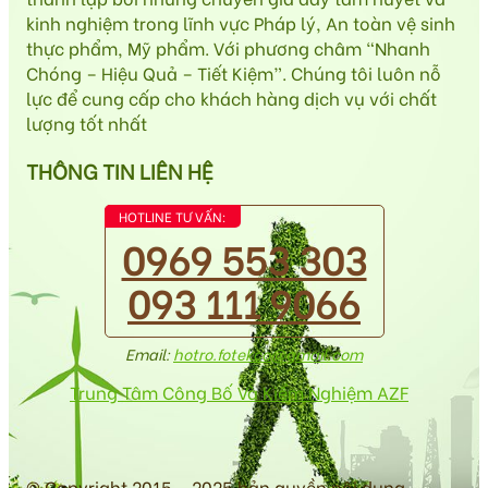
kinh nghiệm trong lĩnh vực Pháp lý, An toàn vệ sinh
thực phẩm, Mỹ phẩm. Với phương châm “Nhanh
Chóng – Hiệu Quả – Tiết Kiệm”. Chúng tôi luôn nỗ
lực để cung cấp cho khách hàng dịch vụ với chất
lượng tốt nhất
THÔNG TIN LIÊN HỆ
HOTLINE TƯ VẤN:
0969 553 303
093 111 9066
Email:
hotro.fotekco@gmail.com
Trung Tâm Công Bố Và Kiểm Nghiệm AZF
© Copyright 2015 - 2025 bản quyền nội dung