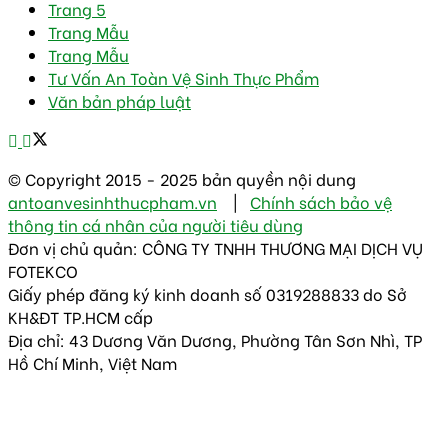
Trang 5
Trang Mẫu
Trang Mẫu
Tư Vấn An Toàn Vệ Sinh Thực Phẩm
Văn bản pháp luật
© Copyright 2015 - 2025 bản quyền nội dung
antoanvesinhthucpham.vn
|
Chính sách bảo vệ
thông tin cá nhân của người tiêu dùng
Đơn vị chủ quản: CÔNG TY TNHH THƯƠNG MẠI DỊCH VỤ
FOTEKCO
Giấy phép đăng ký kinh doanh số 0319288833 do Sở
KH&ĐT TP.HCM cấp
Địa chỉ: 43 Dương Văn Dương, Phường Tân Sơn Nhì, TP
Hồ Chí Minh, Việt Nam