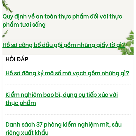
Quy định về an toàn thực phẩm đối với thực
phẩm tươi sống
Hồ sơ công bố dầu gội gồm những giấy tờ gì?
HỎI ĐÁP
Hồ sơ đăng ký mã số mã vạch gồm những gì?
Kiểm nghiệm bao bì, dụng cụ tiếp xúc với
thực phẩm
Danh sách 37 phòng kiểm nghiệm mít, sầu
riêng xuất khẩu