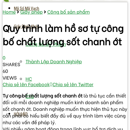
Mã Số Mã Vạch
Home
Giấy phép
Công bố sản phẩm
Quy trình làm hồ sơ tự công
Giấy Phép Khác
bố chất lượng sốt chanh ớt
Công Bố Mỹ Phẩm
0
Thành Lập Doanh Nghiệp
SHARES
60
VIEWS
HC
Chia sẻ lên Facebook
Chia sẻ lên Twitter
Tự công bố chất lượng sốt chanh ớt
là thủ tục cần thiết
CFS
đối với mỗi doanh nghiệp muốn kinh doanh sản phẩm
sốt chanh ớt. Doanh nghiệp muốn thực hiện thủ tục này
HỎI ĐÁP
cần phải có hiểu biết đầy đủ về quy trình làm việc cũng
như các vấn đề pháp lý.
Với nhiều năm hoạt động trong lĩnh vực hổ trợ dịch vụ