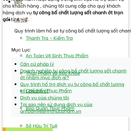
VBPL
cho khách hàng , chúng tôi cung cấp cho quý khách
hàng dịch vụ
tự công bố chất lượng sốt chanh ớt trọn
gói
từ A – Z.
TIN TỨC
Quy trình làm hồ sơ tự công bố chất lượng sốt chan
Thanh Tra – Kiếm Tra
Mục Lục:
An Toàn Vệ Sinh Thực Phẩm
Căn cứ pháp lý
Doanh nghiệp tự công bố chất lượng sốt chanh
Thực Phẩm Và Sức Khỏe
ớt nhằm mục đích gì?
Quy trình hổ trợ dịch vụ tự công bố chất lượng
Chế Biến Thực Phẩm
sốt chanh ớt
Dịch vụ của chúng tôi
Tại sao nên sử dụng dịch vụ của
Bảo Quản Thực Phẩm
antoanvesinhthucpham.vn
Sở Hữu Trí Tuệ