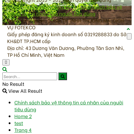
antoanvesinhthucpham.vn
|
Chính sách bảo vệ
thông tin cá nhân của người tiêu dùng
Đơn vị chủ quản: CÔNG TY TNHH THƯƠNG MẠI DỊCH
VỤ FOTEKCO
Giấy phép đăng ký kinh doanh số 0319288833 do Sở
KH&ĐT TP.HCM cấp
Địa chỉ: 43 Dương Văn Dương, Phường Tân Sơn Nhì,
TP Hồ Chí Minh, Việt Nam
No Result
View All Result
Chính sách bảo vệ thông tin cá nhân của người
tiêu dùng
Home 2
test
Trang 4