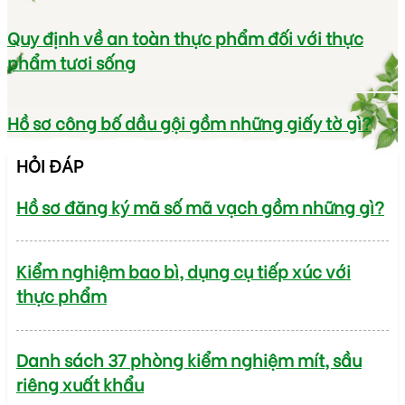
Quy định về an toàn thực phẩm đối với thực
phẩm tươi sống
Hồ sơ công bố dầu gội gồm những giấy tờ gì?
HỎI ĐÁP
Hồ sơ đăng ký mã số mã vạch gồm những gì?
Kiểm nghiệm bao bì, dụng cụ tiếp xúc với
thực phẩm
Danh sách 37 phòng kiểm nghiệm mít, sầu
riêng xuất khẩu