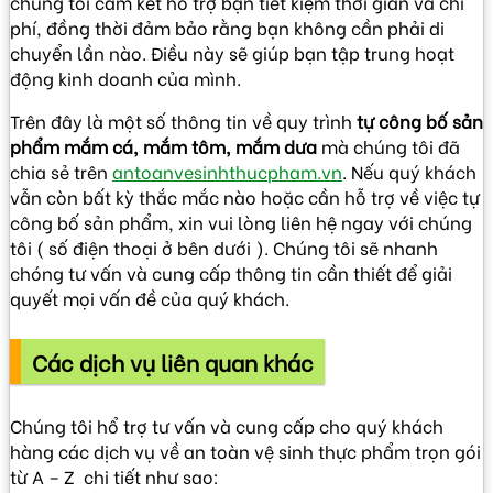
chúng tôi cam kết hỗ trợ bạn tiết kiệm thời gian và chi
phí, đồng thời đảm bảo rằng bạn không cần phải di
chuyển lần nào. Điều này sẽ giúp bạn tập trung hoạt
động kinh doanh của mình.
Trên đây là một số thông tin về quy trình
tự công bố sản
phẩm mắm cá, mắm tôm, mắm dưa
mà chúng tôi đã
chia sẻ trên
antoanvesinhthucpham.vn
. Nếu quý khách
vẫn còn bất kỳ thắc mắc nào hoặc cần hỗ trợ về việc tự
công bố sản phẩm, xin vui lòng liên hệ ngay với chúng
tôi ( số điện thoại ở bên dưới ). Chúng tôi sẽ nhanh
chóng tư vấn và cung cấp thông tin cần thiết để giải
quyết mọi vấn đề của quý khách.
Các dịch vụ liên quan khác
Chúng tôi hổ trợ tư vấn và cung cấp cho quý khách
hàng các dịch vụ về an toàn vệ sinh thực phẩm trọn gói
từ A – Z chi tiết như sao: