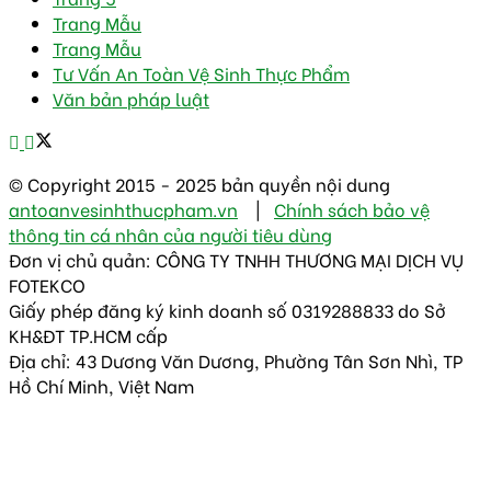
Trang Mẫu
Trang Mẫu
Tư Vấn An Toàn Vệ Sinh Thực Phẩm
Văn bản pháp luật
© Copyright 2015 - 2025 bản quyền nội dung
antoanvesinhthucpham.vn
|
Chính sách bảo vệ
thông tin cá nhân của người tiêu dùng
Đơn vị chủ quản: CÔNG TY TNHH THƯƠNG MẠI DỊCH VỤ
FOTEKCO
Giấy phép đăng ký kinh doanh số 0319288833 do Sở
KH&ĐT TP.HCM cấp
Địa chỉ: 43 Dương Văn Dương, Phường Tân Sơn Nhì, TP
Hồ Chí Minh, Việt Nam