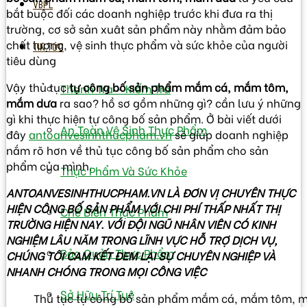
VBPL
bắt buộc đối các doanh nghiệp trước khi đưa ra thị
trường, cơ sở sản xuât sản phẩm này nhằm đảm bảo
chất lượng, vệ sinh thực phẩm và sức khỏe của người
TIN TỨC
tiêu dùng
Vậy thủ tục
tự công bố sản phẩm mắm cá, mắm tôm,
Thanh Tra – Kiếm Tra
mắm dưa
ra sao? hồ sơ gồm những gì? cần lưu ý những
gì khi thực hiện tự công bố sản phẩm. Ở bài viết dưới
An Toàn Vệ Sinh Thực Phẩm
đây
antoanvesinhthucpham.vn
sẽ giúp doanh nghiệp
nắm rõ hơn về thủ tục công bố sản phẩm cho sản
phẩm của mình.
Thực Phẩm Và Sức Khỏe
ANTOANVESINHTHUCPHAM.VN LÀ ĐƠN VỊ CHUYÊN THỰC
HIỆN CÔNG BỐ SẢN PHẨM VỚI CHI PHÍ THẤP NHẤT THỊ
Chế Biến Thực Phẩm
TRƯỜNG HIỆN NAY. VỚI ĐỘI NGŨ NHÂN VIÊN CÓ KINH
NGHIỆM LÂU NĂM TRONG LĨNH VỰC HỖ TRỢ DỊCH VỤ,
Bảo Quản Thực Phẩm
CHÚNG TÔI CAM KẾT ĐEM LẠI SỰ CHUYÊN NGHIỆP VÀ
NHANH CHÓNG TRONG MỌI CÔNG VIỆC
Sở Hữu Trí Tuệ
Thủ tục tự công bố sản phẩm mắm cá, mắm tôm, 