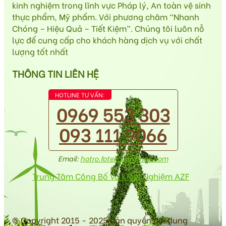
kinh nghiệm trong lĩnh vực Pháp lý, An toàn vệ sinh
thực phẩm, Mỹ phẩm. Với phương châm “Nhanh
Chóng – Hiệu Quả – Tiết Kiệm”. Chúng tôi luôn nỗ
lực để cung cấp cho khách hàng dịch vụ với chất
lượng tốt nhất
THÔNG TIN LIÊN HỆ
HOTLINE TƯ VẤN:
0969 553 303
093 111 9066
Email:
hotro.fotekco@gmail.com
Trung Tâm Công Bố Và Kiểm Nghiệm AZF
© Copyright 2015 - 2025 bản quyền nội dung