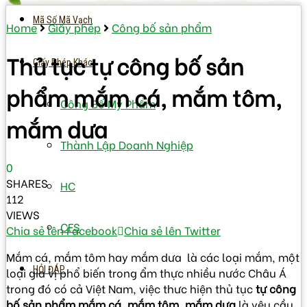
Mã Số Mã Vạch
Home
Giấy phép
Công bố sản phẩm
Thủ tục tự công bố sản
Giấy Phép Khác
phẩm mắm cá, mắm tôm,
Công Bố Mỹ Phẩm
mắm dưa
Thành Lập Doanh Nghiệp
0
SHARES
HC
112
VIEWS
CFS
Chia sẻ lên Facebook
Chia sẻ lên Twitter
Mắm cá, mắm tôm hay mắm dưa là các loại mắm, một
HỎI ĐÁP
loại gia vị phổ biến trong ẩm thực nhiều nước Châu Á
trong đó có cả Việt Nam, việc thưc hiện thủ tục
tự công
bố sản phẩm mắm cá, mắm tôm, mắm dưa
là yêu cầu