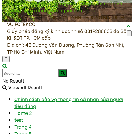
antoanvesinhthucpham.vn
|
Chính sách bảo vệ
thông tin cá nhân của người tiêu dùng
Đơn vị chủ quản: CÔNG TY TNHH THƯƠNG MẠI DỊCH
VỤ FOTEKCO
Giấy phép đăng ký kinh doanh số 0319288833 do Sở
KH&ĐT TP.HCM cấp
Địa chỉ: 43 Dương Văn Dương, Phường Tân Sơn Nhì,
TP Hồ Chí Minh, Việt Nam
No Result
View All Result
Chính sách bảo vệ thông tin cá nhân của người
tiêu dùng
Home 2
test
Trang 4
Trang 5