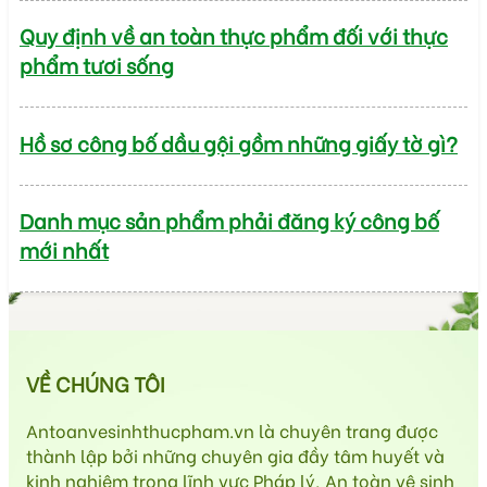
Quy định về an toàn thực phẩm đối với thực
phẩm tươi sống
Hồ sơ công bố dầu gội gồm những giấy tờ gì?
Danh mục sản phẩm phải đăng ký công bố
mới nhất
VỀ CHÚNG TÔI
Antoanvesinhthucpham.vn là chuyên trang được
thành lập bởi những chuyên gia đầy tâm huyết và
kinh nghiệm trong lĩnh vực Pháp lý, An toàn vệ sinh