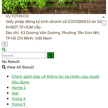
thông tin cá nhân của người tiêu dùng
Đơn vị chủ quản: CÔNG TY TNHH THƯƠNG MẠI DỊCH
VỤ FOTEKCO
Giấy phép đăng ký kinh doanh số 0319288833 do Sở
KH&ĐT TP.HCM cấp
Địa chỉ: 43 Dương Văn Dương, Phường Tân Sơn Nhì,
TP Hồ Chí Minh, Việt Nam
No Result
View All Result
Chính sách bảo vệ thông tin cá nhân của người
tiêu dùng
Home 2
test
Trang 4
Trang 5