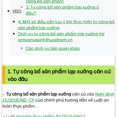
công bố sản phẩm
3. Tự công bố sản phẩm lạp xưởng ở
VIDEO
đâu?
4. Một số điều cần lưu ý khi thực hiện tự công bố
sản phẩm lạp xưởng
Dịch vụ tự công bố sản phẩm lạp xưởng tại
antoanvesinhthucpham.vn
Các dịch vụ liên quan khác
1. Tự công bố sản phẩm lạp xưởng căn cứ
vào đâu
–
Tự công bố sản phẩm lạp xưởng
căn cứ vào
Nghị định
15/2018/NĐ-CP
của chính phủ hướng dẫn về Luật an
toàn thực phẩm .
–
Luật an toàn thực phẩm 55/2010/QH12