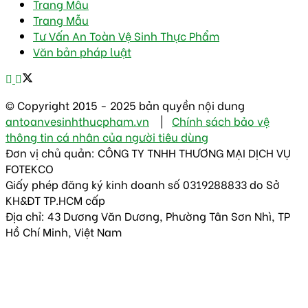
Trang Mẫu
Trang Mẫu
Tư Vấn An Toàn Vệ Sinh Thực Phẩm
Văn bản pháp luật
© Copyright 2015 - 2025 bản quyền nội dung
antoanvesinhthucpham.vn
|
Chính sách bảo vệ
thông tin cá nhân của người tiêu dùng
Đơn vị chủ quản: CÔNG TY TNHH THƯƠNG MẠI DỊCH VỤ
FOTEKCO
Giấy phép đăng ký kinh doanh số 0319288833 do Sở
KH&ĐT TP.HCM cấp
Địa chỉ: 43 Dương Văn Dương, Phường Tân Sơn Nhì, TP
Hồ Chí Minh, Việt Nam