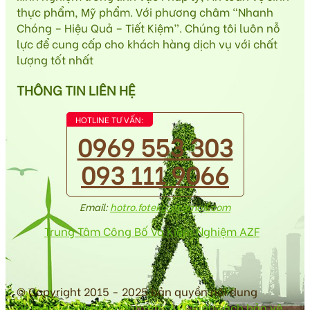
thực phẩm, Mỹ phẩm. Với phương châm “Nhanh
Chóng – Hiệu Quả – Tiết Kiệm”. Chúng tôi luôn nỗ
lực để cung cấp cho khách hàng dịch vụ với chất
lượng tốt nhất
THÔNG TIN LIÊN HỆ
HOTLINE TƯ VẤN:
0969 553 303
093 111 9066
Email:
hotro.fotekco@gmail.com
Trung Tâm Công Bố Và Kiểm Nghiệm AZF
© Copyright 2015 - 2025 bản quyền nội dung
antoanvesinhthucpham.vn
|
Chính sách bảo vệ