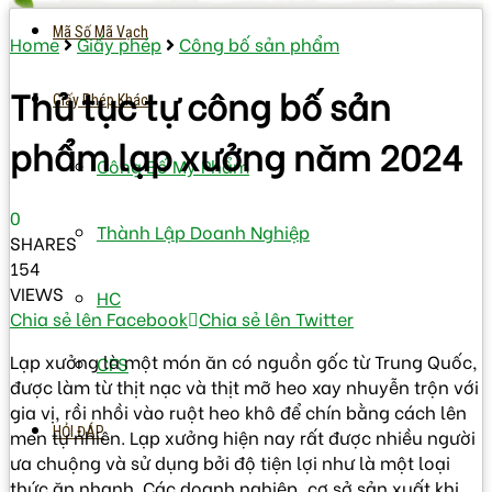
Mã Số Mã Vạch
Home
Giấy phép
Công bố sản phẩm
Thủ tục tự công bố sản
Giấy Phép Khác
phẩm lạp xưởng năm 2024
Công Bố Mỹ Phẩm
0
Thành Lập Doanh Nghiệp
SHARES
154
VIEWS
HC
Chia sẻ lên Facebook
Chia sẻ lên Twitter
Lạp xưởng là một món ăn có nguồn gốc từ Trung Quốc,
CFS
được làm từ thịt nạc và thịt mỡ heo xay nhuyễn trộn với
gia vị, rồi nhồi vào ruột heo khô để chín bằng cách lên
HỎI ĐÁP
men tự nhiên. Lạp xưởng hiện nay rất được nhiều người
ưa chuộng và sử dụng bởi độ tiện lợi như là một loại
thức ăn nhanh. Các doanh nghiệp, cơ sở sản xuất khi