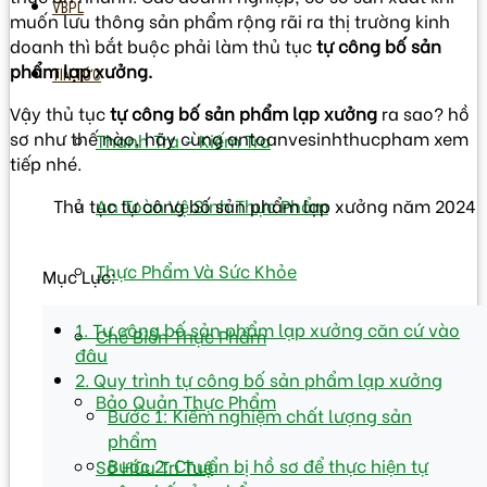
VBPL
muốn lưu thông sản phẩm rộng rãi ra thị trường kinh
doanh thì bắt buộc phải làm thủ tục
tự công bố sản
phẩm lạp xưởng.
TIN TỨC
Vậy thủ tục
tự công bố sản phẩm lạp xưởng
ra sao? hồ
sơ như thế nào, hãy cùng antoanvesinhthucpham xem
Thanh Tra – Kiếm Tra
tiếp nhé.
Thủ tục tự công bố sản phẩm lạp xưởng năm 2024
An Toàn Vệ Sinh Thực Phẩm
Thực Phẩm Và Sức Khỏe
Mục Lục:
1. Tự công bố sản phẩm lạp xưởng căn cứ vào
Chế Biến Thực Phẩm
đâu
2. Quy trình tự công bố sản phẩm lạp xưởng
Bảo Quản Thực Phẩm
Bước 1: Kiểm nghiệm chất lượng sản
phẩm
Bước 2: Chuẩn bị hồ sơ để thực hiện tự
Sở Hữu Trí Tuệ