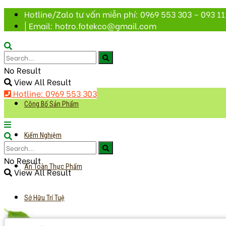
Hotline/Zalo tư vấn miễn phí: 0969 553 303 – 093 11
| Email: hotro.fotekco@gmail.com
No Result
View All Result
Hotline: 0969 553 303
Công Bố Sản Phẩm
Kiểm Nghiệm
No Result
An Toàn Thực Phẩm
View All Result
Sở Hữu Trí Tuệ