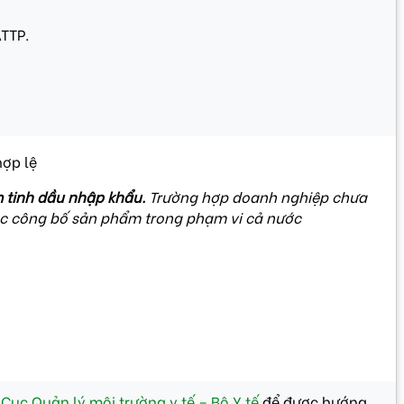
TTP.
hợp lệ
m
tinh dầu nhập khẩu
.
Trường hợp doanh nghiệp chưa
tục công bố sản phẩm trong phạm vi cả nước
̣
Cục Quản lý môi trường y tế – Bộ Y tế
để được hướng