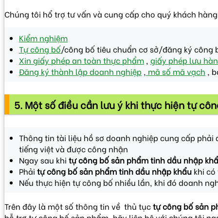
Chúng tôi hổ trợ tư vấn và cung cấp cho quý khách hàng c
Kiểm nghiệm
Tự công bố
/công bố tiêu chuẩn cơ sở/đăng ký công 
Xin giấy phép an toàn thực phẩm
,
giấy phép lưu hàn
Đăng ký thành lập doanh nghiệp
,
mã số mã vạch
, b
5. Một số điều cần lưu ý khi thực hiện tự c
Thông tin tài liệu hồ sơ doanh nghiệp cung cấp phải 
tiếng việt và được công nhận
Ngay sau khi
tự công bố sản phẩm
tinh dầu nhập kh
Phải
tự công bố sản phẩm
tinh dầu nhập khẩu
khi có
Nếu thực hiện tự công bố nhiều lần, khi đó doanh ng
Trên đây là một số thông tin về thủ tục
tự công bố sản 
hỗ trợ tự công bố sản phẩm, hãy liên hệ với chúng tôi 