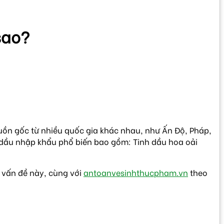
sao?
uồn gốc từ nhiều quốc gia khác nhau, như Ấn Độ, Pháp,
 dầu nhập khẩu phổ biến bao gồm: Tinh dầu hoa oải
ề vấn đề này, cùng với
antoanvesinhthucpham.vn
theo