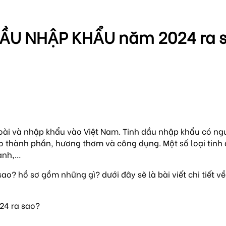
DẦU NHẬP KHẨU năm 2024 ra 
oài và nhập khẩu vào Việt Nam. Tinh dầu nhập khẩu có ng
eo thành phần, hương thơm và công dụng. Một số loại tinh
hanh,…
sao? hồ sơ gồm những gì? dưới đây sẽ là bài viết chi tiết v
24 ra sao?