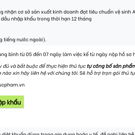
nhận cơ sở sản xuất kinh doanh đạt tiêu chuẩn vệ sinh A
 dầu nhập khẩu trong thời hạn 12 tháng
 tiếng nước ngoài).
ung bình từ 05 đến 07 ngày làm việc kể từ ngày nộp hồ sơ 
 đủ và bắt buộc để thực hiện thủ tục
tự công bố sản phẩ
 nào xin hãy liên hệ với chúng tôi.
Sẽ
hỗ trợ trọn gói thủ 
hucpham.vn
ập khẩu
iệt khuẩn dùng trong gia dụng hoặc y tế, đề nghị liên hê