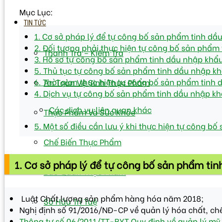
Mục Lục:
TIN TỨC
1. Cơ sở pháp lý để tự công bố sản phẩm tinh dầ
2. Đối tượng phải thực hiện tự công bố sản phẩm 
Thanh Tra – Kiếm Tra
3. Hồ sơ tự công bố sản phẩm tinh dầu nhập khẩ
5. Thủ tục tự công bố sản phẩm tinh dầu nhập k
6. Thời gian thực hiện tự công bố sản phẩm tinh
An Toàn Vệ Sinh Thực Phẩm
4. Dịch vụ tự công bố sản phẩm tinh dầu nhập k
Các dịch vụ liên quan khác
Thực Phẩm Và Sức Khỏe
5. Một số điều cần lưu ý khi thực hiện tự công b
Chế Biến Thực Phẩm
1. Cơ sở pháp lý để tự công bố sản phẩm ti
Bảo Quản Thực Phẩm
Luật Chất lượng sản phẩm hàng hóa năm 2018;
Sở Hữu Trí Tuệ
Nghị định số 91/2016/NĐ-CP về quản lý hóa chất, chế 
Thông tư số 06/2011/TT-BYT Quy định về quản lý m