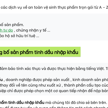
ác dịch vụ về an toàn vệ sinh thực phẩm trọn gói từ A – Z
bố sản phẩm.
h tự do
, chứng nhận y tế …
ảo hộ sở hữu trí tuệ …
ông bố sản phẩm tinh dầu nhập khẩu
đảm bảo tính xác thực và được thực hiện bằng tiếng Việt. 
ẩu
, doanh nghiệp được phép sản xuất , kinh doanh sản ph
 thay đổi về tên cũng như xuất xứ , thành phần cấu tạo c
hiệp chỉ được phép chọn một cơ quan tiếp nhận để nộp bản
phẩm
tinh dầu nhập khẩu
mà chúng tôi đã chia sẻ bên trên
ngay để được tư vấn và cung cấp thông tin một cách nhanh 