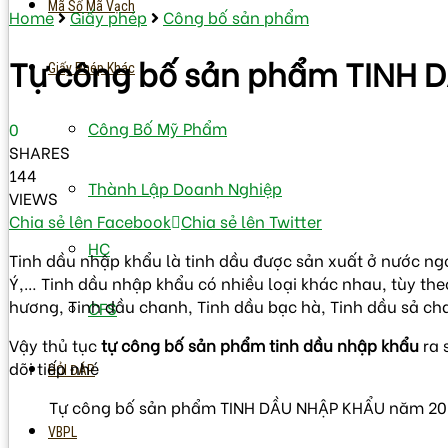
Mã Số Mã Vạch
Home
Giấy phép
Công bố sản phẩm
Tự công bố sản phẩm TINH 
Giấy Phép Khác
Công Bố Mỹ Phẩm
0
SHARES
144
Thành Lập Doanh Nghiệp
VIEWS
Chia sẻ lên Facebook
Chia sẻ lên Twitter
HC
Tinh dầu nhập khẩu là tinh dầu được sản xuất ở nước ng
Ý,… Tinh dầu nhập khẩu có nhiều loại khác nhau, tùy th
hương, Tinh dầu chanh, Tinh dầu bạc hà, Tinh dầu sả c
CFS
Vậy thủ tục
tự công bố sản phẩm tinh dầu nhập khẩu
ra 
dõi tiếp nhé
HỎI ĐÁP
Tự công bố sản phẩm TINH DẦU NHẬP KHẨU năm 20
VBPL