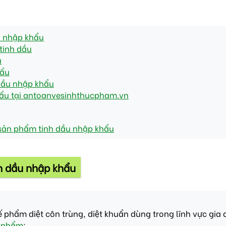
u nhập khẩu
tinh dầu
u
hẩu
 dầu nhập khẩu
hẩu tại antoanvesinhthucpham.vn
ố sản phẩm tinh dầu nhập khẩu
nh dầu nhập khẩu
phẩm diệt côn trùng, diệt khuẩn dùng trong lĩnh vực gia du
ỹ phẩm
;