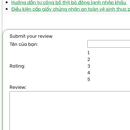
Hướng dẫn tự công bố thịt bò đông lạnh nhập khẩu
Điều kiện cấp giấy chứng nhận an toàn vệ sinh thực
Submit your review
Tên của bạn:
1
2
Rating:
3
4
5
Review: