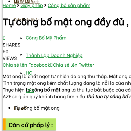
Mã Số Mã Vạch
Home
Giấy phép
Công bố sản phẩm
Tự công bố mật ong đầy đủ , 
Giấy Phép Khác
Công Bố Mỹ Phẩm
0
SHARES
50
Thành Lập Doanh Nghiệp
VIEWS
Chia sẻ lên Facebook
Chia sẻ lên Twitter
HC
Mật ong là chất ngọt tự nhiên do ong thu thập. Mật ong ch
Tình trạng mật ong kém chất lượng đang là nỗi lo của 
Thực hiện
tự công bố mật ong
là thủ tục bắt buộc của cá
CFS
AZF sẽ giúp quý khách hàng tìm hiểu
thủ tục tự công bố
Tự công bố mật ong
HỎI ĐÁP
Căn cứ pháp lý :
VBPL