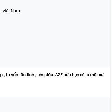
n Việt Nam.
 , tư vấn tận tình , chu đáo. AZF hứa hẹn sẽ là một sự