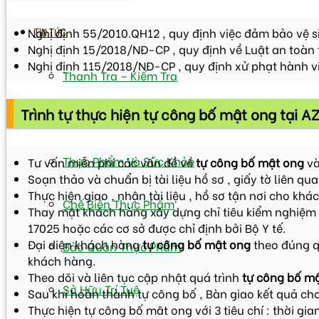
Nghị định 55/2010.QH12 , quy định việc đảm bảo vệ s
TIN TỨC
Nghị định 15/2018/NĐ-CP , quy định về Luật an toàn
Nghị định 115/2018/NĐ-CP , quy định xử phạt hành v
Thanh Tra – Kiếm Tra
Trình tự thực hiện tự công bố mật ong tại AZ
An Toàn Vệ Sinh Thực Phẩm
Thực Phẩm Và Sức Khỏe
Tư vấn miễn phí các vấn đề về
tự công bố mật ong
và
Soạn thảo và chuẩn bị tài liệu hồ sơ , giấy tờ liên qu
Thực hiện giao , nhận tài liệu , hồ sơ tận nơi cho khá
Chế Biến Thực Phẩm
Thay mặt khách hàng xây dựng chỉ tiêu kiểm nghiệm 
17025 hoặc các cơ sở được chỉ định bởi Bộ Y tế.
Đại diện khách hàng
tự công bố mật ong
theo đúng q
Bảo Quản Thực Phẩm
khách hàng.
Theo dõi và liên tục cập nhật quá trình
tự công bố m
Sở Hữu Trí Tuệ
Sau khi hoàn thành tự công bố , Bàn giao kết quả ch
Thực hiện tự công bố mât ong với 3 tiêu chí : thời gia