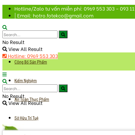
Hotline/Zalo tư vấn miễn phí: 0969 553 303 – 093 11
| Email: hotro.fotekco@gmail.com
No Result
View All Result
Hotline: 0969 553 303
Công Bố Sản Phẩm
Kiểm Nghiệm
No Result
An Toàn Thực Phẩm
View All Result
Sở Hữu Trí Tuệ