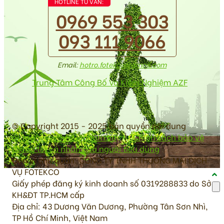
HOTLINE TƯ VẤN:
0969 553 303
093 111 9066
Email:
hotro.fotekco@gmail.com
Trung Tâm Công Bố Và Kiểm Nghiệm AZF
© Copyright 2015 - 2025 bản quyền nội dung
antoanvesinhthucpham.vn
|
Chính sách bảo vệ
thông tin cá nhân của người tiêu dùng
Đơn vị chủ quản: CÔNG TY TNHH THƯƠNG MẠI DỊCH
VỤ FOTEKCO
Giấy phép đăng ký kinh doanh số 0319288833 do Sở
KH&ĐT TP.HCM cấp
Địa chỉ: 43 Dương Văn Dương, Phường Tân Sơn Nhì,
TP Hồ Chí Minh, Việt Nam