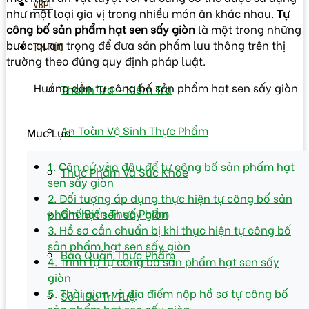
VBPL
như một loại gia vị trong nhiều món ăn khác nhau.
Tự
công bố sản phẩm hạt sen sấy giòn
là một trong những
bước quan trọng để đưa sản phẩm lưu thông trên thị
TIN TỨC
trường theo đúng quy định pháp luật.
Hướng dẫn tự công bố sản phẩm hạt sen sấy giòn
Thanh Tra – Kiếm Tra
An Toàn Vệ Sinh Thực Phẩm
Mục Lục:
1. Căn cứ vào đâu để tự công bố sản phẩm hạt
Thực Phẩm Và Sức Khỏe
sen sấy giòn
2. Đối tượng áp dụng thực hiện tự công bố sản
Chế Biến Thực Phẩm
phẩm hạt sen sấy giòn
3. Hồ sơ cần chuẩn bị khi thực hiện tự công bố
sản phẩm hạt sen sấy giòn
Bảo Quản Thực Phẩm
4. Trình tự tự công bố sản phẩm hạt sen sấy
giòn
5. Thời gian và địa điểm nộp hồ sơ tự công bố
Sở Hữu Trí Tuệ
sản phẩm hạt sen sấy giòn