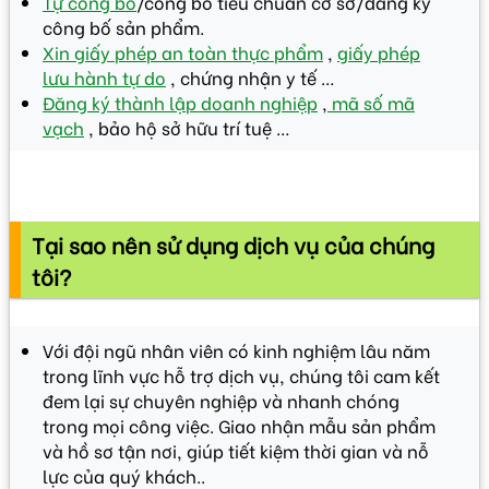
Tự công bố
/công bố tiêu chuẩn cơ sở/đăng ký
công bố sản phẩm.
Xin giấy phép an toàn thực phẩm
,
giấy phép
lưu hành tự do
, chứng nhận y tế …
Đăng ký thành lập doanh nghiệp
,
mã số mã
vạch
, bảo hộ sở hữu trí tuệ …
Tại sao nên sử dụng dịch vụ của chúng
tôi?
Với đội ngũ nhân viên có kinh nghiệm lâu năm
trong lĩnh vực hỗ trợ dịch vụ, chúng tôi cam kết
đem lại sự chuyên nghiệp và nhanh chóng
trong mọi công việc. Giao nhận mẫu sản phẩm
và hồ sơ tận nơi, giúp tiết kiệm thời gian và nỗ
lực của quý khách..