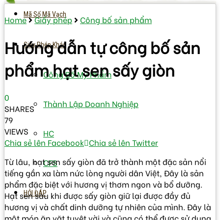
Mã Số Mã Vạch
Home
Giấy phép
Công bố sản phẩm
Hướng dẫn tự công bố sản
Giấy Phép Khác
phẩm hạt sen sấy giòn
Công Bố Mỹ Phẩm
0
Thành Lập Doanh Nghiệp
SHARES
79
VIEWS
HC
Chia sẻ lên Facebook
Chia sẻ lên Twitter
Từ lâu, hạt sen sấy giòn đã trở thành một đặc sản nổi
CFS
tiếng gần xa làm nức lòng người dân Việt, Đây là sản
phẩm đặc biệt với hương vị thơm ngon và bổ dưỡng.
HỎI ĐÁP
Hạt sen sau khi được sấy giòn giữ lại được đầy đủ
hương vị và chất dinh dưỡng tự nhiên của mình. Đây là
một món ăn vặt tuyệt vời và cũng có thể được sử dụng