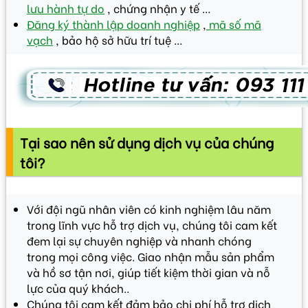
lưu hành tự do
, chứng nhận y tế …
Đăng ký thành lập doanh nghiệp
,
mã số mã
vạch
, bảo hộ sở hữu trí tuệ …
Tại sao nên sử dụng dịch vụ của chúng
tôi?
Với đội ngũ nhân viên có kinh nghiệm lâu năm
trong lĩnh vực hỗ trợ dịch vụ, chúng tôi cam kết
đem lại sự chuyên nghiệp và nhanh chóng
trong mọi công việc. Giao nhận mẫu sản phẩm
và hồ sơ tận nơi, giúp tiết kiệm thời gian và nỗ
lực của quý khách..
Chúng tôi cam kết đảm bảo chi phí hỗ trợ dịch