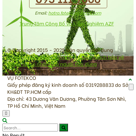
Email:
hotro.fotekco@gmail.com
Trung Tâm Công Bố Và Kiểm Nghiệm AZF
© Copyright 2015 - 2025 bản quyền nội dung
antoanvesinhthucpham.vn
|
Chính sách bảo vệ
thông tin cá nhân của người tiêu dùng
Đơn vị chủ quản: CÔNG TY TNHH THƯƠNG MẠI DỊCH
VỤ FOTEKCO
Giấy phép đăng ký kinh doanh số 0319288833 do Sở
KH&ĐT TP.HCM cấp
Địa chỉ: 43 Dương Văn Dương, Phường Tân Sơn Nhì,
TP Hồ Chí Minh, Việt Nam
No Result