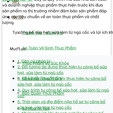
VBPL
và doanh nghiệp thực phẩm thực hiện trước khi đưa
sản phẩm ra thị trường nhằm đảm bảo sản phẩm đáp
ứng các tiêu chuẩn về an toàn thực phẩm và chất
TIN TỨC
lượng.
Tự công bố sữa hạt, sữa làm từ ngũ cốc và lợi ích kh
Thanh Tra – Kiếm Tra
An Toàn Vệ Sinh Thực Phẩm
Mục Lục:
1. Căn cứ pháp lý
Thực Phẩm Và Sức Khỏe
2. Đối tượng áp dụng thực hiện tự công bố sữa
hạt, sữa làm từ ngũ cốc
Chế Biến Thực Phẩm
3. Hồ sơ cần chuẩn bị khi thực hiện tự công bố
sữa hạt, sữa làm từ ngũ cốc
4. Quy trình tự công bố sữa hạt, sữa làm từ ngũ
Bảo Quản Thực Phẩm
cốc
5. Thời gian và địa điểm nộp hồ sơ tự công bố
sữa hạt, sữa làm từ ngũ cốc
Sở Hữu Trí Tuệ
6. Những lợi ích khi doanh nghiệp tự công bố