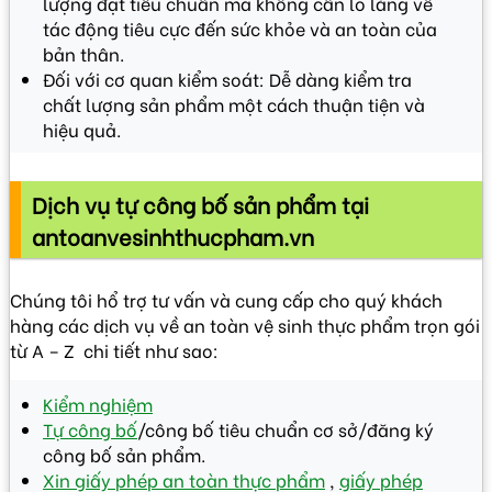
lượng đạt tiêu chuẩn mà không cần lo lắng về
tác động tiêu cực đến sức khỏe và an toàn của
bản thân.
Đối với cơ quan kiểm soát: Dễ dàng kiểm tra
chất lượng sản phẩm một cách thuận tiện và
hiệu quả.
Dịch vụ tự công bố sản phẩm tại
antoanvesinhthucpham.vn
Chúng tôi hổ trợ tư vấn và cung cấp cho quý khách
hàng các dịch vụ về an toàn vệ sinh thực phẩm trọn gói
từ A – Z chi tiết như sao:
Kiểm nghiệm
Tự công bố
/công bố tiêu chuẩn cơ sở/đăng ký
công bố sản phẩm.
Xin giấy phép an toàn thực phẩm
,
giấy phép