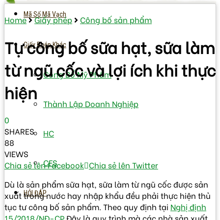
Mã Số Mã Vạch
Home
Giấy phép
Công bố sản phẩm
Tự công bố sữa hạt, sữa làm
Giấy Phép Khác
từ ngũ cốc và lợi ích khi thực
Công Bố Mỹ Phẩm
hiện
Thành Lập Doanh Nghiệp
0
SHARES
HC
88
VIEWS
CFS
Chia sẻ lên Facebook
Chia sẻ lên Twitter
Dù là sản phẩm sữa hạt, sữa làm từ ngũ cốc được sản
HỎI ĐÁP
xuất trong nước hay nhập khẩu đều phải thực hiện thủ
tục tư công bố sản phẩm. Theo quy định tại
Nghị định
15/2018/NĐ-CP
Đây là quy trình mà các nhà sản xuất