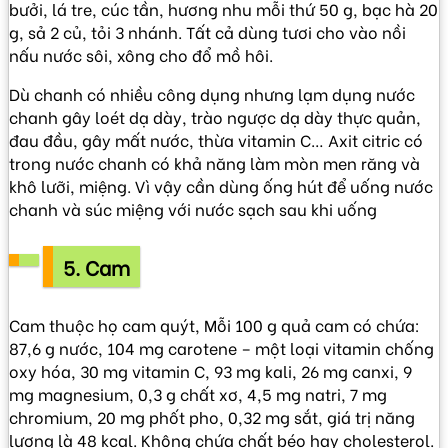
bưởi, lá tre, cúc tần, hương nhu mỗi thứ 50 g, bạc hà 20
g, sả 2 củ, tỏi 3 nhánh. Tất cả dùng tươi cho vào nồi
nấu nước sôi, xông cho đổ mồ hôi.
Dù chanh có nhiều công dụng nhưng lạm dụng nước
chanh gây loét dạ dày, trào ngược dạ dày thực quản,
đau đầu, gây mất nước, thừa vitamin C… Axit citric có
trong nước chanh có khả năng làm mòn men răng và
khô lưỡi, miệng. Vì vậy cần dùng ống hút để uống nước
chanh và súc miệng với nước sạch sau khi uống
5. Cam
Cam thuộc họ cam quýt, Mỗi 100 g quả cam có chứa:
87,6 g nước, 104 mg carotene – một loại vitamin chống
oxy hóa, 30 mg vitamin C, 93 mg kali, 26 mg canxi, 9
mg magnesium, 0,3 g chất xơ, 4,5 mg natri, 7 mg
chromium, 20 mg phốt pho, 0,32 mg sắt, giá trị năng
lượng là 48 kcal. Không chứa chất béo hay cholesterol.