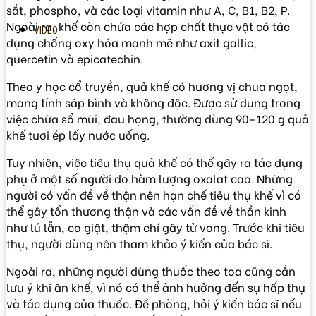
sắt, phospho, và các loại vitamin như A, C, B1, B2, P.
Ngoài ra, khế còn chứa các hợp chất thực vật có tác
VIDEO
dụng chống oxy hóa mạnh mẽ như axit gallic,
quercetin và epicatechin.
Theo y học cổ truyền, quả khế có hương vị chua ngọt,
mang tính sáp bình và không độc. Được sử dụng trong
việc chữa sổ mũi, đau họng, thường dùng 90-120 g quả
khế tươi ép lấy nước uống.
Tuy nhiên, việc tiêu thụ quả khế có thể gây ra tác dụng
phụ ở một số người do hàm lượng oxalat cao. Những
người có vấn đề về thận nên hạn chế tiêu thụ khế vì có
thể gây tổn thương thận và các vấn đề về thần kinh
như lú lẫn, co giật, thậm chí gây tử vong. Trước khi tiêu
thụ, người dùng nên tham khảo ý kiến của bác sĩ.
Ngoài ra, những người dùng thuốc theo toa cũng cần
lưu ý khi ăn khế, vì nó có thể ảnh hưởng đến sự hấp thụ
và tác dụng của thuốc. Đề phòng, hỏi ý kiến bác sĩ nếu