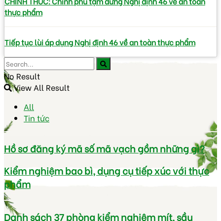
CHÍNH THỨC: Chính phủ tạm dừng Nghị định 46 về an toàn
thực phẩm
Tiếp tục lùi áp dụng Nghị định 46 về an toàn thực phẩm
No Result
View All Result
All
Tin tức
Hồ sơ đăng ký mã số mã vạch gồm những gì?
Kiểm nghiệm bao bì, dụng cụ tiếp xúc với thực
phẩm
Danh sách 37 phòng kiểm nghiệm mít, sầu