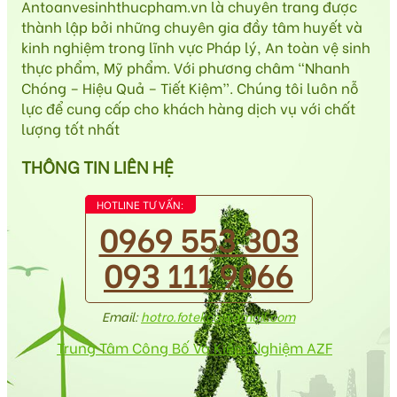
Antoanvesinhthucpham.vn là chuyên trang được
thành lập bởi những chuyên gia đầy tâm huyết và
kinh nghiệm trong lĩnh vực Pháp lý, An toàn vệ sinh
thực phẩm, Mỹ phẩm. Với phương châm “Nhanh
Chóng – Hiệu Quả – Tiết Kiệm”. Chúng tôi luôn nỗ
lực để cung cấp cho khách hàng dịch vụ với chất
lượng tốt nhất
THÔNG TIN LIÊN HỆ
HOTLINE TƯ VẤN:
0969 553 303
093 111 9066
Email:
hotro.fotekco@gmail.com
Trung Tâm Công Bố Và Kiểm Nghiệm AZF