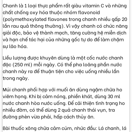
Chanh là 1 loại thực phẩm rất giàu vitamin C và những
chất chống oxy hóa thuộc nhóm flavonoid
(polymethoxylated flavones trong chanh nhiều gấp 20
lần rau quả thông thường). Vì vậy chanh có chức năng
giải độc, bảo vệ thành mạch, tăng cường hệ miễn dịch
và hạn chế tác hại của những gốc tự do để làm chậm
sự lão hóa.
Liều lượng được khuyên dùng là một cốc nước chanh
đặc (250 ml) mỗi ngày. Có thể pha loãng phần nước
chanh này ra để thuận tiện cho việc uống nhiều lần
trong ngày.
Múi chanh phối hợp với muối ăn dùng ngậm chữa ho
viêm họng. Khi bị cảm nóng, phiền khát, dùng 30 ml
nước chanh hòa nước uống. Để cải thiện tình trạng ho
nhiều đờm, có thể dùng 2 quả chanh thái vụn, tra
đường phèn vừa phải, hấp cách thủy ăn.
Bài thuốc xông chữa cảm cúm, nhức đầu: Lá chanh, lá