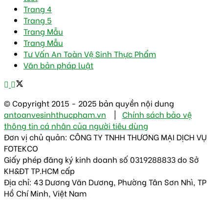
Trang 4
Trang 5
Trang Mẫu
Trang Mẫu
Tư Vấn An Toàn Vệ Sinh Thực Phẩm
Văn bản pháp luật
© Copyright 2015 - 2025 bản quyền nội dung
antoanvesinhthucpham.vn
|
Chính sách bảo vệ
thông tin cá nhân của người tiêu dùng
Đơn vị chủ quản: CÔNG TY TNHH THƯƠNG MẠI DỊCH VỤ
FOTEKCO
Giấy phép đăng ký kinh doanh số 0319288833 do Sở
KH&ĐT TP.HCM cấp
Địa chỉ: 43 Dương Văn Dương, Phường Tân Sơn Nhì, TP
Hồ Chí Minh, Việt Nam