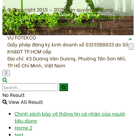
© Copyright 2015 - 2025 bản quyền nội dung
antoanvesinhthucpham.vn
|
Chính sách bảo vệ
thông tin cá nhân của người tiêu dùng
Đơn vị chủ quản: CÔNG TY TNHH THƯƠNG MẠI DỊCH
VỤ FOTEKCO
Giấy phép đăng ký kinh doanh số 0319288833 do Sở
KH&ĐT TP.HCM cấp
Địa chỉ: 43 Dương Văn Dương, Phường Tân Sơn Nhì,
TP Hồ Chí Minh, Việt Nam
No Result
View All Result
Chính sách bảo vệ thông tin cá nhân của người
tiêu dùng
Home 2
test