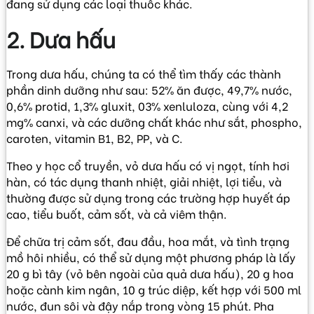
đang sử dụng các loại thuốc khác.
2. Dưa hấu
Trong dưa hấu, chúng ta có thể tìm thấy các thành
phần dinh dưỡng như sau: 52% ăn được, 49,7% nước,
0,6% protid, 1,3% gluxit, 03% xenluloza, cùng với 4,2
mg% canxi, và các dưỡng chất khác như sắt, phospho,
caroten, vitamin B1, B2, PP, và C.
Theo y học cổ truyền, vỏ dưa hấu có vị ngọt, tính hơi
hàn, có tác dụng thanh nhiệt, giải nhiệt, lợi tiểu, và
thường được sử dụng trong các trường hợp huyết áp
cao, tiểu buốt, cảm sốt, và cả viêm thận.
Để chữa trị cảm sốt, đau đầu, hoa mắt, và tình trạng
mồ hôi nhiều, có thể sử dụng một phương pháp là lấy
20 g bì tây (vỏ bên ngoài của quả dưa hấu), 20 g hoa
hoặc cành kim ngân, 10 g trúc diệp, kết hợp với 500 ml
nước, đun sôi và đậy nắp trong vòng 15 phút. Pha