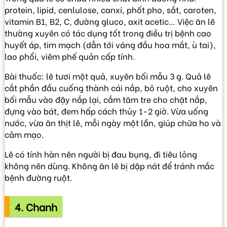
protein, lipid, cenlulose, canxi, phốt pho, sắt, caroten,
vitamin B1, B2, C, đường gluco, axit acetic… Việc ăn lê
thường xuyên có tác dụng tốt trong điều trị bệnh cao
huyết áp, tim mạch (dẫn tới váng đầu hoa mắt, ù tai),
lao phổi, viêm phế quản cấp tính.
Bài thuốc: lê tươi một quả, xuyên bối mẫu 3 g. Quả lê
cắt phần đầu cuống thành cái nắp, bỏ ruột, cho xuyên
bối mẫu vào đậy nắp lại, cắm tăm tre cho chặt nắp,
đựng vào bát, đem hấp cách thủy 1-2 giờ. Vừa uống
nước, vừa ăn thịt lê, mỗi ngày một lần, giúp chữa ho và
cảm mạo.
Lê có tính hàn nên người bị đau bụng, đi tiêu lỏng
không nên dùng. Không ăn lê bị dập nát để tránh mắc
bệnh đường ruột.
4. Chanh