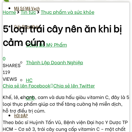
Mã Số Mã Vạch
Home
Tin tức
Thực phẩm và sức khỏe
5 loại trái cây nên ăn khi bị
Giấy Phép Khác
cảm cúm
Công Bố Mỹ Phẩm
0
Thành Lập Doanh Nghiệp
SHARES
119
VIEWS
HC
Chia sẻ lên Facebook
Chia sẻ lên Twitter
Khế, lê, chanh, cam và dưa hấu giàu vitamin C, đây là 5
CFS
loại thực phẩm giúp cơ thể tăng cường hệ miễn dịch,
hỗ trợ điều trị cúm.
HỎI ĐÁP
Theo bác sĩ Huỳnh Tấn Vũ, Bệnh viện Đại học Y Dược TP
HCM – Cơ sở 3, trái cây cung cấp vitamin C – một chất