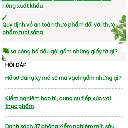
riêng xuất khẩu
Quy định về an toàn thực phẩm đối với thực
phẩm tươi sống
Hồ sơ công bố dầu gội gồm những giấy tờ gì?
HỎI ĐÁP
Hồ sơ đăng ký mã số mã vạch gồm những gì?
Kiểm nghiệm bao bì, dụng cụ tiếp xúc với
thực phẩm
Danh sách 37 phòng kiểm nghiệm mít, sầu