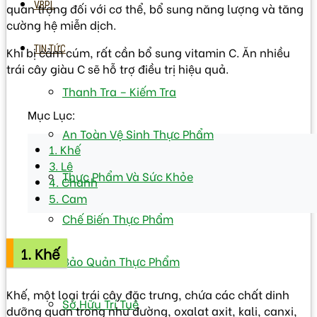
VBPL
quan trọng đối với cơ thể, bổ sung năng lượng và tăng
cường hệ miễn dịch.
TIN TỨC
Khi bị cảm cúm, rất cần bổ sung vitamin C. Ăn nhiều
trái cây giàu C sẽ hỗ trợ điều trị hiệu quả.
Thanh Tra – Kiếm Tra
Mục Lục:
An Toàn Vệ Sinh Thực Phẩm
1. Khế
3. Lê
Thực Phẩm Và Sức Khỏe
4. Chanh
5. Cam
Chế Biến Thực Phẩm
1. Khế
Bảo Quản Thực Phẩm
Khế, một loại trái cây đặc trưng, chứa các chất dinh
Sở Hữu Trí Tuệ
dưỡng quan trọng như đường, oxalat axit, kali, canxi,