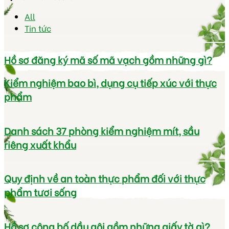
All
Tin tức
Hồ sơ đăng ký mã số mã vạch gồm những gì?
Kiểm nghiệm bao bì, dụng cụ tiếp xúc với thực
phẩm
Danh sách 37 phòng kiểm nghiệm mít, sầu
riêng xuất khẩu
Quy định về an toàn thực phẩm đối với thực
phẩm tươi sống
Hồ sơ công bố dầu gội gồm những giấy tờ gì?