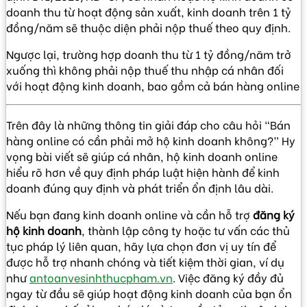
doanh thu từ hoạt động sản xuất, kinh doanh trên 1 tỷ
đồng/năm sẽ thuộc diện phải nộp thuế theo quy định.
Ngược lại, trường hợp doanh thu từ 1 tỷ đồng/năm trở
xuống thì không phải nộp thuế thu nhập cá nhân đối
với hoạt động kinh doanh, bao gồm cả bán hàng online
Trên đây là những thông tin giải đáp cho câu hỏi “Bán
hàng online có cần phải mở hộ kinh doanh không?” Hy
vọng bài viết sẽ giúp cá nhân, hộ kinh doanh online
hiểu rõ hơn về quy định pháp luật hiện hành để kinh
doanh đúng quy định và phát triển ổn định lâu dài.
Nếu bạn đang kinh doanh online và cần hỗ trợ
đăng ký
hộ kinh doanh
, thành lập công ty hoặc tư vấn các thủ
tục pháp lý liên quan, hãy lựa chọn đơn vị uy tín để
được hỗ trợ nhanh chóng và tiết kiệm thời gian, ví dụ
như
antoanvesinhthucpham.vn
. Việc đăng ký đầy đủ
ngay từ đầu sẽ giúp hoạt động kinh doanh của bạn ổn