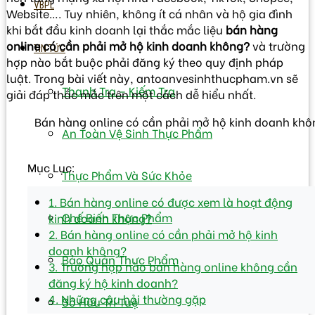
VBPL
Website…. Tuy nhiên, không ít cá nhân và hộ gia đình
khi bắt đầu kinh doanh lại thắc mắc liệu
bán hàng
online có cần phải mở hộ kinh doanh không?
và trường
TIN TỨC
hợp nào bắt buộc phải đăng ký theo quy định pháp
luật. Trong bài viết này, antoanvesinhthucpham.vn sẽ
Thanh Tra – Kiếm Tra
giải đáp thắc mắc trên một cách dễ hiểu nhất.
Bán hàng online có cần phải mở hộ kinh doanh kh
An Toàn Vệ Sinh Thực Phẩm
Mục Lục:
Thực Phẩm Và Sức Khỏe
1. Bán hàng online có được xem là hoạt động
Chế Biến Thực Phẩm
kinh doanh không?
2. Bán hàng online có cần phải mở hộ kinh
doanh không?
Bảo Quản Thực Phẩm
3. Trường hợp nào bán hàng online không cần
đăng ký hộ kinh doanh?
4. Những câu hỏi thường gặp
Sở Hữu Trí Tuệ