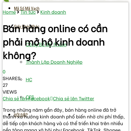
Mã Số Mã Vạch
Home
Tin tức
Kinh doanh
Bán hàng online có cần
Giấy Phép Khác
phải mở hộ kinh doanh
Công Bố Mỹ Phẩm
không?
Thành Lập Doanh Nghiệp
0
SHARES
HC
27
VIEWS
CFS
Chia sẻ lên Facebook
Chia sẻ lên Twitter
Trong những năm gần đây, bán hàng online đã trở
HỎI ĐÁP
thành xu hướng kinh doanh phổ biến nhờ chi phí thấp,
dễ tiếp cận khách hàng và có thể triển khai trên nhiều
nền tảng mạng xã hội như Facebook, TikTok, Shopee,