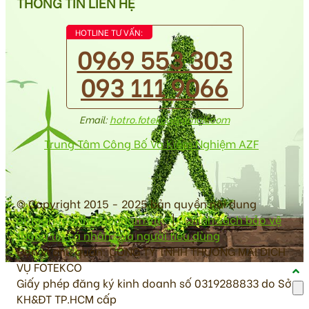
THÔNG TIN LIÊN HỆ
HOTLINE TƯ VẤN:
0969 553 303
093 111 9066
Email:
hotro.fotekco@gmail.com
Trung Tâm Công Bố Và Kiểm Nghiệm AZF
© Copyright 2015 - 2025 bản quyền nội dung
antoanvesinhthucpham.vn
|
Chính sách bảo vệ
thông tin cá nhân của người tiêu dùng
Đơn vị chủ quản: CÔNG TY TNHH THƯƠNG MẠI DỊCH
VỤ FOTEKCO
Giấy phép đăng ký kinh doanh số 0319288833 do Sở
KH&ĐT TP.HCM cấp