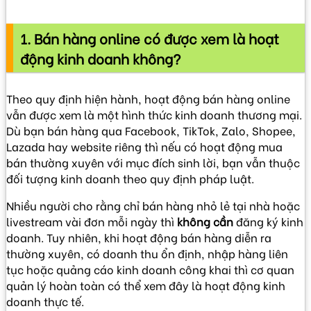
VIDEO
1. Bán hàng online có được xem là hoạt
động kinh doanh không?
Theo quy định hiện hành, hoạt động bán hàng online
vẫn được xem là một hình thức kinh doanh thương mại.
Dù bạn bán hàng qua Facebook, TikTok, Zalo, Shopee,
Lazada hay website riêng thì nếu có hoạt động mua
bán thường xuyên với mục đích sinh lời, bạn vẫn thuộc
đối tượng kinh doanh theo quy định pháp luật.
Nhiều người cho rằng chỉ bán hàng nhỏ lẻ tại nhà hoặc
livestream vài đơn mỗi ngày thì
không cần
đăng ký kinh
doanh. Tuy nhiên, khi hoạt động bán hàng diễn ra
thường xuyên, có doanh thu ổn định, nhập hàng liên
tục hoặc quảng cáo kinh doanh công khai thì cơ quan
quản lý hoàn toàn có thể xem đây là hoạt động kinh
doanh thực tế.