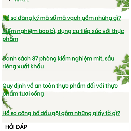
Hồ sơ đăng ký mã số mã vạch gồm những gì?
Kiểm nghiệm bao bì, dụng cụ tiếp xúc với thực
phẩm
Danh sách 37 phòng kiểm nghiệm mít, sầu
riêng xuất khẩu
Quy định về an toàn thực phẩm đối với thực
phẩm tươi sống
Hồ sơ công bố dầu gội gồm những giấy tờ gì?
HỎI ĐÁP