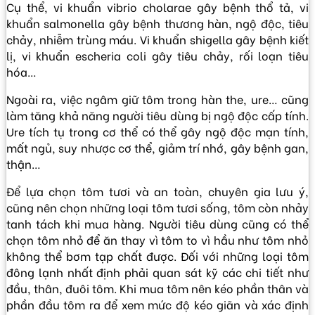
Cụ thể, vi khuẩn vibrio cholarae gây bệnh thổ tả, vi
khuẩn salmonella gây bệnh thương hàn, ngộ độc, tiêu
chảy, nhiễm trùng máu. Vi khuẩn shigella gây bệnh kiết
lị, vi khuẩn escheria coli gây tiêu chảy, rối loạn tiêu
hóa…
Ngoài ra, việc ngâm giữ tôm trong hàn the, ure… cũng
làm tăng khả năng người tiêu dùng bị ngộ độc cấp tính.
Ure tích tụ trong cơ thể có thể gây ngộ độc mạn tính,
mất ngủ, suy nhược cơ thể, giảm trí nhớ, gây bệnh gan,
thận…
Để lựa chọn tôm tươi và an toàn, chuyên gia lưu ý,
cũng nên chọn những loại tôm tươi sống, tôm còn nhảy
tanh tách khi mua hàng. Người tiêu dùng cũng có thể
chọn tôm nhỏ để ăn thay vì tôm to vì hầu như tôm nhỏ
không thể bơm tạp chất được. Đối với những loại tôm
đông lạnh nhất định phải quan sát kỹ các chi tiết như
đầu, thân, đuôi tôm. Khi mua tôm nên kéo phần thân và
phần đầu tôm ra để xem mức độ kéo giãn và xác định