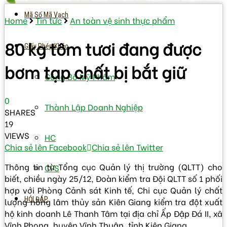
Mã Số Mã Vạch
Home
Tin tức
An toàn vệ sinh thực phẩm
80 kg tôm tươi đang được
Giấy Phép Khác
bơm tạp chất bị bắt giữ
Công Bố Mỹ Phẩm
0
Thành Lập Doanh Nghiệp
SHARES
19
VIEWS
HC
Chia sẻ lên Facebook
Chia sẻ lên Twitter
Thông tin từ Tổng cục Quản lý thị trường (QLTT) cho
CFS
biết, chiều ngày 25/12, Đoàn kiểm tra Đội QLTT số 1 phối
hợp với Phòng Cảnh sát Kinh tế, Chi cục Quản lý chất
HỎI ĐÁP
lượng nông lâm thủy sản Kiên Giang kiểm tra đột xuất
hộ kinh doanh Lê Thanh Tâm tại địa chỉ Ấp Đập Đá II, xã
Vĩnh Phong, huyện Vĩnh Thuận, tỉnh Kiên Giang.