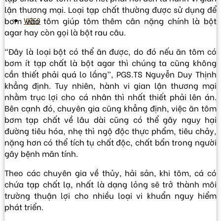
lận thương mại. Loại tạp chất thường được sử dụng để
bơm vào tôm giúp tôm thêm cân nặng chính là bột
VIDEO
agar hay còn gọi là bột rau câu.
“Đây là loại bột có thể ăn được, do đó nếu ăn tôm có
bơm ít tạp chất là bột agar thì chúng ta cũng không
cần thiết phải quá lo lắng”, PGS.TS Nguyễn Duy Thịnh
khẳng định. Tuy nhiên, hành vi gian lận thương mại
nhằm trục lợi cho cá nhân thì nhất thiết phải lên án.
Bên cạnh đó, chuyên gia cũng khẳng định, việc ăn tôm
bơm tạp chất về lâu dài cũng có thể gây nguy hại
đường tiêu hóa, nhẹ thì ngộ độc thực phẩm, tiêu chảy,
nặng hơn có thể tích tụ chất độc, chất bẩn trong người
gây bệnh mãn tính.
Theo các chuyên gia về thủy, hải sản, khi tôm, cá có
chứa tạp chất lạ, nhất là dạng lỏng sẽ trở thành môi
trường thuận lợi cho nhiều loại vi khuẩn nguy hiểm
phát triển.