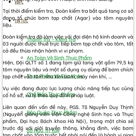
VBPL
Tại thời điểm kiểm tra, Đoàn kiểm tra bắt quả tang cơ sở
đang tổ chức bơm tạp chất (Agar) vào tôm nguyên
TIN TỨC
liệu.
Đoàn kiểm tra đã làm việc với đại diện hộ kinh doanh và
Thanh Tra – Kiếm Tra
03 người được thuê trực tiếp bơm tạp chất vào tôm, tất
cả đều thừa nhận hành vi vi phạm.
An Toàn Vệ Sinh Thực Phẩm
Hiện, Đội QLTT số 1 đang tạm giữ tang vật gồm 79,5 kg
tôm nguyên liệu và một số dụng cụ dùng để bơm chích
Thực Phẩm Và Sức Khỏe
tạp chất vào tôm như kim bơm, máy nén khí, …
Vụ việc đang được lực lượng chức năng tiếp tục củng
Chế Biến Thực Phẩm
cố hồ sơ, xử lý theo quy định pháp luật.
Liên quan đến vấn đề này, PGS. TS Nguyễn Duy Thịnh
Bảo Quản Thực Phẩm
(Nguyên giảng viên Viện Công nghệ Sinh học và Thực
phẩm, Đại học Bách khoa Hà Nội), trong một chia sẻ
trước đó với giới truyền thông, khẳng định, việc bơm
Sở Hữu Trí Tuệ
tạp chất vào tôm trước hết phải nói đến là hành vi gian