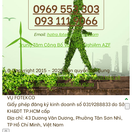
0969 553 303
093 111 9066
Email:
hotro.fotekco@gmail.com
Trung Tâm Công Bố Và Kiểm Nghiệm AZF
© Copyright 2015 - 2025 bản quyền nội dung
antoanvesinhthucpham.vn
|
Chính sách bảo vệ
thông tin cá nhân của người tiêu dùng
Đơn vị chủ quản: CÔNG TY TNHH THƯƠNG MẠI DỊCH
VỤ FOTEKCO
Giấy phép đăng ký kinh doanh số 0319288833 do Sở
KH&ĐT TP.HCM cấp
Địa chỉ: 43 Dương Văn Dương, Phường Tân Sơn Nhì,
TP Hồ Chí Minh, Việt Nam