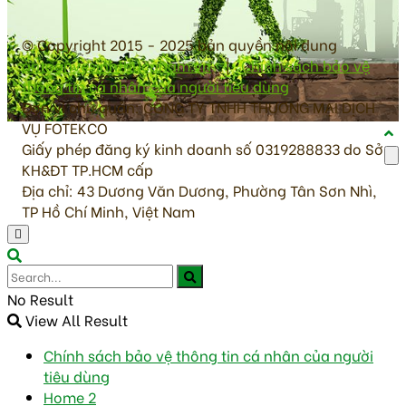
© Copyright 2015 - 2025 bản quyền nội dung
antoanvesinhthucpham.vn
|
Chính sách bảo vệ
thông tin cá nhân của người tiêu dùng
Đơn vị chủ quản: CÔNG TY TNHH THƯƠNG MẠI DỊCH
VỤ FOTEKCO
Giấy phép đăng ký kinh doanh số 0319288833 do Sở
KH&ĐT TP.HCM cấp
Địa chỉ: 43 Dương Văn Dương, Phường Tân Sơn Nhì,
TP Hồ Chí Minh, Việt Nam
No Result
View All Result
Chính sách bảo vệ thông tin cá nhân của người
tiêu dùng
Home 2