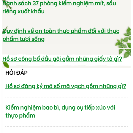
Danh sách 37 phòng kiểm nghiệm mít, sầu
riêng xuất khẩu
Quy định về an toàn thực phẩm đối với thực
phẩm tươi sống
Hồ sơ công bố dầu gội gồm những giấy tờ gì?
HỎI ĐÁP
Hồ sơ đăng ký mã số mã vạch gồm những gì?
Kiểm nghiệm bao bì, dụng cụ tiếp xúc với
thực phẩm