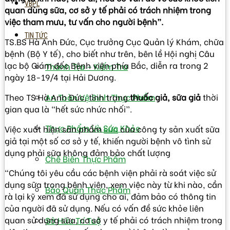
VBPL
quan dùng sữa, cơ sở y tế phải có trách nhiệm trong
việc tham mưu, tư vấn cho người bệnh”.
TIN TỨC
TS.BS Hà Anh Đức, Cục trưởng Cục Quản lý Khám, chữa
bệnh (Bộ Y tế), cho biết như trên, bên lề Hội nghị Câu
lạc bộ Giám đốc Bệnh viện phía Bắc, diễn ra trong 2
Thanh Tra – Kiếm Tra
ngày 18-19/4 tại Hải Dương.
Theo TS Hà Anh Đức, tình trạng
thuốc giả, sữa giả
thời
An Toàn Vệ Sinh Thực Phẩm
gian qua là “hết sức nhức nhối”.
Thực Phẩm Và Sức Khỏe
Việc xuất hiện sản phẩm
sữa
của công ty sản xuất sữa
giả tại một số cơ sở y tế, khiến người bệnh vô tình sử
dụng phải sữa không đảm bảo chất lượng
Chế Biến Thực Phẩm
“Chúng tôi yêu cầu các bệnh viện phải rà soát việc sử
dụng sữa trong bệnh viện, xem việc này từ khi nào, cần
Bảo Quản Thực Phẩm
rà lại kỹ xem đã sử dụng cho ai, đảm bảo có thông tin
của người đã sử dụng. Nếu có vấn đề sức khỏe liên
quan sử dụng sữa, cơ sở y tế phải có trách nhiệm trong
Sở Hữu Trí Tuệ