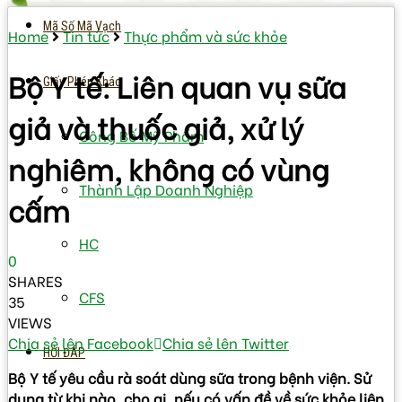
Mã Số Mã Vạch
Home
Tin tức
Thực phẩm và sức khỏe
Bộ Y tế: Liên quan vụ sữa
Giấy Phép Khác
giả và thuốc giả, xử lý
Công Bố Mỹ Phẩm
nghiêm, không có vùng
Thành Lập Doanh Nghiệp
cấm
HC
0
SHARES
CFS
35
VIEWS
Chia sẻ lên Facebook
Chia sẻ lên Twitter
HỎI ĐÁP
Bộ Y tế yêu cầu rà soát dùng sữa trong bệnh viện. Sử
dụng từ khi nào, cho ai, nếu có vấn đề về sức khỏe liên