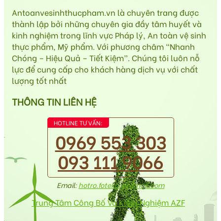
Antoanvesinhthucpham.vn là chuyên trang được
thành lập bởi những chuyên gia đầy tâm huyết và
kinh nghiệm trong lĩnh vực Pháp lý, An toàn vệ sinh
thực phẩm, Mỹ phẩm. Với phương châm “Nhanh
Chóng – Hiệu Quả – Tiết Kiệm”. Chúng tôi luôn nỗ
lực để cung cấp cho khách hàng dịch vụ với chất
lượng tốt nhất
THÔNG TIN LIÊN HỆ
HOTLINE TƯ VẤN:
0969 553 303
093 111 9066
Email:
hotro.fotekco@gmail.com
Trung Tâm Công Bố Và Kiểm Nghiệm AZF