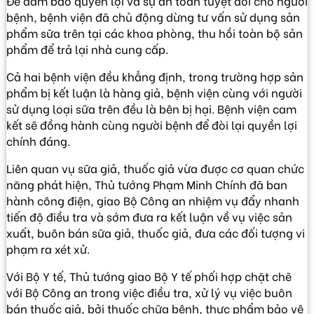
Để đảm bảo quyền lợi và sự an toàn tuyệt đối cho người
bệnh, bệnh viện đã chủ động dừng tư vấn sử dụng sản
phẩm sữa trên tại các khoa phòng, thu hồi toàn bộ sản
phẩm để trả lại nhà cung cấp.
Cả hai bệnh viện đều khẳng định, trong trường hợp sản
phẩm bị kết luận là hàng giả, bệnh viện cùng với người
sử dụng loại sữa trên đều là bên bị hại. Bệnh viện cam
kết sẽ đồng hành cùng người bệnh để đòi lại quyền lợi
chính đáng.
Liên quan vụ sữa giả, thuốc giả vừa được cơ quan chức
năng phát hiện, Thủ tướng Phạm Minh Chính đã ban
hành công điện, giao Bộ Công an nhiệm vụ đẩy nhanh
tiến độ điều tra và sớm đưa ra kết luận về vụ việc sản
xuất, buôn bán sữa giả, thuốc giả, đưa các đối tượng vi
phạm ra xét xử.
Với Bộ Y tế, Thủ tướng giao Bộ Y tế phối hợp chặt chẽ
với Bộ Công an trong việc điều tra, xử lý vụ việc buôn
bán thuốc giả, bởi thuốc chữa bệnh, thực phẩm bảo vệ