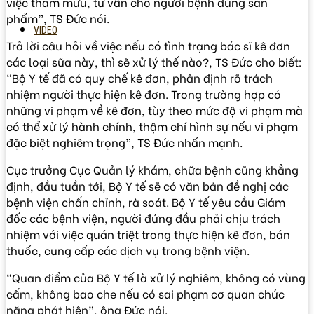
việc tham mưu, tư vấn cho người bệnh dùng sản
phẩm”, TS Đức nói.
VIDEO
Trả lời câu hỏi về việc nếu có tình trạng bác sĩ kê đơn
các loại sữa này, thì sẽ xử lý thế nào?, TS Đức cho biết:
“Bộ Y tế đã có quy chế kê đơn, phân định rõ trách
nhiệm người thực hiện kê đơn. Trong trường hợp có
những vi phạm về kê đơn, tùy theo mức độ vi phạm mà
có thể xử lý hành chính, thậm chí hình sự nếu vi phạm
đặc biệt nghiêm trọng”, TS Đức nhấn mạnh.
Cục trưởng Cục Quản lý khám, chữa bệnh cũng khẳng
định, đầu tuần tới, Bộ Y tế sẽ có văn bản đề nghị các
bệnh viện chấn chỉnh, rà soát. Bộ Y tế yêu cầu Giám
đốc các bệnh viện, người đứng đầu phải chịu trách
nhiệm với việc quán triệt trong thực hiện kê đơn, bán
thuốc, cung cấp các dịch vụ trong bệnh viện.
“Quan điểm của Bộ Y tế là xử lý nghiêm, không có vùng
cấm, không bao che nếu có sai phạm cơ quan chức
năng phát hiện”, ông Đức nói.