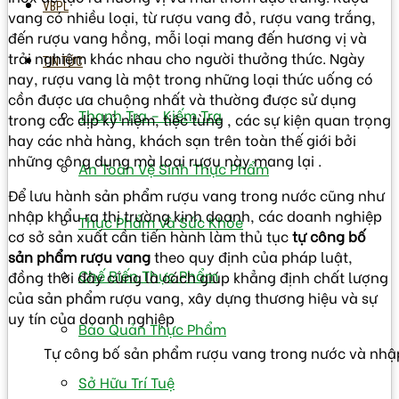
VBPL
vang có nhiều loại, từ rượu vang đỏ, rượu vang trắng,
đến rượu vang hồng, mỗi loại mang đến hương vị và
trải nghiệm khác nhau cho người thưởng thức. Ngày
TIN TỨC
nay, rượu vang là một trong những loại thức uống có
cồn được ưa chuộng nhất và thường được sử dụng
Thanh Tra – Kiếm Tra
trong các dịp kỷ niệm, tiệc tùng , các sự kiện quan trọng
hay các nhà hàng, khách sạn trên toàn thế giới bởi
những công dụng mà loại rượu này mang lại .
An Toàn Vệ Sinh Thực Phẩm
Để lưu hành sản phẩm rượu vang trong nước cũng như
nhập khẩu ra thị trường kinh doanh, các doanh nghiệp
Thực Phẩm Và Sức Khỏe
cơ sở sản xuất cần tiến hành làm thủ tục
tự công bố
sản phẩm rượu vang
theo quy định của pháp luật,
Chế Biến Thực Phẩm
đồng thời đây cũng là cách giúp khẳng định chất lượng
của sản phẩm rượu vang, xây dựng thương hiệu và sự
uy tín của doanh nghiệp
Bảo Quản Thực Phẩm
Tự công bố sản phẩm rượu vang trong nước và nhậ
Sở Hữu Trí Tuệ