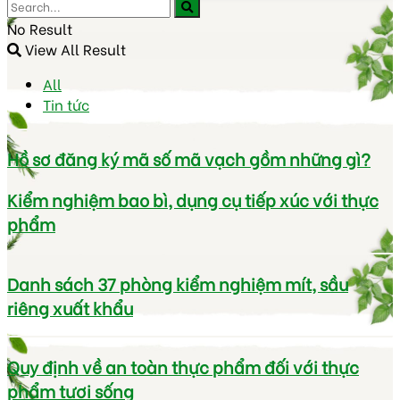
No Result
View All Result
All
Tin tức
Hồ sơ đăng ký mã số mã vạch gồm những gì?
Kiểm nghiệm bao bì, dụng cụ tiếp xúc với thực
phẩm
Danh sách 37 phòng kiểm nghiệm mít, sầu
riêng xuất khẩu
Quy định về an toàn thực phẩm đối với thực
phẩm tươi sống