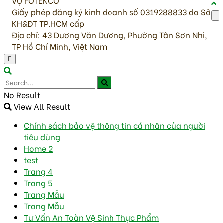
VỤ FOTEKCO
Giấy phép đăng ký kinh doanh số 0319288833 do Sở
KH&ĐT TP.HCM cấp
Địa chỉ: 43 Dương Văn Dương, Phường Tân Sơn Nhì,
TP Hồ Chí Minh, Việt Nam
No Result
View All Result
Chính sách bảo vệ thông tin cá nhân của người
tiêu dùng
Home 2
test
Trang 4
Trang 5
Trang Mẫu
Trang Mẫu
Tư Vấn An Toàn Vệ Sinh Thực Phẩm