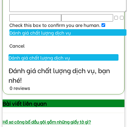
Check this box to confirm you are human.
Cancel
0 reviews
Bài viết
liên quan
Hồ sơ công bố dầu gội gồm những giấy tờ gì?