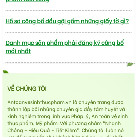
Hồ sơ công bố dầu gội gồm những giấy tờ gì?
Danh mục sản phẩm phải đăng ký công bố
mới nhất
VỀ CHÚNG TÔI
Antoanvesinhthucpham.vn là chuyên trang được
thành lập bởi những chuyên gia đầy tâm huyết và
kinh nghiệm trong lĩnh vực Pháp lý, An toàn vệ sinh
thực phẩm, Mỹ phẩm. Với phương châm “Nhanh
Chóng – Hiệu Quả – Tiết Kiệm”. Chúng tôi luôn nỗ
lực để cung cấp cho khách hàng dịch vụ với chất