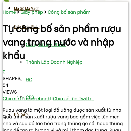
Mã Số Mã Vạch
Home
Giấy phép
Công bố sản phẩm
Tự công bố sản phẩm rượu
Giấy Phép Khác
vang trong nước và nhập
Công Bố Mỹ Phẩm
khẩu
Thành Lập Doanh Nghiệp
0
SHARES
HC
54
VIEWS
CFS
Chia sẻ lên Facebook
Chia sẻ lên Twitter
Rượu vang là một loại đồ uống được sản xuất từ nho.
HỎI ĐÁP
Quá trình sản xuất rượu vang bao gồm việc lên men
nho và sau đó lão hóa trong thùng gỗ sồi hoặc thùng
inox để tạo ra hương vị và mùi thơm đặc trưng. Rượu