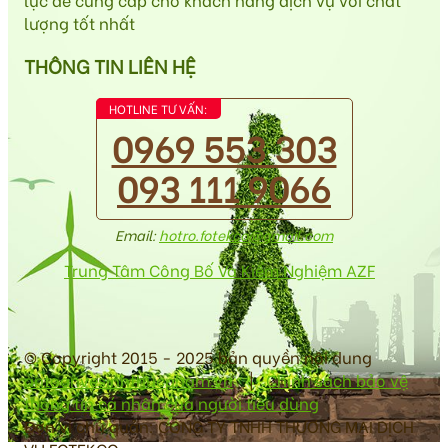
lượng tốt nhất
THÔNG TIN LIÊN HỆ
HOTLINE TƯ VẤN:
0969 553 303
093 111 9066
Email:
hotro.fotekco@gmail.com
Trung Tâm Công Bố Và Kiểm Nghiệm AZF
© Copyright 2015 - 2025 bản quyền nội dung
antoanvesinhthucpham.vn
|
Chính sách bảo vệ
thông tin cá nhân của người tiêu dùng
Đơn vị chủ quản: CÔNG TY TNHH THƯƠNG MẠI DỊCH