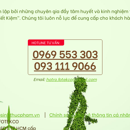
ập bởi những chuyên gia đầy tâm huyết và kinh nghiệm tr
 Kiệm”. Chúng tôi luôn nỗ lực để cung cấp cho khách hàn
HOTLINE TƯ VẤN:
0969 553 303
093 111 9066
Email:
hotro.fotekco@gmail.com
esinhthucpham.vn
|
Chính sách bảo vệ thông tin cá nhâ
 FOTEKCO
H&ĐT TP.HCM cấp