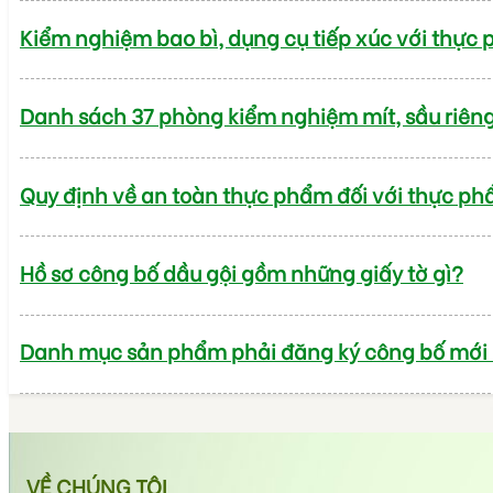
Kiểm nghiệm bao bì, dụng cụ tiếp xúc với thực
Danh sách 37 phòng kiểm nghiệm mít, sầu riên
Quy định về an toàn thực phẩm đối với thực ph
Hồ sơ công bố dầu gội gồm những giấy tờ gì?
Danh mục sản phẩm phải đăng ký công bố mới
VỀ CHÚNG TÔI