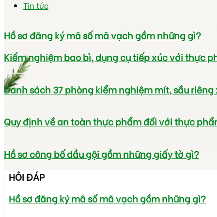
Tin tức
Hồ sơ đăng ký mã số mã vạch gồm những gì?
Kiểm nghiệm bao bì, dụng cụ tiếp xúc với thực 
Danh sách 37 phòng kiểm nghiệm mít, sầu riêng
Quy định về an toàn thực phẩm đối với thực phẩ
Hồ sơ công bố dầu gội gồm những giấy tờ gì?
HỎI ĐÁP
Hồ sơ đăng ký mã số mã vạch gồm những gì?