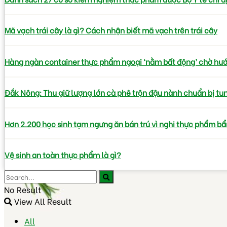
Mã vạch trái cây là gì? Cách nhận biết mã vạch trên trái cây
Hàng ngàn container thực phẩm ngoại ‘nằm bất động’ chờ hư
Đắk Nông: Thu giữ lượng lớn cà phê trộn đậu nành chuẩn bị tung
Hơn 2.200 học sinh tạm ngưng ăn bán trú vì nghi thực phẩm bẩ
Vệ sinh an toàn thực phẩm là gì?
No Result
View All Result
All