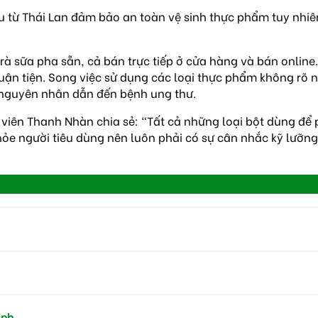
u từ Thái Lan đảm bảo an toàn vệ sinh thực phẩm tuy nhiên 
à sữa pha sẵn, cả bán trực tiếp ở cửa hàng và bán online.
uận tiện. Song việc sử dụng các loại thực phẩm không rõ n
h nguyên nhân dẫn đến bệnh ung thư.
viên Thanh Nhàn chia sẻ: “Tất cả những loại bột dùng để 
hỏe người tiêu dùng nên luôn phải có sự cân nhắc kỹ lưỡng
ịnh