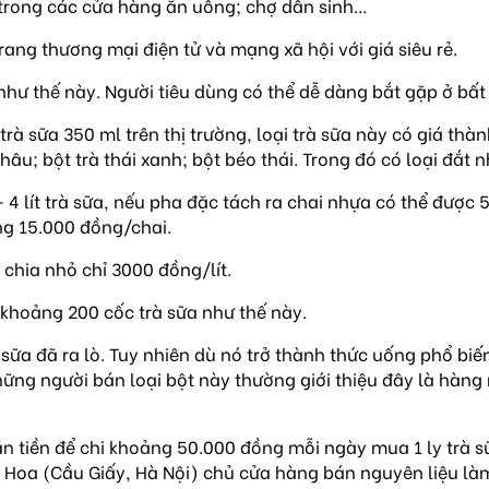
i trong các cửa hàng ăn uống; chợ dân sinh…
rang thương mại điện tử và mạng xã hội với giá siêu rẻ.
như thế này. Người tiêu dùng có thể dễ dàng bắt gặp ở bấ
 sữa 350 ml trên thị trường, loại trà sữa này có giá thành
âu; bột trà thái xanh; bột béo thái. Trong đó có loại đắt 
 4 lít trà sữa, nếu pha đặc tách ra chai nhựa có thể được 
ng 15.000 đồng/chai.
 chia nhỏ chỉ 3000 đồng/lít.
 khoảng 200 cốc trà sữa như thế này.
sữa đã ra lò. Tuy nhiên dù nó trở thành thức uống phổ biến
g người bán loại bột này thường giới thiệu đây là hàng nh
 tiền để chi khoảng 50.000 đồng mỗi ngày mua 1 ly trà sữa
ch Hoa (Cầu Giấy, Hà Nội) chủ cửa hàng bán nguyên liệu làm