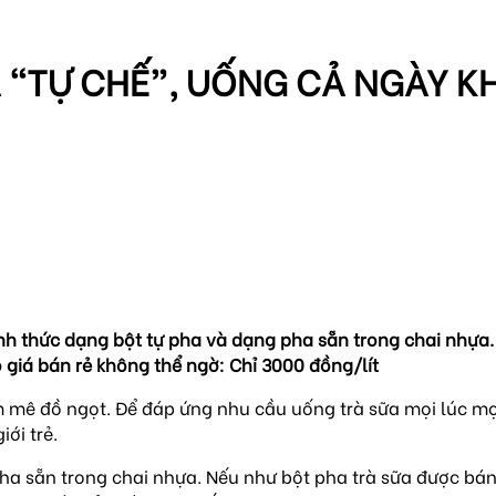
ỮA “TỰ CHẾ”, UỐNG CẢ NGÀY 
nh thức dạng bột tự pha và dạng pha sẵn trong chai nhựa.
 giá bán rẻ không thể ngờ: Chỉ 3000 đồng/lít
m mê đồ ngọt. Để đáp ứng nhu cầu uống trà sữa mọi lúc mọi 
ới trẻ.
 pha sẵn trong chai nhựa. Nếu như bột pha trà sữa được bá