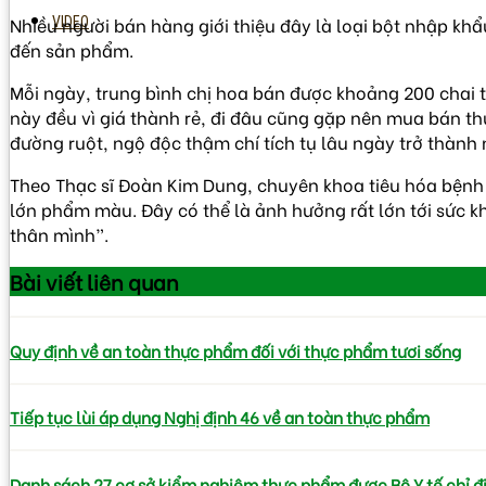
Nhiều người bán hàng giới thiệu đây là loại bột nhập khẩ
VIDEO
đến sản phẩm.
Mỗi ngày, trung bình chị hoa bán được khoảng 200 chai tr
này đều vì giá thành rẻ, đi đâu cũng gặp nên mua bán th
đường ruột, ngộ độc thậm chí tích tụ lâu ngày trở thàn
Theo Thạc sĩ Đoàn Kim Dung, chuyên khoa tiêu hóa bệnh 
lớn phẩm màu. Đây có thể là ảnh hưởng rất lớn tới sức k
thân mình”.
Bài viết
liên quan
Quy định về an toàn thực phẩm đối với thực phẩm tươi sống
Tiếp tục lùi áp dụng Nghị định 46 về an toàn thực phẩm
Danh sách 27 cơ sở kiểm nghiệm thực phẩm được Bộ Y tế chỉ đ