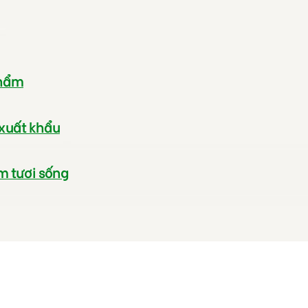
phẩm
 xuất khẩu
m tươi sống