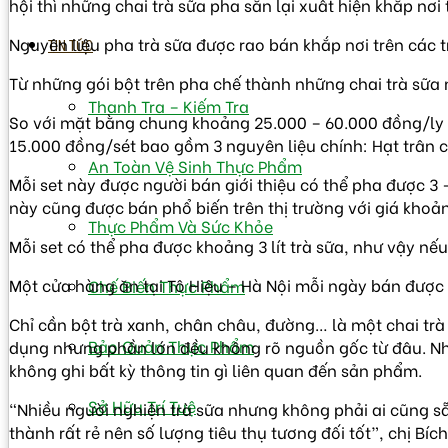
hội thì những chai trà sữa pha sẵn lại xuất hiện khắp nơ
Nguyên liệu pha trà sữa được rao bán khắp nơi trên các t
TIN TỨC
Từ những gói bột trên pha chế thành những chai trà sữa 
Thanh Tra – Kiếm Tra
So với mặt bằng chung khoảng 25.000 – 60.000 đồng/ly trà
15.000 đồng/sét bao gồm 3 nguyên liệu chính: Hạt trân ch
An Toàn Vệ Sinh Thực Phẩm
Mỗi set này được người bán giới thiệu có thể pha được 3 –
này cũng được bán phổ biến trên thị trường với giá khoả
Thực Phẩm Và Sức Khỏe
Mỗi set có thể pha được khoảng 3 lít trà sữa, như vậy nếu
Một cửa hàng ăn tại Tô Hiệu – Hà Nội mỗi ngày bán được
Chế Biến Thực Phẩm
Chỉ cần bột trà xanh, chân châu, đường… là một chai trà 
Bảo Quản Thực Phẩm
dụng nhưng phần lớn đều không rõ nguồn gốc từ đâu. Nhữn
không ghi bất kỳ thông tin gì liên quan đến sản phẩm.
Sở Hữu Trí Tuệ
“Nhiều người nghiện trà sữa nhưng không phải ai cũng sẵn
thành rất rẻ nên số lượng tiêu thụ tương đối tốt”, chị Bí