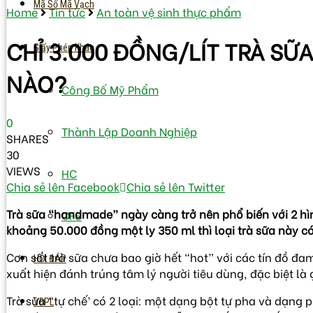
Mã Số Mã Vạch
Home
Tin tức
An toàn vệ sinh thực phẩm
CHỈ 3.000 ĐỒNG/LÍT TRÀ S
Giấy Phép Khác
NÀO?
Công Bố Mỹ Phẩm
0
Thành Lập Doanh Nghiệp
SHARES
30
VIEWS
HC
Chia sẻ lên Facebook
Chia sẻ lên Twitter
Trà sữa “handmade” ngày càng trở nên phổ biến với 2 hì
CFS
khoảng 50.000 đồng một ly 350 ml thì loại trà sữa này có
Cơn sốt trà sữa chưa bao giờ hết “hot” với các tín đồ đa
HỎI ĐÁP
xuất hiện đánh trúng tâm lý người tiêu dùng, đặc biệt là gi
Trà sữa “tự chế’ có 2 loại: một dạng bột tự pha và dạng
VBPL