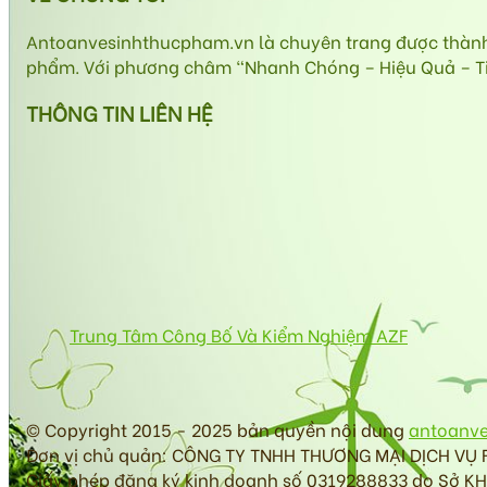
Antoanvesinhthucpham.vn là chuyên trang được thành l
phẩm. Với phương châm “Nhanh Chóng – Hiệu Quả – Tiết
THÔNG TIN LIÊN HỆ
Trung Tâm Công Bố Và Kiểm Nghiệm AZF
© Copyright 2015 - 2025 bản quyền nội dung
antoanv
Đơn vị chủ quản: CÔNG TY TNHH THƯƠNG MẠI DỊCH VỤ
Giấy phép đăng ký kinh doanh số 0319288833 do Sở K