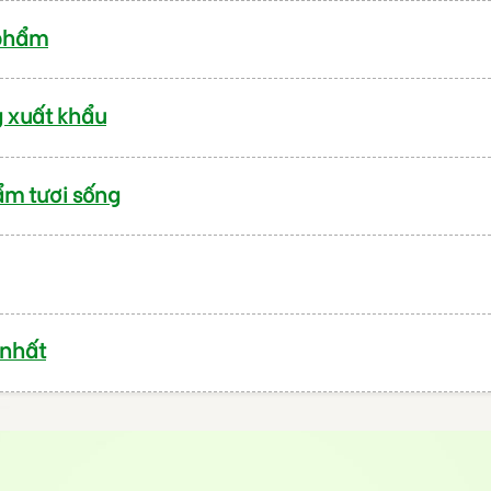
 phẩm
g xuất khẩu
ẩm tươi sống
 nhất