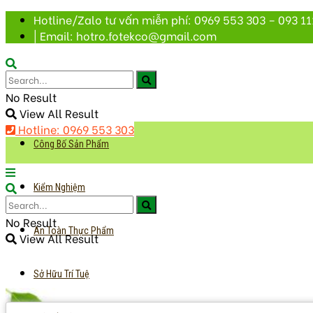
Hotline/Zalo tư vấn miễn phí: 0969 553 303 – 093 11
| Email: hotro.fotekco@gmail.com
No Result
View All Result
Hotline: 0969 553 303
Công Bố Sản Phẩm
Kiểm Nghiệm
No Result
An Toàn Thực Phẩm
View All Result
Sở Hữu Trí Tuệ