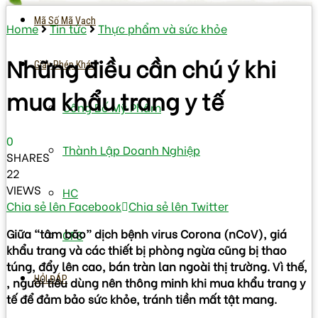
Mã Số Mã Vạch
Home
Tin tức
Thực phẩm và sức khỏe
Những điều cần chú ý khi
Giấy Phép Khác
mua khẩu trang y tế
Công Bố Mỹ Phẩm
0
Thành Lập Doanh Nghiệp
SHARES
22
VIEWS
HC
Chia sẻ lên Facebook
Chia sẻ lên Twitter
Giữa “tâm bão” dịch bệnh virus Corona (nCoV), giá
CFS
khẩu trang và các thiết bị phòng ngừa cũng bị thao
túng, đẩy lên cao, bán tràn lan ngoài thị trường. Vì thế,
HỎI ĐÁP
, người tiêu dùng nên thông minh khi mua khẩu trang y
tế để đảm bảo sức khỏe, tránh tiền mất tật mang.