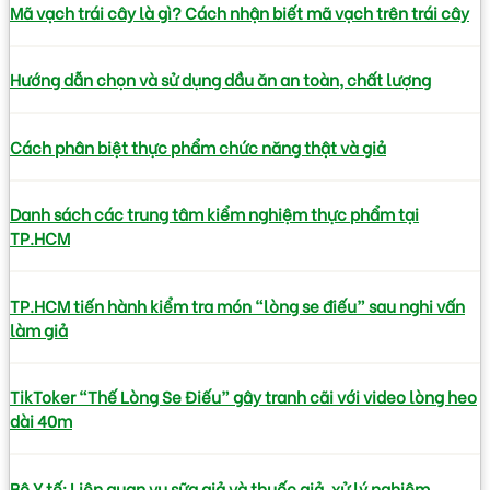
Mã vạch trái cây là gì? Cách nhận biết mã vạch trên trái cây
Hướng dẫn chọn và sử dụng dầu ăn an toàn, chất lượng
Cách phân biệt thực phẩm chức năng thật và giả
Danh sách các trung tâm kiểm nghiệm thực phẩm tại
TP.HCM
TP.HCM tiến hành kiểm tra món “lòng se điếu” sau nghi vấn
làm giả
TikToker “Thế Lòng Se Điếu” gây tranh cãi với video lòng heo
dài 40m
Bộ Y tế: Liên quan vụ sữa giả và thuốc giả, xử lý nghiêm,