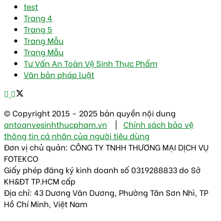
test
Trang 4
Trang 5
Trang Mẫu
Trang Mẫu
Tư Vấn An Toàn Vệ Sinh Thực Phẩm
Văn bản pháp luật
© Copyright 2015 - 2025 bản quyền nội dung
antoanvesinhthucpham.vn
|
Chính sách bảo vệ
thông tin cá nhân của người tiêu dùng
Đơn vị chủ quản: CÔNG TY TNHH THƯƠNG MẠI DỊCH VỤ
FOTEKCO
Giấy phép đăng ký kinh doanh số 0319288833 do Sở
KH&ĐT TP.HCM cấp
Địa chỉ: 43 Dương Văn Dương, Phường Tân Sơn Nhì, TP
Hồ Chí Minh, Việt Nam