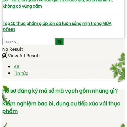
không có vùng cấm
Top 10 thực phẩm giúp làn da luôn sáng mịn trong MÙA
ĐÔNG
No Result
View All Result
All
Tin tức
Hồ sơ đăng ký mã số mã vạch gồm những gì?
Kiểm nghiệm bao bì, dụng cụ tiếp xúc với thực
phẩm