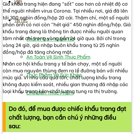
VBPL
Giá khẩu trang hiện đang “sốt” cao hơn cả nhiệt độ cơ
thể người nhiễm virus Corona. Tại nhiều nơi, giá đã lên
tới 300 nghìn đồng/hộp 20 cái. Thậm chí, một số người
TIN TỨC
phản ánh có nơi còn “hét giá” 450 nghìn đồng/hộp. Giá
khẩu trang đang là thông tin được nhiều người quan
tâm nhất chỉ trong vòng gần 24 giờ qua. Bởi chỉ trong
Thanh Tra – Kiếm Tra
vòng 24 giờ, giá nhập buôn khẩu trang từ 25 nghìn
đồng/hộp đã tăng chóng mặt.
An Toàn Vệ Sinh Thực Phẩm
Nhân cơ hội khẩu trang y tế bán chạy, một số người
còn mua nguyên thùng đem ra lề đường bán với nhiều
Thực Phẩm Và Sức Khỏe
mức giá. Vì nhu cầu quá lớn, chất lượng khẩu trang
không được kiểm soát, nhiều gian thương đã nhập các
loại khẩu trang kém chất lượng tung ra thị trường.
Chế Biến Thực Phẩm
Do đó, để mua được chiếc khẩu trang đạt
Bảo Quản Thực Phẩm
chất lượng, bạn cần chú ý những điều
sau:
Sở Hữu Trí Tuệ