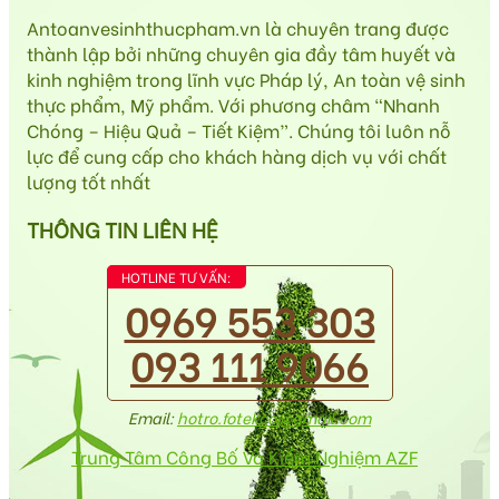
Antoanvesinhthucpham.vn là chuyên trang được
thành lập bởi những chuyên gia đầy tâm huyết và
kinh nghiệm trong lĩnh vực Pháp lý, An toàn vệ sinh
thực phẩm, Mỹ phẩm. Với phương châm “Nhanh
Chóng – Hiệu Quả – Tiết Kiệm”. Chúng tôi luôn nỗ
lực để cung cấp cho khách hàng dịch vụ với chất
lượng tốt nhất
THÔNG TIN LIÊN HỆ
HOTLINE TƯ VẤN:
0969 553 303
093 111 9066
Email:
hotro.fotekco@gmail.com
Trung Tâm Công Bố Và Kiểm Nghiệm AZF