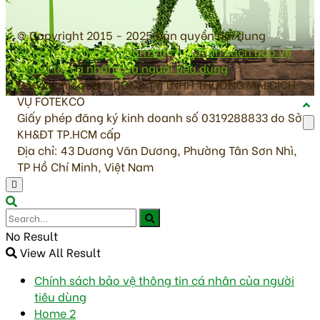
© Copyright 2015 - 2025 bản quyền nội dung
antoanvesinhthucpham.vn
|
Chính sách bảo vệ
thông tin cá nhân của người tiêu dùng
Đơn vị chủ quản: CÔNG TY TNHH THƯƠNG MẠI DỊCH
VỤ FOTEKCO
Giấy phép đăng ký kinh doanh số 0319288833 do Sở
KH&ĐT TP.HCM cấp
Địa chỉ: 43 Dương Văn Dương, Phường Tân Sơn Nhì,
TP Hồ Chí Minh, Việt Nam
No Result
View All Result
Chính sách bảo vệ thông tin cá nhân của người
tiêu dùng
Home 2