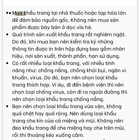
Mua khẩu trang tại nhà thuốc hoặc tạp hóa lớn
VIDEO
để đảm bảo nguồn gốc. Không nên mua sản
phẩm được bày bán ở dọc vỉa hè.
Quá trình sản xuất khẩu trang rất nghiêm ngặt.
Do đó, khi mua bạn nên kiểm tra kỹ những
thông tin được in trên hộp đựng bao gồm nhãn
hiệu, nơi sản xuất, thành phần, hạn sử dụng.
Có rất nhiều loại khẩu trang, với nhiều tính
năng như: chống nắng, chống khói bụi, ngăn vi
khuẩn, virus. Do đó, bạn nên chọn loại khẩu
trang thích hợp. Ví dụ, đi đến bệnh viện thì nên
chọn loại chống virus, còn đi ra ngoài đường thì
nên chọn loại khẩu trang chống nắng.
Bạn nên chọn loại khẩu trang vừa vặn, không
quá chật hay quá rộng. Nên dùng loại khẩu
trang che kín của cả miệng và mũi. Không nên
đeo khẩu trang để che miệng hay che trên mũi,
rồi thi thoảng kéo xuống cằm.