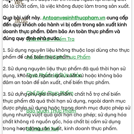
VBPL
đó là chất cấm, là việc không được làm trong sản xuất.
Qua bài viết này.
Antoanvesinhthucpham.vn
cung cấp
TIN TỨC
đến quý khách các hành vi bị cấm trong sản xuất kinh
doanh thực phẩm. Đảm bảo An toàn thực phẩm và
đúng quy định nhà nước.
Thanh Tra – Kiếm Tra
1. Sử dụng nguyên liệu không thuộc loại dùng cho thực
phẩm để chế biến thực phẩm.
An Toàn Vệ Sinh Thực Phẩm
2. Sử dụng nguyên liệu thực phẩm đã quá thời hạn sử
Thực Phẩm Và Sức Khỏe
dụng, không rõ nguồn gốc, xuất xứ hoặc không bảo
đảm an toàn để sản xuất, chế biến thực phẩm.
Chế Biến Thực Phẩm
3. Sử dụng phụ gia thực phẩm, chất hỗ trợ chế biến
thực phẩm đã quá thời hạn sử dụng, ngoài danh mục
được phép sử dụng hoặc trong danh mục được phép sử
Bảo Quản Thực Phẩm
dụng nhưng vượt quá giới hạn cho phép; sử dụng hóa
chất không rõ nguồn gốc, hóa chất bị cấm sử dụng
trong hoạt động sản xuất, kinh doanh thực phẩm.
Sở Hữu Trí Tuệ