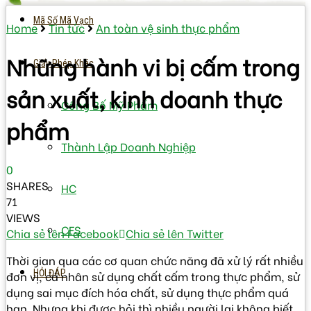
Mã Số Mã Vạch
Home
Tin tức
An toàn vệ sinh thực phẩm
Những hành vi bị cấm trong
Giấy Phép Khác
sản xuất, kinh doanh thực
Công Bố Mỹ Phẩm
phẩm
Thành Lập Doanh Nghiệp
0
SHARES
HC
71
VIEWS
CFS
Chia sẻ lên Facebook
Chia sẻ lên Twitter
Thời gian qua các cơ quan chức năng đã xử lý rất nhiều
HỎI ĐÁP
đơn vị, cá nhân sử dụng chất cấm trong thực phẩm, sử
dụng sai mục đích hóa chất, sử dụng thực phẩm quá
hạn. Nhưng khi được hỏi thì nhiều người lại không biết