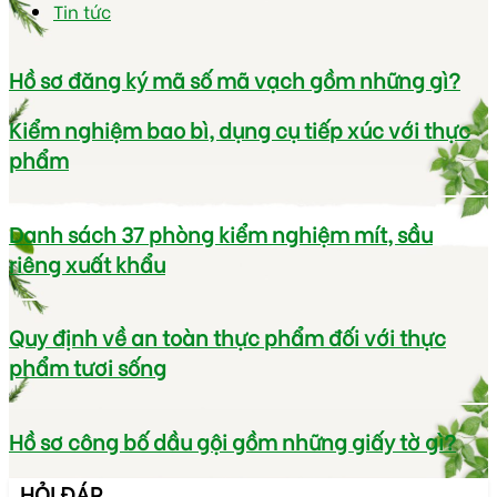
Tin tức
Hồ sơ đăng ký mã số mã vạch gồm những gì?
Kiểm nghiệm bao bì, dụng cụ tiếp xúc với thực
phẩm
Danh sách 37 phòng kiểm nghiệm mít, sầu
riêng xuất khẩu
Quy định về an toàn thực phẩm đối với thực
phẩm tươi sống
Hồ sơ công bố dầu gội gồm những giấy tờ gì?
HỎI ĐÁP