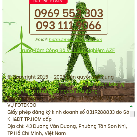
HOTLINE TƯ VẤN:
0969 553 303
093 111 9066
Email:
hotro.fotekco@gmail.com
Trung Tâm Công Bố Và Kiểm Nghiệm AZF
© Copyright 2015 - 2025 bản quyền nội dung
antoanvesinhthucpham.vn
|
Chính sách bảo vệ
thông tin cá nhân của người tiêu dùng
Đơn vị chủ quản: CÔNG TY TNHH THƯƠNG MẠI DỊCH
VỤ FOTEKCO
Giấy phép đăng ký kinh doanh số 0319288833 do Sở
KH&ĐT TP.HCM cấp
Địa chỉ: 43 Dương Văn Dương, Phường Tân Sơn Nhì,
TP Hồ Chí Minh, Việt Nam