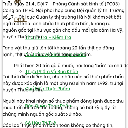
VBPL
Trưa ngày 21.4, Đội 7 – Phòng Cảnh sát kinh tế (PC03) –
Công an TP Hà Nội phối hợp cùng Đội quản lý thị trường
số 17 – Chi cục Quản lý thị trường Hà Nội khám xét bất
TIN TỨC
ngờ một kho lạnh chứa thực phẩm bẩn, không rõ
nguồn gốc tại khu vực gần chợ đầu mối gia cầm Hà Vỹ,
huyện Thường Tín.
Thanh Tra – Kiếm Tra
Tang vật thu giữ lên tới khoảng 20 tấn thịt gà đông
lạnh, thịt gà ủ muối và nội tạng gia cầm.
An Toàn Vệ Sinh Thực Phẩm
Phát hiện 20 tấn gà ủ muối, nội tạng ‘bẩn’ tại chợ 
Thực Phẩm Và Sức Khỏe
Tại thời điểm kiểm tra, chủ nhân của số thực phẩm bẩn
này được xác định là một phụ nữ sinh năm 1992, trú tại
Chế Biến Thực Phẩm
huyện Thường Tín.
Người này khai nhận số thực phẩm đông lạnh được thu
Bảo Quản Thực Phẩm
mua trôi nổi trên thị trường, không có bất kỳ giấy tờ
chứng minh nguồn gốc xuất xứ nào.
Sở Hữu Trí Tuệ
Các loại thực phẩm hoàn toàn không có thông tin,