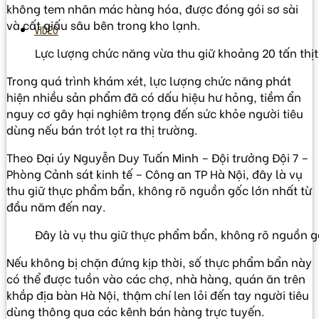
không tem nhãn mác hàng hóa, được đóng gói sơ sài
và cất giấu sâu bên trong kho lạnh.
VIDEO
Lực lượng chức năng vừa thu giữ khoảng 20 tấn thịt
Trong quá trình khám xét, lực lượng chức năng phát
hiện nhiều sản phẩm đã có dấu hiệu hư hỏng, tiềm ẩn
nguy cơ gây hại nghiêm trọng đến sức khỏe người tiêu
dùng nếu bán trót lọt ra thị trường.
Theo Đại úy Nguyễn Duy Tuấn Minh – Đội trưởng Đội 7 –
Phòng Cảnh sát kinh tế – Công an TP Hà Nội, đây là vụ
thu giữ thực phẩm bẩn, không rõ nguồn gốc lớn nhất từ
đầu năm đến nay.
Đây là vụ thu giữ thực phẩm bẩn, không rõ nguồn g
Nếu không bị chặn đứng kịp thời, số thực phẩm bẩn này
có thể được tuồn vào các chợ, nhà hàng, quán ăn trên
khắp địa bàn Hà Nội, thậm chí len lỏi đến tay người tiêu
dùng thông qua các kênh bán hàng trực tuyến.