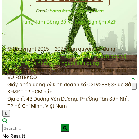
Email:
hotro.fotekco@gmail.com
Trung Tâm Công Bố Và Kiểm Nghiệm AZF
© Copyright 2015 - 2025 bản quyền nội dung
antoanvesinhthucpham.vn
|
Chính sách bảo vệ
thông tin cá nhân của người tiêu dùng
Đơn vị chủ quản: CÔNG TY TNHH THƯƠNG MẠI DỊCH
VỤ FOTEKCO
Giấy phép đăng ký kinh doanh số 0319288833 do Sở
KH&ĐT TP.HCM cấp
Địa chỉ: 43 Dương Văn Dương, Phường Tân Sơn Nhì,
TP Hồ Chí Minh, Việt Nam
No Result