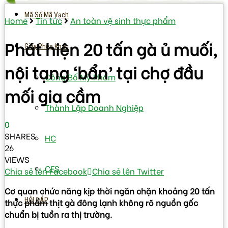
Mã Số Mã Vạch
Home
Tin tức
An toàn vệ sinh thực phẩm
Phát hiện 20 tấn gà ủ muối,
Giấy Phép Khác
nội tạng ‘bẩn’ tại chợ đầu
Công Bố Mỹ Phẩm
mối gia cầm
Thành Lập Doanh Nghiệp
0
SHARES
HC
26
VIEWS
CFS
Chia sẻ lên Facebook
Chia sẻ lên Twitter
Cơ quan chức năng kịp thời ngăn chặn khoảng 20 tấn
HỎI ĐÁP
thực phẩm thịt gà đông lạnh không rõ nguồn gốc
chuẩn bị tuồn ra thị trường.