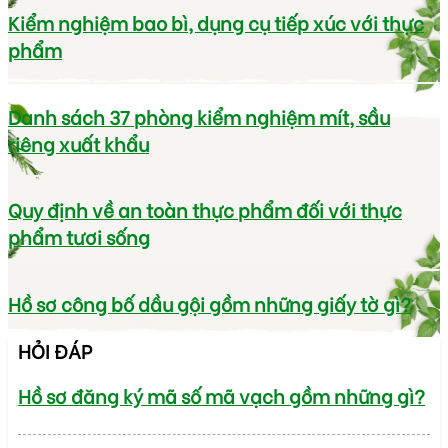
Kiểm nghiệm bao bì, dụng cụ tiếp xúc với thực
phẩm
Danh sách 37 phòng kiểm nghiệm mít, sầu
riêng xuất khẩu
Quy định về an toàn thực phẩm đối với thực
phẩm tươi sống
Hồ sơ công bố dầu gội gồm những giấy tờ gì?
HỎI ĐÁP
Hồ sơ đăng ký mã số mã vạch gồm những gì?