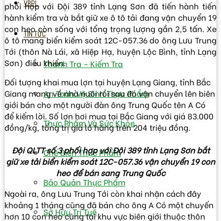
VBPL
phối hợp với Đội 389 tỉnh Lạng Sơn đã tiến hành tiến
hành kiểm tra và bắt giữ xe ô tô tải đang vận chuyển 19
con heo còn sống với tổng trọng lượng gần 2,5 tấn. Xe
TIN TỨC
ô tô mang biển kiểm soát 12C-057.36 do ông Lưu Trung
Tới (thôn Nà Lái, xã Hiệp Hạ, huyện Lộc Bình, tỉnh Lạng
Sơn) điều khiển.
Thanh Tra – Kiếm Tra
Đối tượng khai mua lợn tại huyện Lạng Giang, tỉnh Bắc
Giang mang về nhà nuôi rồi sau đó vận chuyển lên biên
An Toàn Vệ Sinh Thực Phẩm
giới bán cho một người đàn ông Trung Quốc tên A Có
để kiếm lời. Số lợn hơi mua tại Bắc Giang với giá 83.000
Thực Phẩm Và Sức Khỏe
đồng/kg, tổng trị giá lô hàng trên 204 triệu đồng.
Đội QLTT số 3 phối hợp với Đội 389 tỉnh Lạng Sơn bắt
Chế Biến Thực Phẩm
giữ xe tải biển kiểm soát 12C-057.36 vận chuyển 19 con
heo để bán sang Trung Quốc
Bảo Quản Thực Phẩm
Ngoài ra, ông Lưu Trung Tới còn khai nhận cách đây
khoảng 1 tháng cũng đã bán cho ông A Có một chuyến
Sở Hữu Trí Tuệ
hơn 10 con heo cũng tại khu vực biên giới thuộc thôn