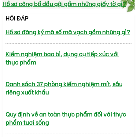
Hồ sơ công bố dầu gội gồm những giấy tờ gì?
HỎI ĐÁP
Hồ sơ đăng ký mã số mã vạch gồm những gì?
Kiểm nghiệm bao bì, dụng cụ tiếp xúc với
thực phẩm
Danh sách 37 phòng kiểm nghiệm mít, sầu
riêng xuất khẩu
Quy định về an toàn thực phẩm đối với thực
phẩm tươi sống