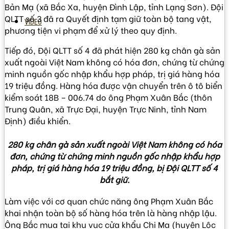
Bản Mạ (xã Bắc Xa, huyện Đình Lập, tỉnh Lạng Sơn). Đội
QLTT số 3 đã ra Quyết định tạm giữ toàn bộ tang vật,
VIDEO
phương tiện vi phạm để xử lý theo quy định.
Tiếp đó, Đội QLTT số 4 đã phát hiện 280 kg chân gà sản
xuất ngoài Việt Nam không có hóa đơn, chứng từ chứng
minh nguồn gốc nhập khẩu hợp pháp, trị giá hàng hóa
19 triệu đồng. Hàng hóa được vận chuyển trên ô tô biển
kiểm soát 18B – 006.74 do ông Phạm Xuân Bắc (thôn
Trung Quân, xã Trực Đại, huyện Trực Ninh, tỉnh Nam
Định) điều khiển.
280 kg chân gà sản xuất ngoài Việt Nam không có hóa
đơn, chứng từ chứng minh nguồn gốc nhập khẩu hợp
pháp, trị giá hàng hóa 19 triệu đồng, bị Đội QLTT số 4
bắt giữ.
Làm việc với cơ quan chức năng ông Phạm Xuân Bắc
khai nhận toàn bộ số hàng hóa trên là hàng nhập lậu.
Ông Bắc mua tại khu vục cửa khẩu Chi Ma (huyện Lộc