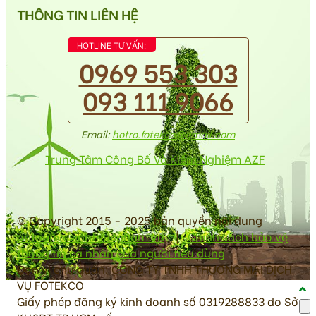
THÔNG TIN LIÊN HỆ
HOTLINE TƯ VẤN:
0969 553 303
093 111 9066
Email:
hotro.fotekco@gmail.com
Trung Tâm Công Bố Và Kiểm Nghiệm AZF
© Copyright 2015 - 2025 bản quyền nội dung
antoanvesinhthucpham.vn
|
Chính sách bảo vệ
thông tin cá nhân của người tiêu dùng
Đơn vị chủ quản: CÔNG TY TNHH THƯƠNG MẠI DỊCH
VỤ FOTEKCO
Giấy phép đăng ký kinh doanh số 0319288833 do Sở