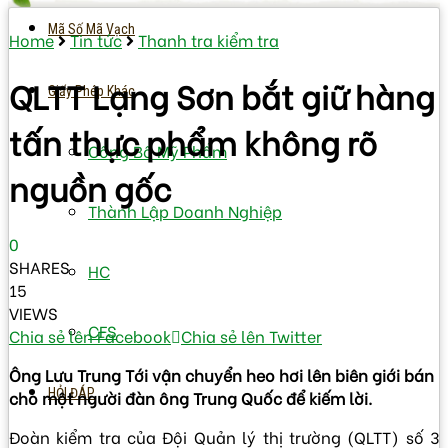
Mã Số Mã Vạch
Home
Tin tức
Thanh tra kiểm tra
QLTT Lạng Sơn bắt giữ hàng
Giấy Phép Khác
tấn thực phẩm không rõ
Công Bố Mỹ Phẩm
nguồn gốc
Thành Lập Doanh Nghiệp
0
SHARES
HC
15
VIEWS
CFS
Chia sẻ lên Facebook
Chia sẻ lên Twitter
Ông Lưu Trung Tới vận chuyển heo hơi lên biên giới bán
HỎI ĐÁP
cho một người đàn ông Trung Quốc để kiếm lời.
Đoàn kiểm tra của Đội Quản lý thị trường (QLTT) số 3