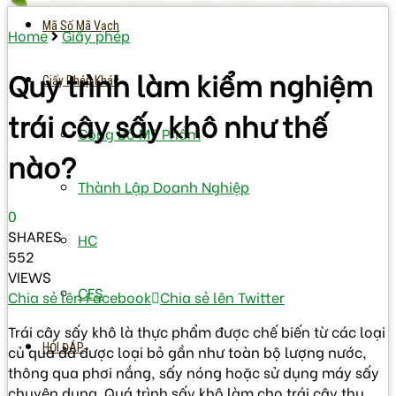
Mã Số Mã Vạch
Home
Giấy phép
Quy trình làm kiểm nghiệm
Giấy Phép Khác
trái cây sấy khô như thế
Công Bố Mỹ Phẩm
nào?
Thành Lập Doanh Nghiệp
0
SHARES
HC
552
VIEWS
CFS
Chia sẻ lên Facebook
Chia sẻ lên Twitter
Trái cây sấy khô là thực phẩm được chế biến từ các loại
HỎI ĐÁP
củ quả đã được loại bỏ gần như toàn bộ lượng nước,
thông qua phơi nắng, sấy nóng hoặc sử dụng máy sấy
chuyên dụng. Quá trình sấy khô làm cho trái cây thu