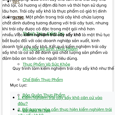
VBPL
nhỏ lại, có hương vị đậm đà hơn và thời hạn sử dụng
lâu hơn. Trái cây sấy khô là thực phẩm có giá trị dinh
dưỡng cao. Một phần trong trái cây khô chứa lượng
TIN TỨC
chất dinh dưỡng tương đương với trái cây tươi, nhưng
khi trái cây được cô đặc trong một gói nhỏ hơn
Thanh Tra – Kiếm Tra
nhiều.Việc
kiểm nghiệ
m trái cây sấy khô
là một thủ tục
bắt buộc đối với các doanh nghiệp sản xuất, kinh
doanh trái cây sấy khô. Kết quả kiểm nghiệm trái cây
An Toàn Vệ Sinh Thực Phẩm
sấy khô là cơ sở để đánh giá chất lượng sản phẩm và
đảm bảo an toàn cho người tiêu dùng.
Thực Phẩm Và Sức Khỏe
Quy trình làm kiểm nghiệm trái cây sấy khô như thế
Chế Biến Thực Phẩm
Mục Lục:
Bảo Quản Thực Phẩm
1. Kiểm nghiệm trái cây sấy khô căn cứ vào
đâu?
2. Đối tượng nào cần thực hiện kiểm nghiệm trái
Sở Hữu Trí Tuệ
cây sấy khô?