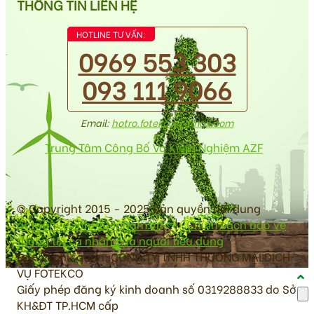
THÔNG TIN LIÊN HỆ
HOTLINE TƯ VẤN:
0969 553 303
093 111 9066
Email:
hotro.fotekco@gmail.com
Trung Tâm Công Bố Và Kiểm Nghiệm AZF
© Copyright 2015 - 2025 bản quyền nội dung
antoanvesinhthucpham.vn
|
Chính sách bảo vệ
thông tin cá nhân của người tiêu dùng
Đơn vị chủ quản: CÔNG TY TNHH THƯƠNG MẠI DỊCH
VỤ FOTEKCO
Giấy phép đăng ký kinh doanh số 0319288833 do Sở
KH&ĐT TP.HCM cấp