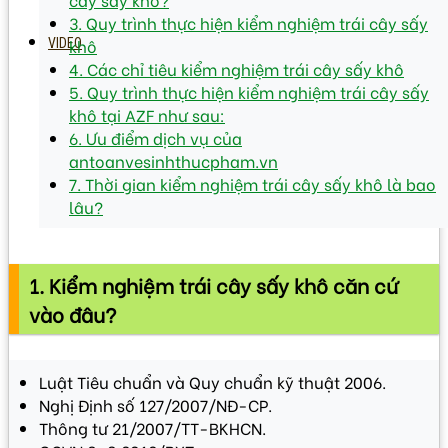
3. Quy trình thực hiện kiểm nghiệm trái cây sấy
khô
VIDEO
4. Các chỉ tiêu kiểm nghiệm trái cây sấy khô
5. Quy trình thực hiện kiểm nghiệm trái cây sấy
khô tại AZF như sau:
6. Ưu điểm dịch vụ của
antoanvesinhthucpham.vn
7. Thời gian kiểm nghiệm trái cây sấy khô là bao
lâu?
1. Kiểm nghiệm trái cây sấy khô căn cứ
vào đâu?
Luật Tiêu chuẩn và Quy chuẩn kỹ thuật 2006.
Nghị Định số 127/2007/NĐ-CP.
Thông tư 21/2007/TT-BKHCN.