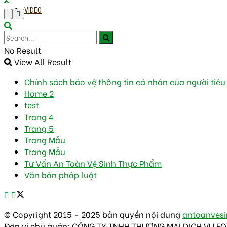
VIDEO
No Result
View All Result
Chính sách bảo vệ thông tin cá nhân của người tiê
Home 2
test
Trang 4
Trang 5
Trang Mẫu
Trang Mẫu
Tư Vấn An Toàn Vệ Sinh Thực Phẩm
Văn bản pháp luật
© Copyright 2015 - 2025 bản quyền nội dung
antoanves
Đơn vị chủ quản: CÔNG TY TNHH THƯƠNG MẠI DỊCH VỤ F