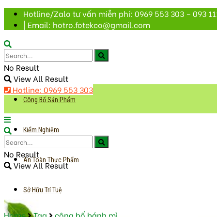
Hotline/Zalo tư vấn miễn phí: 0969 553 303 – 093 11
| Email: hotro.fotekco@gmail.com
No Result
View All Result
Hotline: 0969 553 303
Công Bố Sản Phẩm
Kiểm Nghiệm
No Result
An Toàn Thực Phẩm
View All Result
Sở Hữu Trí Tuệ
Home
Tag
công bố bánh mì