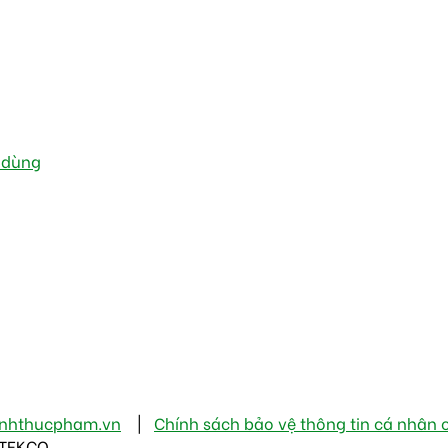
u dùng
inhthucpham.vn
|
Chính sách bảo vệ thông tin cá nhân 
OTEKCO