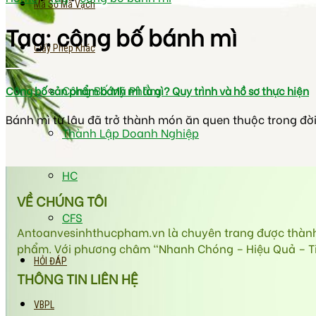
Mã Số Mã Vạch
Tag:
công bố bánh mì
Giấy Phép Khác
Công Bố Mỹ Phẩm
Công bố sản phẩm bánh mì là gì? Quy trình và hồ sơ thực hiện
Bánh mì từ lâu đã trở thành món ăn quen thuộc trong đời số
Thành Lập Doanh Nghiệp
HC
VỀ CHÚNG TÔI
CFS
Antoanvesinhthucpham.vn là chuyên trang được thành l
phẩm. Với phương châm “Nhanh Chóng – Hiệu Quả – Tiết
HỎI ĐÁP
THÔNG TIN LIÊN HỆ
VBPL