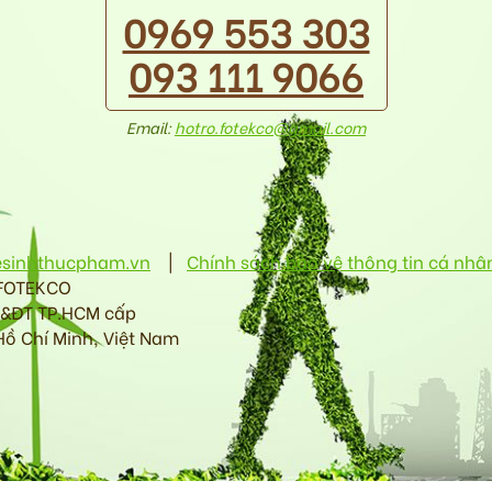
0969 553 303
093 111 9066
Email:
hotro.fotekco@gmail.com
esinhthucpham.vn
|
Chính sách bảo vệ thông tin cá nhâ
 FOTEKCO
H&ĐT TP.HCM cấp
Hồ Chí Minh, Việt Nam