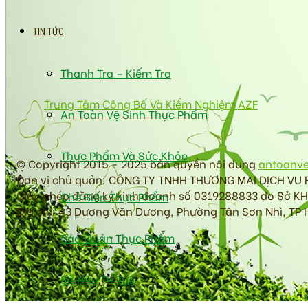
TIN TỨC
Thanh Tra – Kiếm Tra
Trung Tâm Công Bố Và Kiểm Nghiệm AZF
An Toàn Vệ Sinh Thực Phẩm
Thực Phẩm Và Sức Khỏe
© Copyright 2015 - 2025 bản quyền nội dung
antoanv
Đơn vị chủ quản: CÔNG TY TNHH THƯƠNG MẠI DỊCH VỤ
Giấy phép đăng ký kinh doanh số 0319288833 do Sở K
Chế Biến Thực Phẩm
Địa chỉ: 43 Dương Văn Dương, Phường Tân Sơn Nhì, TP 
Bảo Quản Thực Phẩm
Sở Hữu Trí Tuệ