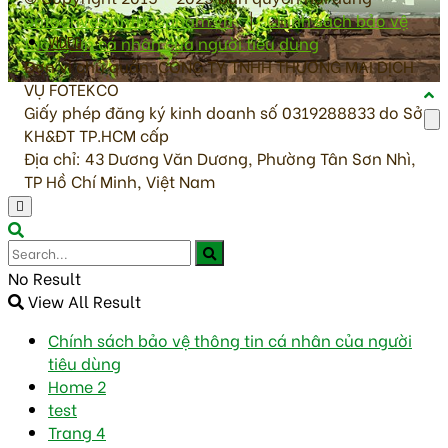
antoanvesinhthucpham.vn
|
Chính sách bảo vệ
thông tin cá nhân của người tiêu dùng
VIDEO
Đơn vị chủ quản: CÔNG TY TNHH THƯƠNG MẠI DỊCH
VỤ FOTEKCO
Giấy phép đăng ký kinh doanh số 0319288833 do Sở
KH&ĐT TP.HCM cấp
Địa chỉ: 43 Dương Văn Dương, Phường Tân Sơn Nhì,
TP Hồ Chí Minh, Việt Nam
No Result
View All Result
Chính sách bảo vệ thông tin cá nhân của người
tiêu dùng
Home 2
test
Trang 4