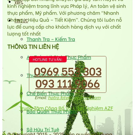
VBPL
kinh nghiệm trong lĩnh vực Pháp lý, An toàn vệ sinh
thực phẩm, Mỹ phẩm. Với phương châm “Nhanh
Chóng – Hiệu Quả – Tiết Kiệm”. Chúng tôi luôn nỗ
TIN TỨC
lực để cung cấp cho khách hàng dịch vụ với chất
lượng tốt nhất
Thanh Tra – Kiếm Tra
THÔNG TIN LIÊN HỆ
An Toàn Vệ Sinh Thực Phẩm
HOTLINE TƯ VẤN:
0969 553 303
Thực Phẩm Và Sức Khỏe
093 111 9066
Chế Biến Thực Phẩm
Email:
hotro.fotekco@gmail.com
Trung Tâm Công Bố Và Kiểm Nghiệm AZF
Bảo Quản Thực Phẩm
Sở Hữu Trí Tuệ
© Copyright 2015 - 2025 bản quyền nội dung