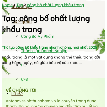
Home
Tag
công bố chất lượng khẩu trang
Mã Số Mã Vạch
Tag:
công bố chất lượng
Giấy Phép Khác
khẩu trang
Công Bố Mỹ Phẩm
Thủ tục công bố khẩu trang nhanh chóng, mới nhất 2025
Thành Lập Doanh Nghiệp
Khẩu trang là một vật dụng không thể thiếu trong đời
sống hàng ngày, nó giúp bảo vệ sức khỏe ...
HC
CFS
VỀ CHÚNG TÔI
HỎI ĐÁP
Antoanvesinhthucpham.vn là chuyên trang được
thành lập bởi những chuyên gia đầy tâm huyết và