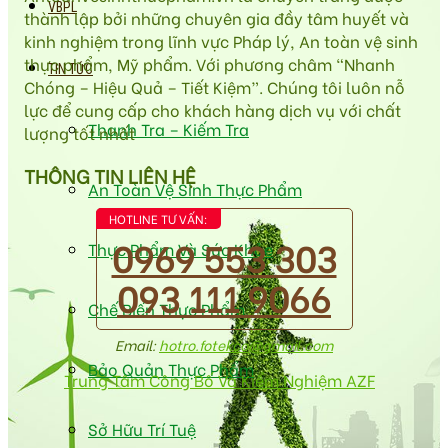
VBPL
thành lập bởi những chuyên gia đầy tâm huyết và
kinh nghiệm trong lĩnh vực Pháp lý, An toàn vệ sinh
thực phẩm, Mỹ phẩm. Với phương châm “Nhanh
TIN TỨC
Chóng – Hiệu Quả – Tiết Kiệm”. Chúng tôi luôn nỗ
lực để cung cấp cho khách hàng dịch vụ với chất
Thanh Tra – Kiếm Tra
lượng tốt nhất
THÔNG TIN LIÊN HỆ
An Toàn Vệ Sinh Thực Phẩm
HOTLINE TƯ VẤN:
0969 553 303
Thực Phẩm Và Sức Khỏe
093 111 9066
Chế Biến Thực Phẩm
Email:
hotro.fotekco@gmail.com
Bảo Quản Thực Phẩm
Trung Tâm Công Bố Và Kiểm Nghiệm AZF
Sở Hữu Trí Tuệ