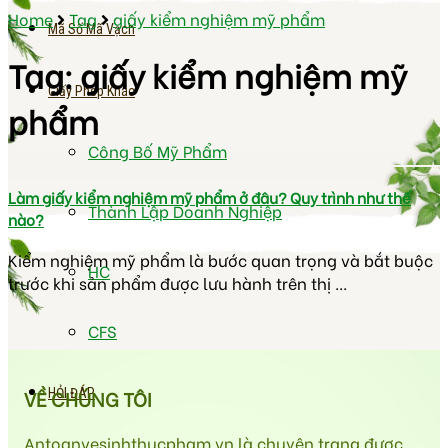
Home
Tag
giấy kiểm nghiệm mỹ phẩm
Mã Số Mã Vạch
Tag:
giấy kiểm nghiệm mỹ
Giấy Phép Khác
phẩm
Công Bố Mỹ Phẩm
Làm giấy kiểm nghiệm mỹ phẩm ở đâu? Quy trình như thế
Thành Lập Doanh Nghiệp
nào?
Kiểm nghiệm mỹ phẩm là bước quan trọng và bắt buộc
HC
trước khi sản phẩm được lưu hành trên thị ...
CFS
HỎI ĐÁP
VỀ CHÚNG TÔI
Antoanvesinhthucpham.vn là chuyên trang được