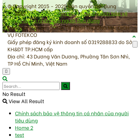
© Copyright 2015 - 2025 bản quyền nội dung
antoanvesinhthucpham.vn
|
Chính sách bảo vệ
VIDEO
thông tin cá nhân của người tiêu dùng
Đơn vị chủ quản: CÔNG TY TNHH THƯƠNG MẠI DỊCH
VỤ FOTEKCO
Giấy phép đăng ký kinh doanh số 0319288833 do Sở
KH&ĐT TP.HCM cấp
Địa chỉ: 43 Dương Văn Dương, Phường Tân Sơn Nhì,
TP Hồ Chí Minh, Việt Nam
No Result
View All Result
Chính sách bảo vệ thông tin cá nhân của người
tiêu dùng
Home 2
test