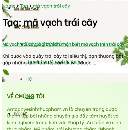
Home
Tag
mã vạch trái cây
Mã Số Mã Vạch
Tag:
mã vạch trái cây
Giấy Phép Khác
Công Bố Mỹ Phẩm
Mã vạch trái cây là gì? Cách nhận biết mã vạch trên trái cây
Khi bước vào quầy trái cây tại siêu thị, bạn thường bắt
Thành Lập Doanh Nghiệp
gặp những quả táo, lê, cam, kiwi... được ...
HC
VỀ CHÚNG TÔI
CFS
Antoanvesinhthucpham.vn là chuyên trang được
HỎI ĐÁP
thành lập bởi những chuyên gia đầy tâm huyết và
kinh nghiệm trong lĩnh vực Pháp lý, An toàn vệ sinh
thực phẩm, Mỹ phẩm. Với phương châm “Nhanh