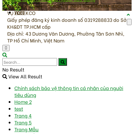
Đơn vị chủ quản: CÔNG TY TNHH THƯƠNG MẠI DỊCH
VỤ FOTEKCO
VIDEO
Giấy phép đăng ký kinh doanh số 0319288833 do Sở
KH&ĐT TP.HCM cấp
Địa chỉ: 43 Dương Văn Dương, Phường Tân Sơn Nhì,
TP Hồ Chí Minh, Việt Nam
No Result
View All Result
Chính sách bảo vệ thông tin cá nhân của người
tiêu dùng
Home 2
test
Trang 4
Trang 5
Trang Mẫu