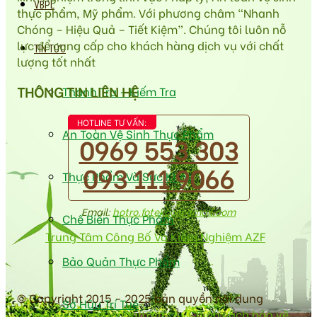
VBPL
thực phẩm, Mỹ phẩm. Với phương châm “Nhanh
Chóng – Hiệu Quả – Tiết Kiệm”. Chúng tôi luôn nỗ
lực để cung cấp cho khách hàng dịch vụ với chất
TIN TỨC
lượng tốt nhất
THÔNG TIN LIÊN HỆ
Thanh Tra – Kiếm Tra
HOTLINE TƯ VẤN:
An Toàn Vệ Sinh Thực Phẩm
0969 553 303
093 111 9066
Thực Phẩm Và Sức Khỏe
Email:
hotro.fotekco@gmail.com
Chế Biến Thực Phẩm
Trung Tâm Công Bố Và Kiểm Nghiệm AZF
Bảo Quản Thực Phẩm
© Copyright 2015 - 2025 bản quyền nội dung
Sở Hữu Trí Tuệ
antoanvesinhthucpham.vn
|
Chính sách bảo vệ