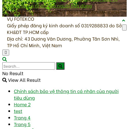
thông tin cá nhân của người tiêu dùng
Đơn vị chủ quản: CÔNG TY TNHH THƯƠNG MẠI DỊCH
VIDEO
VỤ FOTEKCO
Giấy phép đăng ký kinh doanh số 0319288833 do Sở
KH&ĐT TP.HCM cấp
Địa chỉ: 43 Dương Văn Dương, Phường Tân Sơn Nhì,
TP Hồ Chí Minh, Việt Nam
No Result
View All Result
Chính sách bảo vệ thông tin cá nhân của người
tiêu dùng
Home 2
test
Trang 4
Trang 5