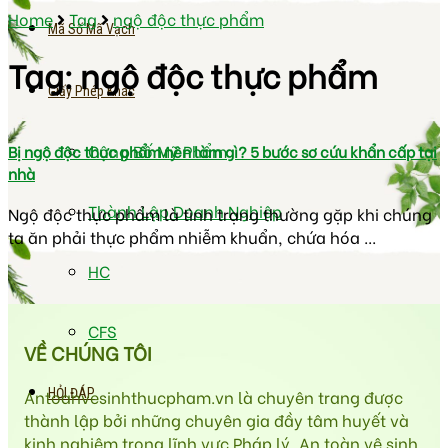
Home
Tag
ngộ độc thực phẩm
Mã Số Mã Vạch
Tag:
ngộ độc thực phẩm
Giấy Phép Khác
Công Bố Mỹ Phẩm
Bị ngộ độc thực phẩm nên làm gì? 5 bước sơ cứu khẩn cấp tại
nhà
Thành Lập Doanh Nghiệp
Ngộ độc thực phẩm là tình trạng thường gặp khi chúng
ta ăn phải thực phẩm nhiễm khuẩn, chứa hóa ...
HC
CFS
VỀ CHÚNG TÔI
Antoanvesinhthucpham.vn là chuyên trang được
HỎI ĐÁP
thành lập bởi những chuyên gia đầy tâm huyết và
kinh nghiệm trong lĩnh vực Pháp lý, An toàn vệ sinh