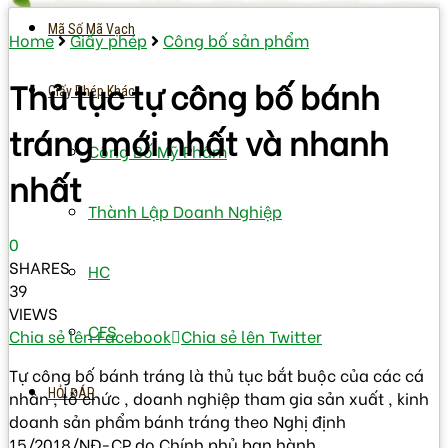
Mã Số Mã Vạch
Home
Giấy phép
Công bố sản phẩm
Thủ tục tự công bố bánh
Giấy Phép Khác
tráng mới nhất và nhanh
Công Bố Mỹ Phẩm
nhất
Thành Lập Doanh Nghiệp
0
SHARES
HC
39
VIEWS
CFS
Chia sẻ lên Facebook
Chia sẻ lên Twitter
Tự công bố bánh tráng là thủ tục bắt buộc của các cá
HỎI ĐÁP
nhân , tổ chức , doanh nghiệp tham gia sản xuất , kinh
doanh sản phẩm bánh tráng theo Nghị định
15/2018/NĐ-CP do Chính phủ ban hành,