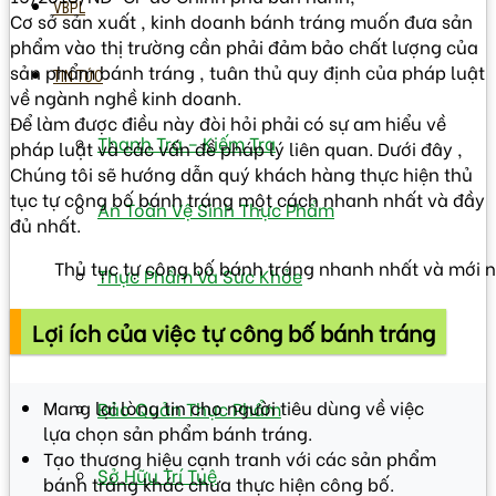
VBPL
Cơ sở sản xuất , kinh doanh bánh tráng muốn đưa sản
phẩm vào thị trường cần phải đảm bảo chất lượng của
sản phẩm bánh tráng , tuân thủ quy định của pháp luật
TIN TỨC
về ngành nghề kinh doanh.
Để làm được điều này đòi hỏi phải có sự am hiểu về
Thanh Tra – Kiếm Tra
pháp luật và các vấn đề pháp lý liên quan. Dưới đây ,
Chúng tôi sẽ hướng dẫn quý khách hàng thực hiện thủ
tục tự công bố bánh tráng một cách nhanh nhất và đầy
An Toàn Vệ Sinh Thực Phẩm
đủ nhất.
Thủ tục tự công bố bánh tráng nhanh nhất và mới 
Thực Phẩm Và Sức Khỏe
Lợi ích của việc tự công bố bánh tráng
Chế Biến Thực Phẩm
Mang lại lòng tin cho người tiêu dùng về việc
Bảo Quản Thực Phẩm
lựa chọn sản phẩm bánh tráng.
Tạo thương hiệu cạnh tranh với các sản phẩm
Sở Hữu Trí Tuệ
bánh tráng khác chưa thực hiện công bố.