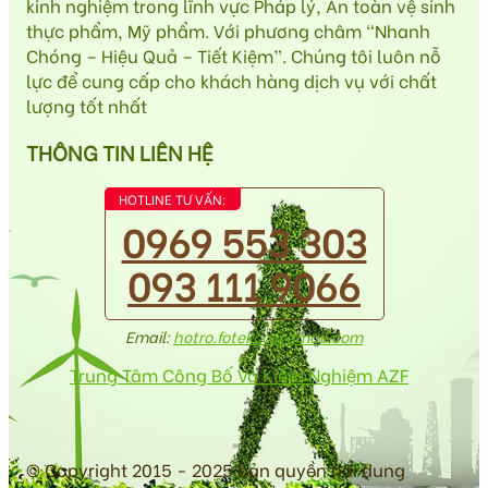
kinh nghiệm trong lĩnh vực Pháp lý, An toàn vệ sinh
thực phẩm, Mỹ phẩm. Với phương châm “Nhanh
Chóng – Hiệu Quả – Tiết Kiệm”. Chúng tôi luôn nỗ
lực để cung cấp cho khách hàng dịch vụ với chất
lượng tốt nhất
THÔNG TIN LIÊN HỆ
HOTLINE TƯ VẤN:
0969 553 303
093 111 9066
Email:
hotro.fotekco@gmail.com
Trung Tâm Công Bố Và Kiểm Nghiệm AZF
© Copyright 2015 - 2025 bản quyền nội dung