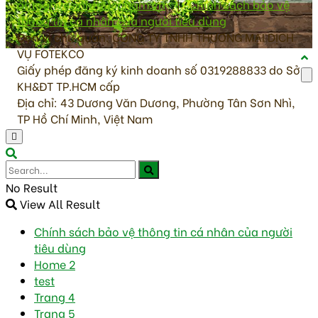
antoanvesinhthucpham.vn
|
Chính sách bảo vệ
thông tin cá nhân của người tiêu dùng
Đơn vị chủ quản: CÔNG TY TNHH THƯƠNG MẠI DỊCH
VỤ FOTEKCO
Giấy phép đăng ký kinh doanh số 0319288833 do Sở
KH&ĐT TP.HCM cấp
Địa chỉ: 43 Dương Văn Dương, Phường Tân Sơn Nhì,
TP Hồ Chí Minh, Việt Nam
No Result
View All Result
Chính sách bảo vệ thông tin cá nhân của người
tiêu dùng
Home 2
test
Trang 4
Trang 5