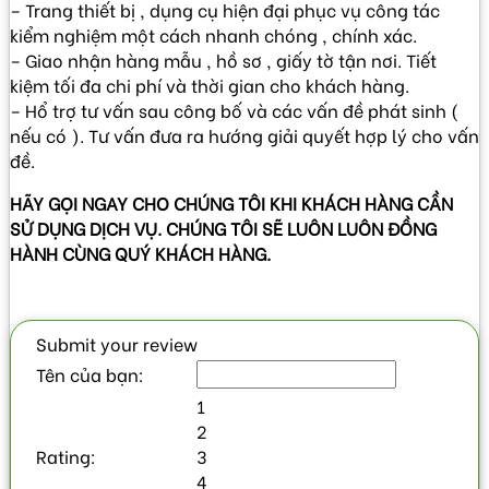
– Trang thiết bị , dụng cụ hiện đại phục vụ công tác
kiểm nghiệm một cách nhanh chóng , chính xác.
– Giao nhận hàng mẫu , hồ sơ , giấy tờ tận nơi. Tiết
kiệm tối đa chi phí và thời gian cho khách hàng.
– Hổ trợ tư vấn sau công bố và các vấn đề phát sinh (
nếu có ). Tư vấn đưa ra hướng giải quyết hợp lý cho vấn
đề.
HÃY GỌI NGAY CHO CHÚNG TÔI KHI KHÁCH HÀNG CẦN
SỬ DỤNG DỊCH VỤ. CHÚNG TÔI SẼ LUÔN LUÔN ĐỒNG
HÀNH CÙNG QUÝ KHÁCH HÀNG.
Submit your review
Tên của bạn:
1
2
Rating:
3
4