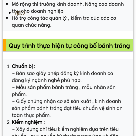
Mở rộng thì trường kinh doanh. Nâng cao doanh
thu cho doanh nghiệp
VIDEO
Hổ trợ công tác quản lý , kiểm tra của các cơ
quan chức năng.
Quy trình thực hiện tự công bố bánh tráng
Chuẩn bị :
– Bản sao giấy phép đăng ký kinh doanh có
đăng ký ngành nghề phù hợp.
– Mẫu sản phẩm bánh tráng , mẫu nhãn sản
phẩm.
– Giấy chứng nhận cơ sở sản xuất , kinh doanh
sản phẩm bánh tráng đạt tiêu chuẩn vệ sinh an
toàn thực phẩm.
Kiểm nghiệm :
– Xây dựng chỉ tiêu kiểm nghiệm dựa trên tiêu
chuẩn , quy chuẩn kỹ thuật tương ứng và đặc