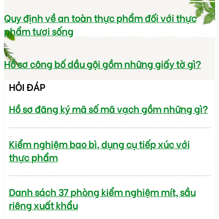
Quy định về an toàn thực phẩm đối với thực
phẩm tươi sống
Hồ sơ công bố dầu gội gồm những giấy tờ gì?
HỎI ĐÁP
Hồ sơ đăng ký mã số mã vạch gồm những gì?
Kiểm nghiệm bao bì, dụng cụ tiếp xúc với
thực phẩm
Danh sách 37 phòng kiểm nghiệm mít, sầu
riêng xuất khẩu