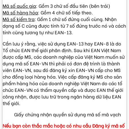
Mã số quốc gia
: Gồm 3 chữ số đầu tiên (bên trái)
Mã số hàng hóa
: Gồm 4 chữ số tiếp theo.
Mã số kiểm tra
: Gồm 1 chữ số đứng cuối cùng. Nhận
dạng số C cũng được tính từ 7 số đứng trước nó và cách
tính cũng tương tự như EAN-13.
Cần lưu ý rằng, việc sử dụng EAN-13 hay EAN-8 là do
Tổ chức EAN thế giới phân định. Sau khi EAN Việt Nam
được cấp MS, các doanh nghiệp của Việt Nam muốn sử
dụng mã số EAN-VN thì phải có đơn đệ trình là thành
viên EAN-VN, sau đó đăng ký xin EAN-VN cấp cho MS
cho đồng loại hàng hóa. Việc cấp đăng ký MS cho sản
phẩm hàng hóa của doanh nghiệp Việt Nam do các tổ
chức EAN-VN có thẩm quyền cấp và được EAN thế giới
công nhận, được lưu trữ trong ngân hàng dữ liệu EAN
thế giới.
Giấy chứng nhận quyền sử dụng mã số mã vạch
Nếu bạn còn thắc mắc hoặc có nhu cầu Đăng ký mã số