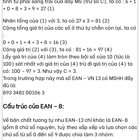
tính từ phải sang trái của dãy MS (trừ số C), ta có : 6 + 1
+ 0 + 8 + 3 + 9 = 27 (1)
Nhân tổng của (1) với 3, ta có:27 x 3 = 81 (2)
Cộng tổng giá trị của các số ở thứ tự chẵn còn lại, ta có
:
0 + 0 + 1 + 4 + 3 + 8 = 16 (3)
Cộng giá trị (2) với (3), ta có : 81 + 16 = 97 (4)
Lấy giá trị của (4) làm tròn theo bội số của 10 (tức là
100) sát nhất với giá trị của (4) trừ đi giá trị của (4) ta
có: 100 – 97 = 3. Như vậy C = 3.
Trong trường hợp này mã số EAN – VN 13 có MSHH đầy
đủ là:
893 3481 00106 3
Cấu trúc của EAN – 8:
Về bản chất tương tự như EAN-13 chỉ khác là EAN-8
gồm 8 chữ số nguyên, tuỳ theo sắp xếp và lựa chọn các
chữ số từ số 0 đến số 9 được chia làm 3 nhóm: