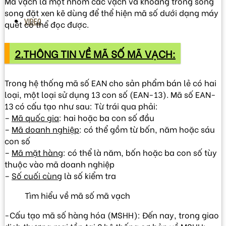
Mã vạch là một nhóm các vạch và khoảng trống song
song đặt xen kẽ dùng để thể hiện mã số dưới dạng máy
VIDEO
quét có thể đọc được.
2.THÔNG TIN VỀ MÃ SỐ MÃ VẠCH:
Trong hệ thống mã số EAN cho sản phẩm bán lẻ có hai
loại, một loại sử dụng 13 con số (EAN-13). Mã số EAN-
13 có cấu tạo như sau: Từ trái qua phải:
–
Mã quốc gia
: hai hoặc ba con số đầu
–
Mã doanh nghiệp
: có thể gồm từ bốn, năm hoặc sáu
con số
–
Mã mặt hàng
: có thể là năm, bốn hoặc ba con số tùy
thuộc vào mã doanh nghiệp
–
Số cuối cùng
là số kiểm tra
Tìm hiểu về mã số mã vạch
-Cấu tạo mã số hàng hóa (MSHH): Đến nay, trong giao