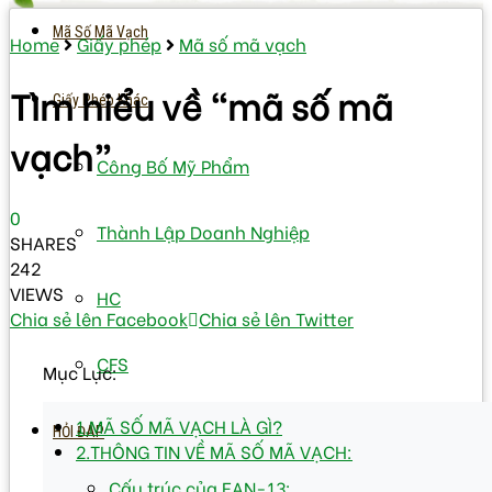
Mã Số Mã Vạch
Home
Giấy phép
Mã số mã vạch
Tìm hiểu về “mã số mã
Giấy Phép Khác
vạch”
Công Bố Mỹ Phẩm
0
Thành Lập Doanh Nghiệp
SHARES
242
VIEWS
HC
Chia sẻ lên Facebook
Chia sẻ lên Twitter
CFS
Mục Lục:
1.MÃ SỐ MÃ VẠCH LÀ GÌ?
HỎI ĐÁP
2.THÔNG TIN VỀ MÃ SỐ MÃ VẠCH:
Cấu trúc của EAN-13: