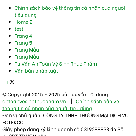
Chính sách bảo vệ thông tin cá nhân của người
tiêu dùng
Home 2
test
Trang 4
Trang 5
Trang Mẫu
Trang Mẫu
Tư Vấn An Toàn Vệ Sinh Thực Phẩm
Văn bản pháp luật
© Copyright 2015 - 2025 bản quyền nội dung
antoanvesinhthucpham.vn
|
Chính sách bảo vệ
thông tin cá nhân của người tiêu dùng
Đơn vị chủ quản: CÔNG TY TNHH THƯƠNG MẠI DỊCH VỤ
FOTEKCO
Giấy phép đăng ký kinh doanh số 0319288833 do Sở
KH&ĐT TP.HCM cấp