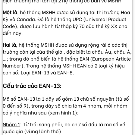
dịch thương mại tồn tại 2 hệ thống cơ bản về MSHH:
Một là
, hệ thống MSHH được sử dụng tại thị trường Hoa
Kỳ và Canada. Đó là hệ thống UPC (Universal Product
Code), được lưu hành từ thập kỷ 70 của thé kỷ XX cho
đến nay.
Hai là
, hệ thống MSHH được sử dụng rộng rãi ở các thị
trường còn lại của thế giới, đặc biệt là châu Âu, châu Á,
…; trong đó phổ biến là hệ thống EAN (European Article
Number). Trong hệ thống MSHH EAN có 2 loại ký hiệu
con số: Loại EAN-13 và EAN-8.
Cấu trúc của EAN-13:
Mã số EAN-13 là 1 dãy số gồm 13 chữ số nguyên (từ số
0 đến số 9), trong dãy số chia làm 4 nhóm, mỗi nhóm
có ý nghĩa như sau (xem hình 1):
Nhóm 1
: Từ trái sang phải, ba chữ số đầu là mã số về
quốc gia (vùng lãnh thổ)