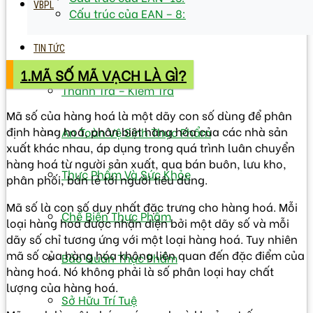
VBPL
Cấu trúc của EAN – 8:
TIN TỨC
1.MÃ SỐ MÃ VẠCH LÀ GÌ?
Thanh Tra – Kiếm Tra
Mã số của hàng hoá là một dãy con số dùng để phân
định hàng hoá, phân biệt hàng hóa của các nhà sản
An Toàn Vệ Sinh Thực Phẩm
xuất khác nhau, áp dụng trong quá trình luân chuyển
hàng hoá từ người sản xuất, qua bán buôn, lưu kho,
Thực Phẩm Và Sức Khỏe
phân phối, bán lẻ tới người tiêu dùng.
Mã số là con số duy nhất đặc trưng cho hàng hoá. Mỗi
Chế Biến Thực Phẩm
loại hàng hoá được nhận diện bởi một dãy số và mỗi
dãy số chỉ tương ứng với một loại hàng hoá. Tuy nhiên
mã số của hàng hóa không liên quan đến đặc điểm của
Bảo Quản Thực Phẩm
hàng hoá. Nó không phải là số phân loại hay chất
lượng của hàng hoá.
Sở Hữu Trí Tuệ