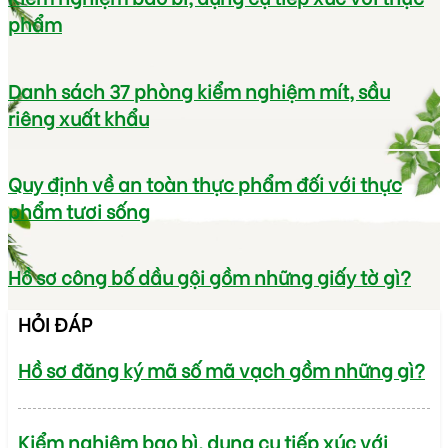
phẩm
Danh sách 37 phòng kiểm nghiệm mít, sầu
riêng xuất khẩu
Quy định về an toàn thực phẩm đối với thực
phẩm tươi sống
Hồ sơ công bố dầu gội gồm những giấy tờ gì?
HỎI ĐÁP
Hồ sơ đăng ký mã số mã vạch gồm những gì?
Kiểm nghiệm bao bì, dụng cụ tiếp xúc với