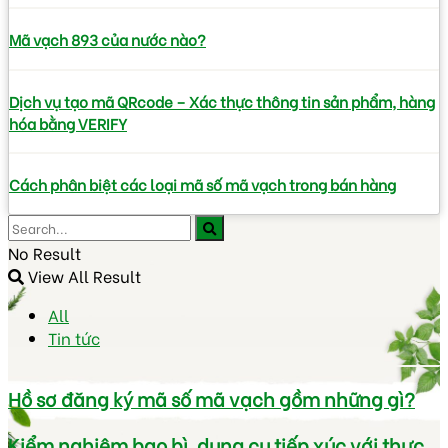
Mã vạch 893 của nước nào?
Dịch vụ tạo mã QRcode – Xác thực thông tin sản phẩm, hàng
hóa bằng VERIFY
Cách phân biệt các loại mã số mã vạch trong bán hàng
No Result
View All Result
All
Tin tức
Hồ sơ đăng ký mã số mã vạch gồm những gì?
Kiểm nghiệm bao bì, dụng cụ tiếp xúc với thực