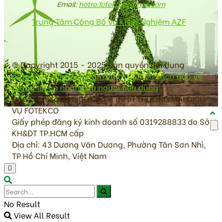
Email:
hotro.fotekco@gmail.com
Trung Tâm Công Bố Và Kiểm Nghiệm AZF
© Copyright 2015 - 2025 bản quyền nội dung
antoanvesinhthucpham.vn
|
Chính sách bảo vệ
thông tin cá nhân của người tiêu dùng
Đơn vị chủ quản: CÔNG TY TNHH THƯƠNG MẠI DỊCH
VỤ FOTEKCO
Giấy phép đăng ký kinh doanh số 0319288833 do Sở
KH&ĐT TP.HCM cấp
Địa chỉ: 43 Dương Văn Dương, Phường Tân Sơn Nhì,
TP Hồ Chí Minh, Việt Nam
No Result
View All Result