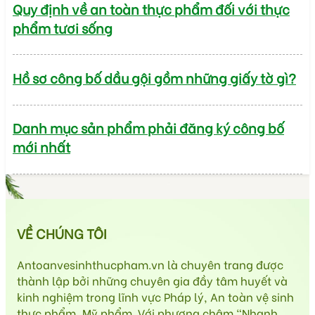
Quy định về an toàn thực phẩm đối với thực
phẩm tươi sống
Hồ sơ công bố dầu gội gồm những giấy tờ gì?
Danh mục sản phẩm phải đăng ký công bố
mới nhất
VỀ CHÚNG TÔI
Antoanvesinhthucpham.vn là chuyên trang được
thành lập bởi những chuyên gia đầy tâm huyết và
kinh nghiệm trong lĩnh vực Pháp lý, An toàn vệ sinh
thực phẩm, Mỹ phẩm. Với phương châm “Nhanh