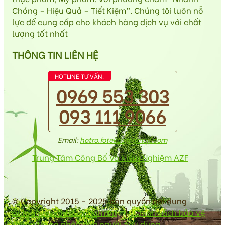
Chóng – Hiệu Quả – Tiết Kiệm”. Chúng tôi luôn nỗ
lực để cung cấp cho khách hàng dịch vụ với chất
lượng tốt nhất
THÔNG TIN LIÊN HỆ
HOTLINE TƯ VẤN:
0969 553 303
093 111 9066
Email:
hotro.fotekco@gmail.com
Trung Tâm Công Bố Và Kiểm Nghiệm AZF
© Copyright 2015 - 2025 bản quyền nội dung
antoanvesinhthucpham.vn
|
Chính sách bảo vệ
thông tin cá nhân của người tiêu dùng