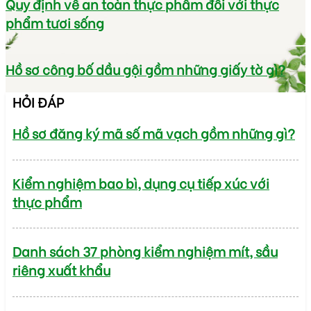
Quy định về an toàn thực phẩm đối với thực
phẩm tươi sống
Hồ sơ công bố dầu gội gồm những giấy tờ gì?
HỎI ĐÁP
Hồ sơ đăng ký mã số mã vạch gồm những gì?
Kiểm nghiệm bao bì, dụng cụ tiếp xúc với
thực phẩm
Danh sách 37 phòng kiểm nghiệm mít, sầu
riêng xuất khẩu