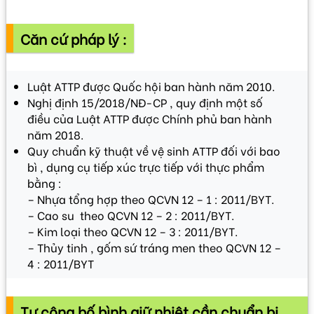
VIDEO
Căn cứ pháp lý :
Luật ATTP được Quốc hội ban hành năm 2010.
Nghị định 15/2018/NĐ-CP , quy định một số
điều của Luật ATTP được Chính phủ ban hành
năm 2018.
Quy chuẩn kỹ thuật về vệ sinh ATTP đối với bao
bì , dụng cụ tiếp xúc trực tiếp với thực phẩm
bằng :
– Nhựa tổng hợp theo QCVN 12 – 1 : 2011/BYT.
– Cao su theo QCVN 12 – 2 : 2011/BYT.
– Kim loại theo QCVN 12 – 3 : 2011/BYT.
– Thủy tinh , gốm sứ tráng men theo QCVN 12 –
4 : 2011/BYT
Tự công bố bình giữ nhiệt cần chuẩn bị