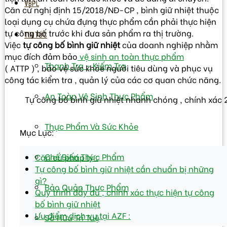
VBPL
Căn cứ nghị định 15/2018/NĐ-CP , bình giữ nhiệt thuộc
loại dụng cụ chứa đựng thực phẩm cần phải thực hiện
tự công bố trước khi đưa sản phẩm ra thị trường.
TIN TỨC
Việc
tự công bố bình giữ nhiệt
của doanh nghiệp nhằm
mục đích đảm bảo
vệ sinh an toàn thực phẩm
Thanh Tra – Kiếm Tra
( ATTP ) , bảo vệ sức khỏe người tiêu dùng và phục vụ
công tác kiểm tra , quản lý của các cơ quan chức năng.
An Toàn Vệ Sinh Thực Phẩm
Tự công bố bình giữ nhiệt nhanh chóng , chính xác 
Thực Phẩm Và Sức Khỏe
Mục Lục:
Chế Biến Thực Phẩm
Căn cứ pháp lý :
Tự công bố bình giữ nhiệt cần chuẩn bị những
gì?
Bảo Quản Thực Phẩm
Quy trình đầy đủ , chính xác thực hiện tự công
bố bình giữ nhiệt
Ưu điểm dịch vụ tại AZF :
Sở Hữu Trí Tuệ