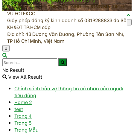
Đơn vị chủ quản: CÔNG TY TNHH THƯƠNG MẠI DỊCH
VỤ FOTEKCO
Giấy phép đăng ký kinh doanh số 0319288833 do Sở
KH&ĐT TP.HCM cấp
Địa chỉ: 43 Dương Văn Dương, Phường Tân Sơn Nhì,
TP Hồ Chí Minh, Việt Nam
No Result
View All Result
Chính sách bảo vệ thông tin cá nhân của người
tiêu dùng
Home 2
test
Trang 4
Trang 5
Trang Mẫu