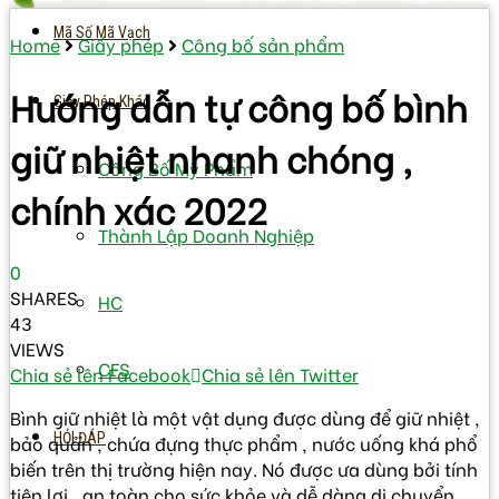
Mã Số Mã Vạch
Home
Giấy phép
Công bố sản phẩm
Hướng dẫn tự công bố bình
Giấy Phép Khác
giữ nhiệt nhanh chóng ,
Công Bố Mỹ Phẩm
chính xác 2022
Thành Lập Doanh Nghiệp
0
SHARES
HC
43
VIEWS
CFS
Chia sẻ lên Facebook
Chia sẻ lên Twitter
Bình giữ nhiệt là một vật dụng được dùng để giữ nhiệt ,
HỎI ĐÁP
bảo quản , chứa đựng thực phẩm , nước uống khá phổ
biến trên thị trường hiện nay. Nó được ưa dùng bởi tính
tiện lợi , an toàn cho sức khỏe và dễ dàng di chuyển.