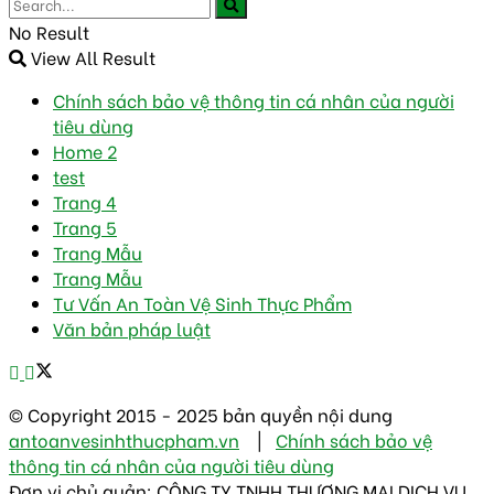
No Result
View All Result
Chính sách bảo vệ thông tin cá nhân của người
tiêu dùng
Home 2
test
Trang 4
Trang 5
Trang Mẫu
Trang Mẫu
Tư Vấn An Toàn Vệ Sinh Thực Phẩm
Văn bản pháp luật
© Copyright 2015 - 2025 bản quyền nội dung
antoanvesinhthucpham.vn
|
Chính sách bảo vệ
thông tin cá nhân của người tiêu dùng
Đơn vị chủ quản: CÔNG TY TNHH THƯƠNG MẠI DỊCH VỤ