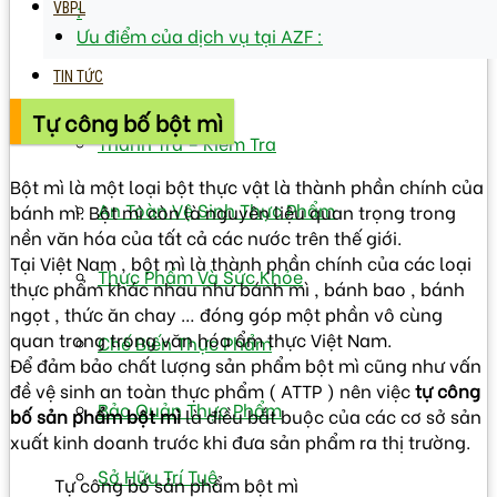
:
VBPL
Ưu điểm của dịch vụ tại AZF :
TIN TỨC
Tự công bố bột mì
Thanh Tra – Kiếm Tra
Bột mì là một loại bột thực vật là thành phần chính của
An Toàn Vệ Sinh Thực Phẩm
bánh mì. Bột mì còn là nguyên liệu quan trọng trong
nền văn hóa của tất cả các nước trên thế giới.
Tại Việt Nam , bột mì là thành phần chính của các loại
Thực Phẩm Và Sức Khỏe
thực phẩm khác nhau như bánh mì , bánh bao , bánh
ngọt , thức ăn chay … đóng góp một phần vô cùng
quan trong trong văn hóa ẩm thực Việt Nam.
Chế Biến Thực Phẩm
Để đảm bảo chất lượng sản phẩm bột mì cũng như vấn
đề vệ sinh an toàn thực phẩm ( ATTP ) nên việc
tự công
Bảo Quản Thực Phẩm
bố sản phẩm bột mì
là điều bắt buộc của các cơ sở sản
xuất kinh doanh trước khi đưa sản phẩm ra thị trường.
Sở Hữu Trí Tuệ
Tự công bố sản phẩm bột mì