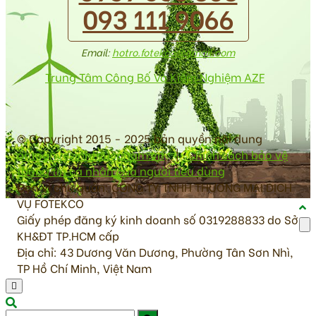
093 111 9066
Email:
hotro.fotekco@gmail.com
Trung Tâm Công Bố Và Kiểm Nghiệm AZF
© Copyright 2015 - 2025 bản quyền nội dung
antoanvesinhthucpham.vn
|
Chính sách bảo vệ
thông tin cá nhân của người tiêu dùng
Đơn vị chủ quản: CÔNG TY TNHH THƯƠNG MẠI DỊCH
VỤ FOTEKCO
Giấy phép đăng ký kinh doanh số 0319288833 do Sở
KH&ĐT TP.HCM cấp
Địa chỉ: 43 Dương Văn Dương, Phường Tân Sơn Nhì,
TP Hồ Chí Minh, Việt Nam