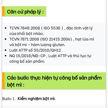
Căn cứ pháp lý :
VIDEO
TCVN 7848:2008 ( ISO 5530 ) , đặc tính vật lý
của khối bột nhào.
TCVN 7871:2008 (ISO 21415:2006) , hạt lúa mì
và bột mì – hàm lượng gluten.
Luật ATTP số 55/2010/QH12 .
NQ 15/2018/NĐ-CP , Luật ATTP và thủ tục tự
công bố sản phẩm.
Các bước thực hiện tự công bố sản phẩm
bột mì :
Bước 1 :
Kiểm nghiệm bột mì.