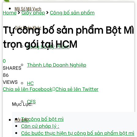
Mã Số Mã Vạch
Home
Giấy phép
Công bố sản phẩm
Tự công bố sản phẩm Bột Mì
Giấy Phép Khác
trọn gói tại HCM
Công Bố Mỹ Phẩm
0
Thành Lập Doanh Nghiệp
SHARES
86
VIEWS
HC
Chia sẻ lên Facebook
Chia sẻ lên Twitter
CFS
Mục Lục:
Tự công bố bột mì
HỎI ĐÁP
Căn cứ pháp lý :
Các bước thực hiện tự công bố sản phẩm bột mì