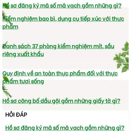
Hồ sơ đăng ký mã số mã vạch gồm những gì?
Kiểm nghiệm bao bì, dụng cụ tiếp xúc với thực
phẩm
Danh sách 37 phòng kiểm nghiệm mít, sầu
riêng xuất khẩu
Quy định về an toàn thực phẩm đối với thực
phẩm tươi sống
Hồ sơ công bố dầu gội gồm những giấy tờ gì?
HỎI ĐÁP
Hồ sơ đăng ký mã số mã vạch gồm những gì?