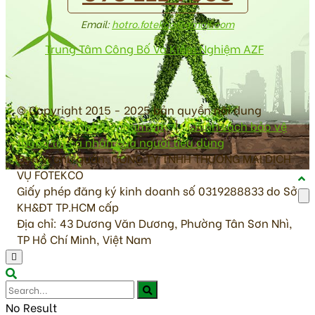
Email:
hotro.fotekco@gmail.com
Trung Tâm Công Bố Và Kiểm Nghiệm AZF
© Copyright 2015 - 2025 bản quyền nội dung
antoanvesinhthucpham.vn
|
Chính sách bảo vệ
thông tin cá nhân của người tiêu dùng
Đơn vị chủ quản: CÔNG TY TNHH THƯƠNG MẠI DỊCH
VỤ FOTEKCO
Giấy phép đăng ký kinh doanh số 0319288833 do Sở
KH&ĐT TP.HCM cấp
Địa chỉ: 43 Dương Văn Dương, Phường Tân Sơn Nhì,
TP Hồ Chí Minh, Việt Nam
No Result