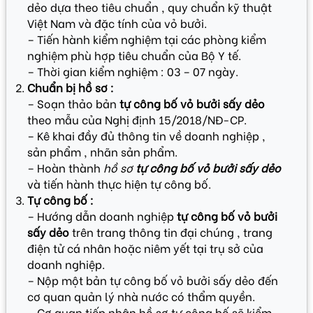
dẻo dựa theo tiêu chuẩn , quy chuẩn kỹ thuật
Việt Nam và đặc tính của vỏ bưởi.
– Tiến hành kiểm nghiệm tại các phòng kiểm
nghiệm phù hợp tiêu chuẩn của Bộ Y tế.
– Thời gian kiểm nghiệm : 03 – 07 ngày.
Chuẩn bị hồ sơ :
– Soạn thảo bản
tự công bố vỏ bưởi sấy dẻo
theo mẫu của Nghị định 15/2018/NĐ-CP.
– Kê khai đầy đủ thông tin về doanh nghiệp ,
sản phẩm , nhãn sản phẩm.
– Hoàn thành
hồ sơ
tự công bố vỏ bưởi sấy dẻo
và tiến hành thực hiện tự công bố.
Tự công bố :
– Hướng dẫn doanh nghiệp
tự công bố vỏ bưởi
sấy dẻo
trên trang thông tin đại chúng , trang
điện tử cá nhân hoặc niêm yết tại trụ sở của
doanh nghiệp.
– Nộp một bản tự công bố vỏ bưởi sấy dẻo đến
cơ quan quản lý nhà nước có thẩm quyền.
– Cơ quan tiếp nhận hồ sơ tự công bố sẽ kiểm