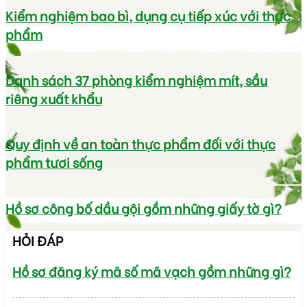
Kiểm nghiệm bao bì, dụng cụ tiếp xúc với thực
phẩm
Danh sách 37 phòng kiểm nghiệm mít, sầu
riêng xuất khẩu
Quy định về an toàn thực phẩm đối với thực
phẩm tươi sống
Hồ sơ công bố dầu gội gồm những giấy tờ gì?
HỎI ĐÁP
Hồ sơ đăng ký mã số mã vạch gồm những gì?