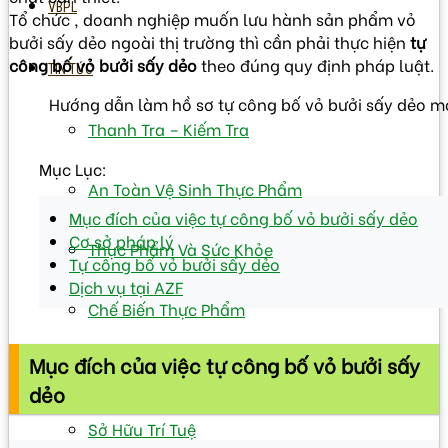
VBPL
Tổ chức , doanh nghiệp muốn lưu hành sản phẩm vỏ
bưởi sấy dẻo ngoài thị trường thì cần phải thực hiện
tự
công bố vỏ bưởi sấy dẻo
theo đúng quy định pháp luật.
TIN TỨC
Hướng dẫn làm hồ sơ tự công bố vỏ bưởi sấy dẻo m
Thanh Tra – Kiếm Tra
Mục Lục:
An Toàn Vệ Sinh Thực Phẩm
Mục đích của việc tự công bố vỏ bưởi sấy dẻo
Cơ sở pháp lý
Thực Phẩm Và Sức Khỏe
Tự công bố vỏ bưởi sấy dẻo
Dịch vụ tại AZF
Chế Biến Thực Phẩm
Mục đích của việc tự công bố vỏ bưởi sấy
Bảo Quản Thực Phẩm
dẻo
Sở Hữu Trí Tuệ