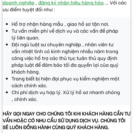
doanh nghiệp
,
đăng ký nhãn hiệu hàng hóa
… Với các
ưu điểm tuyệt đối như :
Hổ trợ nhận hàng mẫu , giao hồ sơ tận nơi.
Tư vấn miễn phí về dịch vụ và các vấn đề pháp
lý liên quan.
Đội ngũ luật sư chuyên nghiệp , nhân viên tư
vấn nhiệt tình có kinh nghiệm nhiều năm trong
công việc hổ trợ các thủ tục tuân thủ quy định
pháp luật để đảm bảo tối đa quyền lợi của quý
khách hàng.
Trang biết bị hiện đại phục vụ kiểm nghiệm một
cách chính xác.
Chi phí dịch vụ hợp lý. Xử lý hồ sơ nhanh chóng
, chính xác.
HÃY GỌI NGAY CHO CHÚNG TÔI KHI KHÁCH HÀNG CẦN TƯ
VẤN HOẶC CÓ NHU CẦU SỬ DỤNG DỊCH VỤ. CHÚNG TÔI
SẼ LUÔN ĐỒNG HÀNH CÙNG QUÝ KHÁCH HÀNG.