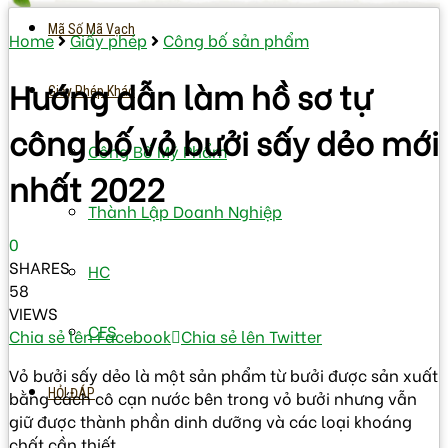
Mã Số Mã Vạch
Home
Giấy phép
Công bố sản phẩm
Hướng dẫn làm hồ sơ tự
Giấy Phép Khác
công bố vỏ bưởi sấy dẻo mới
Công Bố Mỹ Phẩm
nhất 2022
Thành Lập Doanh Nghiệp
0
SHARES
HC
58
VIEWS
CFS
Chia sẻ lên Facebook
Chia sẻ lên Twitter
Vỏ bưởi sấy dẻo là một sản phẩm từ bưởi được sản xuất
HỎI ĐÁP
bằng cách cô cạn nước bên trong vỏ bưởi nhưng vẫn
giữ được thành phần dinh dưỡng và các loại khoáng
chất cần thiết.