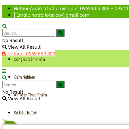
Hotline/Zalo tư vấn miễn phí: 0969 553 303 – 093 11
| Email: hotro.fotekco@gmail.com
No Result
View All Result
Hotline: 0969 553 303
Công Bố Sản Phẩm
Kiểm Nghiệm
No Result
An Toàn Thực Phẩm
View All Result
Sở Hữu Trí Tuệ