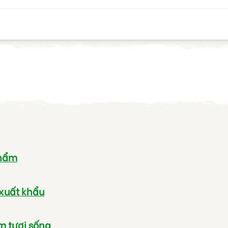
phẩm
 xuất khẩu
m tươi sống