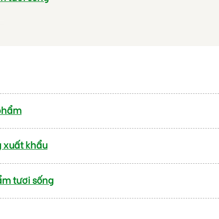
 phẩm
g xuất khẩu
ẩm tươi sống