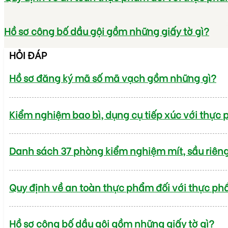
Hồ sơ công bố dầu gội gồm những giấy tờ gì?
HỎI ĐÁP
Hồ sơ đăng ký mã số mã vạch gồm những gì?
Kiểm nghiệm bao bì, dụng cụ tiếp xúc với thực
Danh sách 37 phòng kiểm nghiệm mít, sầu riên
Quy định về an toàn thực phẩm đối với thực ph
Hồ sơ công bố dầu gội gồm những giấy tờ gì?