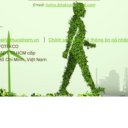
Email:
hotro.fotekco@gmail.com
esinhthucpham.vn
|
Chính sách bảo vệ thông tin cá nhâ
 FOTEKCO
H&ĐT TP.HCM cấp
Hồ Chí Minh, Việt Nam