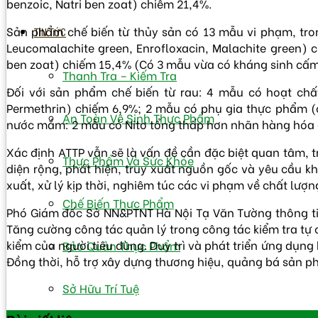
benzoic, Natri ben zoat) chiếm 21,4%.
Sản phẩm chế biến từ thủy sản có 13 mẫu vi phạm, tro
TIN TỨC
Leucomalachite green, Enrofloxacin, Malachite green)
ben zoat) chiếm 15,4% (Có 3 mẫu vừa có kháng sinh cấm
Thanh Tra – Kiếm Tra
Đối với sản phẩm chế biến từ rau: 4 mẫu có hoạt chất t
Permethrin) chiếm 6,9%; 2 mẫu có phụ gia thực phẩm (
An Toàn Vệ Sinh Thực Phẩm
nước mắm: 2 mẫu có Nitơ tổng thấp hơn nhãn hàng hóa
Xác định ATTP vẫn sẽ là vấn đề cần đặc biệt quan tâm,
Thực Phẩm Và Sức Khỏe
diện rộng, phát hiện, truy xuất nguồn gốc và yêu cầu k
xuất, xử lý kịp thời, nghiêm túc các vi phạm về chất lượn
Chế Biến Thực Phẩm
Phó Giám đốc Sở NN&PTNT Hà Nội Tạ Văn Tường thông tin 
Tăng cường công tác quản lý trong công tác kiểm tra tự
kiểm của người tiêu dùng. Duy trì và phát triển ứng dụn
Bảo Quản Thực Phẩm
Đồng thời, hỗ trợ xây dựng thương hiệu, quảng bá sản
Sở Hữu Trí Tuệ