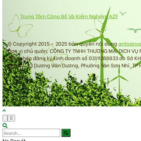
Trung Tâm Công Bố Và Kiểm Nghiệm AZF
© Copyright 2015 - 2025 bản quyền nội dung
antoanv
Đơn vị chủ quản: CÔNG TY TNHH THƯƠNG MẠI DỊCH VỤ
Giấy phép đăng ký kinh doanh số 0319288833 do Sở K
Địa chỉ: 43 Dương Văn Dương, Phường Tân Sơn Nhì, TP 
No Result