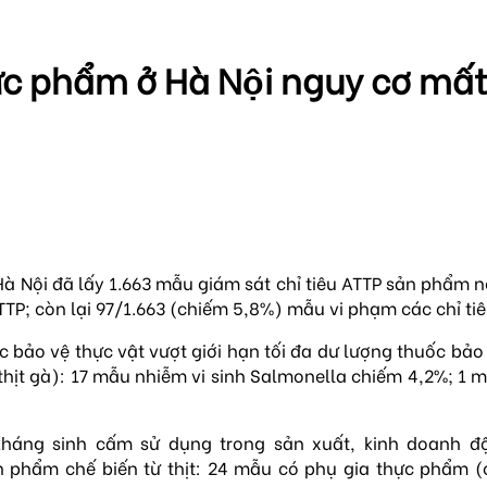
ực phẩm ở Hà Nội nguy cơ mâ
Nội đã lấy 1.663 mẫu giám sát chỉ tiêu ATTP sản phẩm nô
TP; còn lại 97/1.663 (chiếm 5,8%) mẫu vi phạm các chỉ tiê
bảo vệ thực vật vượt giới hạn tối đa dư lượng thuốc bả
n, thịt gà): 17 mẫu nhiễm vi sinh Salmonella chiếm 4,2%; 
áng sinh cấm sử dụng trong sản xuất, kinh doanh độn
sản phẩm chế biến từ thịt: 24 mẫu có phụ gia thực phẩm