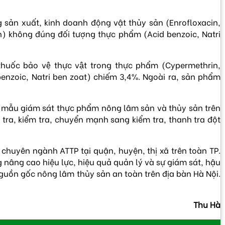
sản xuất, kinh doanh động vật thủy sản (Enrofloxacin,
) không đúng đối tượng thực phẩm (Acid benzoic, Natri
uốc bảo vệ thực vật trong thực phẩm (Cypermethrin,
nzoic, Natri ben zoat) chiếm 3,4%. Ngoài ra, sản phẩm
y mẫu giám sát thực phẩm nông lâm sản và thủy sản trên
tra, kiểm tra, chuyển mạnh sang kiểm tra, thanh tra đột
chuyên ngành ATTP tại quận, huyện, thị xã trên toàn TP.
nâng cao hiệu lực, hiệu quả quản lý và sự giám sát, hậu
nguồn gốc nông lâm thủy sản an toàn trên địa bàn Hà Nội.
Thu Hà