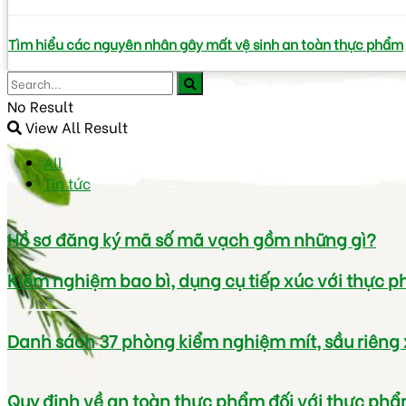
Tìm hiểu các nguyên nhân gây mất vệ sinh an toàn thực phẩm
No Result
View All Result
All
Tin tức
Hồ sơ đăng ký mã số mã vạch gồm những gì?
Kiểm nghiệm bao bì, dụng cụ tiếp xúc với thực 
Danh sách 37 phòng kiểm nghiệm mít, sầu riêng
Quy định về an toàn thực phẩm đối với thực phẩ