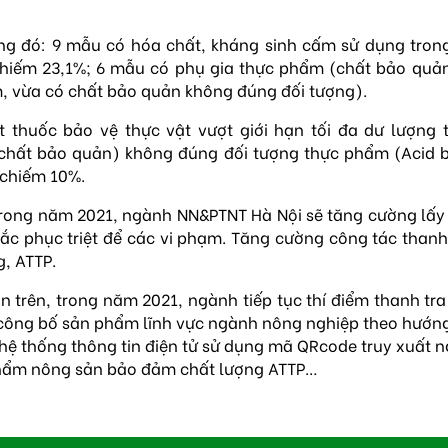
ng đó: 9 mẫu có hóa chất, kháng sinh cấm sử dụng trong 
 chiếm 23,1%; 6 mẫu có phụ gia thực phẩm (chất bảo quản
, vừa có chất bảo quản không đúng đối tượng).
huốc bảo vệ thực vật vượt giới hạn tối đa dư lượng th
chất bảo quản) không đúng đối tượng thực phẩm (Acid be
 chiếm 10%.
 trong năm 2021, ngành NN&PTNT Hà Nội sẽ tăng cường lấ
hắc phục triệt để các vi phạm. Tăng cường công tác thanh 
g, ATTP.
trên, trong năm 2021, ngành tiếp tục thí điểm thanh tra 
 công bố sản phẩm lĩnh vực ngành nông nghiệp theo hướng 
g hệ thống thông tin điện tử sử dụng mã QRcode truy xuất 
 phẩm nông sản bảo đảm chất lượng ATTP…