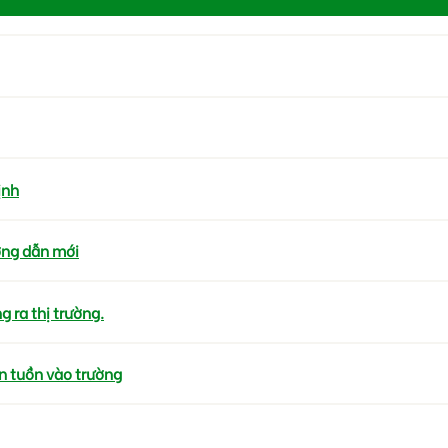
ịnh
ớng dẫn mới
 ra thị trường.
n tuồn vào trường