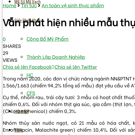
Mã Số Mã Vạch
Home
Tin tức
An toàn vệ sinh thực phẩm
Vẫn phát hiện nhiều mẫu th
Giấy Phép Khác
Công Bố Mỹ Phẩm
0
SHARES
29
Thành Lập Doanh Nghiệp
VIEWS
Chia sẻ lên Facebook
Chia sẻ lên Twitter
HC
Trong năm 2020, các đơn vị chức năng ngành NN&PTNT Hà 
1.566/1.663 (chiếm 94,2% tổng số mẫu) đạt yêu cầu về AT
CFS
Cụ thể, nhóm rau, trái cây tươi: 3 mẫu có hoạt chất thuốc 
chiếm 0,6%. Đối với nhóm thịt gia súc, gia cầm (thịt lợ
(Chloramphenicol) chiếm 0,3%.
HỎI ĐÁP
Nhóm thủy sản nước ngọt, có 21 mẫu có hóa chất, kh
Enrofloxacin, Malachite green) chiếm 10,4%. Đối với 
VBPL