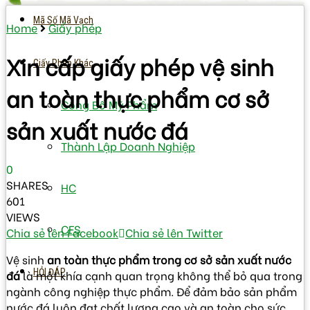
Mã Số Mã Vạch
Home
Giấy phép
Xin cấp giấy phép vệ sinh
Giấy Phép Khác
an toàn thực phẩm cơ sở
Công Bố Mỹ Phẩm
sản xuất nước đá
Thành Lập Doanh Nghiệp
0
SHARES
HC
601
VIEWS
CFS
Chia sẻ lên Facebook
Chia sẻ lên Twitter
Vệ sinh
an toàn thực phẩm trong cơ sở sản xuất nước
HỎI ĐÁP
đá
là một khía cạnh quan trọng không thể bỏ qua trong
ngành công nghiệp thực phẩm. Để đảm bảo sản phẩm
nước đá luôn đạt chất lượng cao và an toàn cho sức