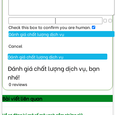
Check this box to confirm you are human.
Cancel
0 reviews
Bài viết
liên quan
Hồ sơ đăng ký mã số mã vạch gồm những gì?