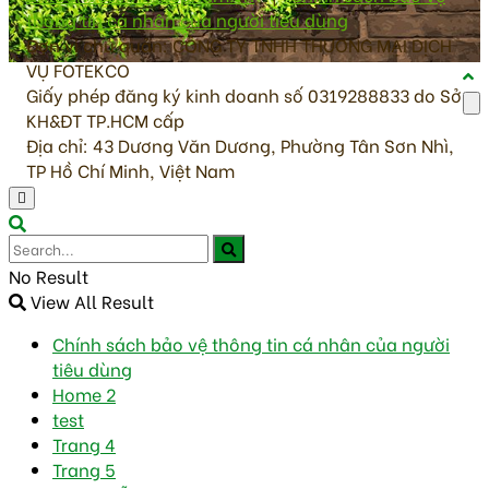
thông tin cá nhân của người tiêu dùng
Đơn vị chủ quản: CÔNG TY TNHH THƯƠNG MẠI DỊCH
VỤ FOTEKCO
Giấy phép đăng ký kinh doanh số 0319288833 do Sở
KH&ĐT TP.HCM cấp
Địa chỉ: 43 Dương Văn Dương, Phường Tân Sơn Nhì,
TP Hồ Chí Minh, Việt Nam
No Result
View All Result
Chính sách bảo vệ thông tin cá nhân của người
tiêu dùng
Home 2
test
Trang 4
Trang 5