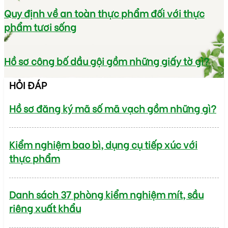
Quy định về an toàn thực phẩm đối với thực
phẩm tươi sống
Hồ sơ công bố dầu gội gồm những giấy tờ gì?
HỎI ĐÁP
Hồ sơ đăng ký mã số mã vạch gồm những gì?
Kiểm nghiệm bao bì, dụng cụ tiếp xúc với
thực phẩm
Danh sách 37 phòng kiểm nghiệm mít, sầu
riêng xuất khẩu