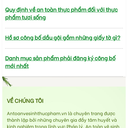
Quy định về an toàn thực phẩm đối với thực
phẩm tươi sống
Hồ sơ công bố dầu gội gồm những giấy tờ gì?
Danh mục sản phẩm phải đăng ký công bố
mới nhất
VỀ CHÚNG TÔI
Antoanvesinhthucpham.vn là chuyên trang được
thành lập bởi những chuyên gia đầy tâm huyết và
kinh nghiệm trong lĩnh vực Pháp lý, An toàn vệ sinh