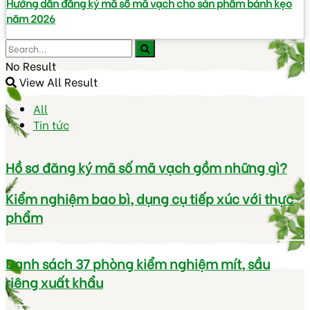
Hướng dẫn đăng ký mã số mã vạch cho sản phẩm bánh kẹo
năm 2026
No Result
View All Result
All
Tin tức
Hồ sơ đăng ký mã số mã vạch gồm những gì?
Kiểm nghiệm bao bì, dụng cụ tiếp xúc với thực
phẩm
Danh sách 37 phòng kiểm nghiệm mít, sầu
riêng xuất khẩu