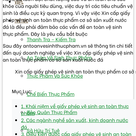
VBPL
khỏe của người tiêu dùng, việc duy trì các tiêu chuẩn vệ
sinh là điều cực kỳ quan trọng. Vì vậy việc Xin cấp giấy
phép vệ sinh an toàn thực phẩm cơ sở sản xuất nước
TIN TỨC
đá là đều phải đảm bảo các vấn đề an toàn vệ sinh
thực phẩm. Đây là yêu cầu bắt buộc
Thanh Tra – Kiếm Tra
Sau đây antoanvesinhthucpham.vn sẽ thông tin chi tiết
đến quý doanh nghiệp về việc Xin cấp giấy phép vệ sinh
An Toàn Vệ Sinh Thực Phẩm
an toàn thực phẩm cơ sở sản xuất nước đá
Xin cấp giấy phép vệ sinh an toàn thực phẩm cơ sở
Thực Phẩm Và Sức Khỏe
Mục Lục:
Chế Biến Thực Phẩm
1. Khái niệm về giấy phép vệ sinh an toàn thực
Bảo Quản Thực Phẩm
phẩm
2. Các ngành nghề sản xuất, kinh doanh nước
đá
Sở Hữu Trí Tuệ
3. Điều kiện được cấp giấy phép vệ sinh an toàn