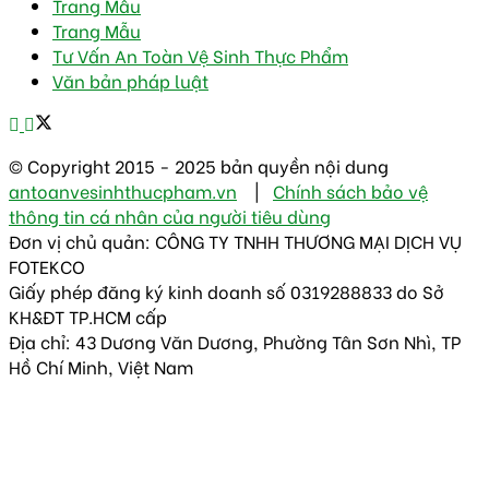
Trang Mẫu
Trang Mẫu
Tư Vấn An Toàn Vệ Sinh Thực Phẩm
Văn bản pháp luật
© Copyright 2015 - 2025 bản quyền nội dung
antoanvesinhthucpham.vn
|
Chính sách bảo vệ
thông tin cá nhân của người tiêu dùng
Đơn vị chủ quản: CÔNG TY TNHH THƯƠNG MẠI DỊCH VỤ
FOTEKCO
Giấy phép đăng ký kinh doanh số 0319288833 do Sở
KH&ĐT TP.HCM cấp
Địa chỉ: 43 Dương Văn Dương, Phường Tân Sơn Nhì, TP
Hồ Chí Minh, Việt Nam