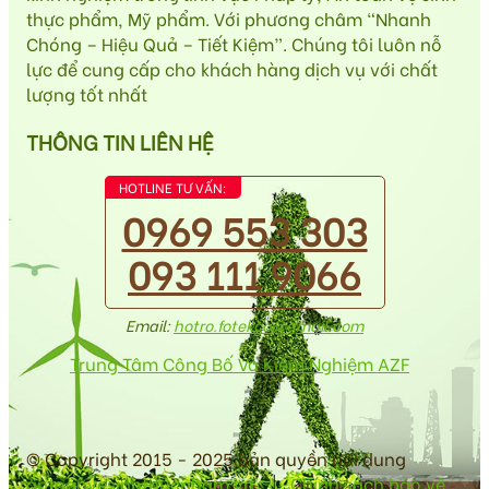
thực phẩm, Mỹ phẩm. Với phương châm “Nhanh
Chóng – Hiệu Quả – Tiết Kiệm”. Chúng tôi luôn nỗ
lực để cung cấp cho khách hàng dịch vụ với chất
lượng tốt nhất
THÔNG TIN LIÊN HỆ
HOTLINE TƯ VẤN:
0969 553 303
093 111 9066
Email:
hotro.fotekco@gmail.com
Trung Tâm Công Bố Và Kiểm Nghiệm AZF
© Copyright 2015 - 2025 bản quyền nội dung
antoanvesinhthucpham.vn
|
Chính sách bảo vệ