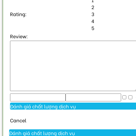
2
Rating:
3
4
5
Review:
C
Cancel