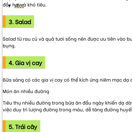
đầy hơi và khó tiêu.
VIDEO
3. Salad
Salad từ rau củ và quả tươi sống nên được ưu tiên vào bu
bụng.
4. Gia vị cay
Bữa sáng có các gia vị cay có thể kích ứng niêm mạc dạ 
Món ăn nhiều đường
Tiêu thụ nhiều đường trong bữa ăn đầu ngày khiến dạ dày 
việc duy trì lượng đường trong máu, dễ tăng đường huyết
5. Trái cây