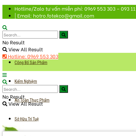
Hotline/Zalo tư vấn miễn phí: 0969 553 303 – 093 11
| Email: hotro.fotekco@gmail.com
No Result
View All Result
Hotline: 0969 553 303
Công Bố Sản Phẩm
Kiểm Nghiệm
No Result
An Toàn Thực Phẩm
View All Result
Sở Hữu Trí Tuệ