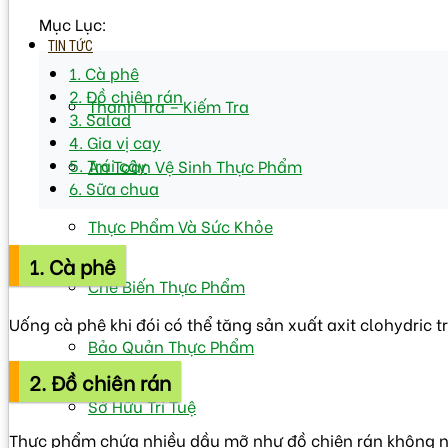
Mục Lục:
TIN TỨC
1. Cà phê
2. Đồ chiên rán
Thanh Tra – Kiếm Tra
3. Salad
4. Gia vị cay
5. Trái cây
An Toàn Vệ Sinh Thực Phẩm
6. Sữa chua
Thực Phẩm Và Sức Khỏe
1. Cà phê
Chế Biến Thực Phẩm
Uống cà phê khi đói có thể tăng sản xuất axit clohydric 
Bảo Quản Thực Phẩm
2. Đồ chiên rán
Sở Hữu Trí Tuệ
Thực phẩm chứa nhiều dầu mỡ như đồ chiên rán không nên