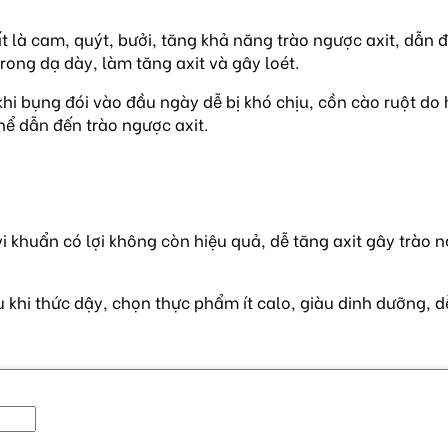
t là cam, quýt, bưởi, tăng khả năng trào ngược axit, dẫn 
rong dạ dày, làm tăng axit và gây loét.
hi bụng đói vào đầu ngày dễ bị khó chịu, cồn cào ruột do 
thể dẫn đến trào ngược axit.
 khuẩn có lợi không còn hiệu quả, dễ tăng axit gây trào 
hi thức dậy, chọn thực phẩm ít calo, giàu dinh dưỡng, dễ