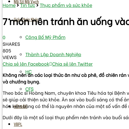
Mã Số Mã Vạch
Home
Tin tức
Thực phẩm và sức khỏe
7 món nên tránh ăn uống vào
Giấy Phép Khác
Công Bố Mỹ Phẩm
0
SHARES
805
Thành Lập Doanh Nghiệp
VIEWS
Chia sẻ lên Facebook
Chia sẻ lên Twitter
HC
Không nên ăn các loại thức ăn như cà phê, đồ chiên rán 
và chướng bụng.
CFS
Theo bác sĩ Hoàng Nam, chuyên khoa Tiêu hóa tại Bệnh vi
sẽ giúp cải thiện sức khỏe. Ăn sai vào buổi sáng có thể 
hóa kém cũng có thể là nguyên nhân của một số vấn đề 
HỎI ĐÁP
Dưới đây là một số loại thực phẩm nên tránh vào buổi sán
VBPL