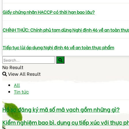
Giấy chứng nhận HACCP có thời hạn bao lâu?
CHÍNH THỨC: Chính phủ tạm dừng Nghị định 46 về an toàn th
Tiếp tục lùi áp dụng Nghị định 46 về an toàn thực phẩm
No Result
View All Result
All
Tin tức
Hồ sơ đăng ký mã số mã vạch gồm những gì?
Kiểm nghiệm bao bì, dụng cụ tiếp xúc với thực 