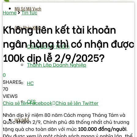
Mã Số Mã Vạch
Home
Tin tức
Không liên kết tài khoản
Giấy Phép Khác
ngân hàng thì có nhận được
Công Bố Mỹ Phẩm
100k dịp lễ 2/9/2025?
Thành Lập Doanh Nghiệp
0
SHARES
HC
70
VIEWS
CFS
Chia sẻ lên Facebook
Chia sẻ lên Twitter
Nhân dịp kỷ niệm 80 năm Cách mạng Tháng Tám và
HỎI ĐÁP
Quốc khánh 2/9, Chính phủ đã thống nhất chủ trương
tặng quà cho toàn dân với mức
100.000 đồng/người
.
Đây được xem là một chính sách mang ý nghĩa lớn, thể