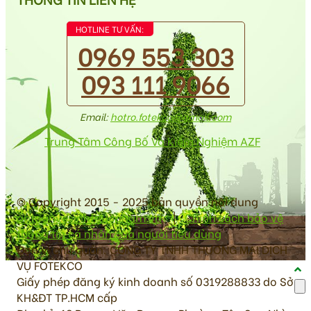
HOTLINE TƯ VẤN:
0969 553 303
093 111 9066
Email:
hotro.fotekco@gmail.com
Trung Tâm Công Bố Và Kiểm Nghiệm AZF
© Copyright 2015 - 2025 bản quyền nội dung
antoanvesinhthucpham.vn
|
Chính sách bảo vệ
thông tin cá nhân của người tiêu dùng
Đơn vị chủ quản: CÔNG TY TNHH THƯƠNG MẠI DỊCH
VỤ FOTEKCO
Giấy phép đăng ký kinh doanh số 0319288833 do Sở
KH&ĐT TP.HCM cấp