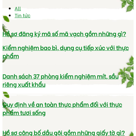
All
Tin tức
Hồ sơ đăng ký mã số mã vạch gồm những gì?
Kiểm nghiệm bao bì, dụng cụ tiếp xúc với thực
phẩm
Danh sách 37 phòng kiểm nghiệm mít, sầu
riêng xuất khẩu
Quy định về an toàn thực phẩm đối với thực
phẩm tươi sống
Hồ sơ công bố dầu gội gồm những giấy tờ gì?