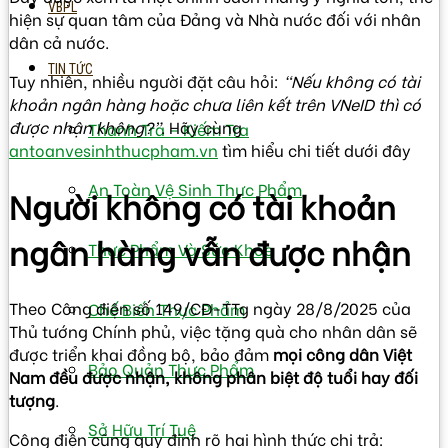
VBPL
hiện sự quan tâm của Đảng và Nhà nước đối với nhân
dân cả nước.
TIN TỨC
Tuy nhiên, nhiều người đặt câu hỏi:
“Nếu không có tài
khoản ngân hàng hoặc chưa liên kết trên VNeID thì có
được nhận không?”
. Hãy cùng
Thanh Tra – Kiếm Tra
antoanvesinhthucpham.vn
tìm hiểu chi tiết dưới đây
An Toàn Vệ Sinh Thực Phẩm
Người không có tài khoản
ngân hàng vẫn được nhận
Thực Phẩm Và Sức Khỏe
Theo Công điện số 149/CĐ-TTg ngày 28/8/2025 của
Chế Biến Thực Phẩm
Thủ tướng Chính phủ, việc tặng quà cho nhân dân sẽ
được triển khai đồng bộ, bảo đảm
mọi công dân Việt
Bảo Quản Thực Phẩm
Nam đều được nhận, không phân biệt độ tuổi hay đối
tượng
.
Sở Hữu Trí Tuệ
Công điện cũng quy định rõ hai hình thức chi trả: